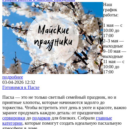
Наш
график
работы:
1 мая — с
10:00 до
17:00
2–3 мая —
выходные
9–10 мая —
выходные
11 мая — с
10:00 до
17:00
подробнее
03-04-2026 12:32
Готовимся к Пасхе
Пасха — это не только светлый семейный праздник, но и
приятные хлопоты, которые начинаются задолго до
торжества. Чтобы встретить этот день в уюте и красоте, важно
заранее продумать каждую деталь: от праздничной
сервировки
до
подарков
для близких. Собрали
главные
категории
, которые помогут создать идеальную пасхальную
атмосферу в доме.