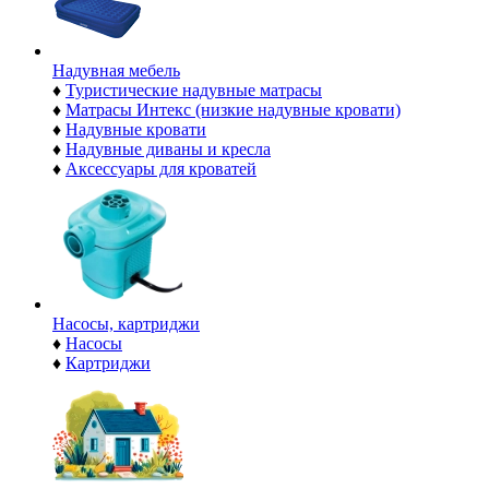
Надувная мебель
♦
Туристические надувные матрасы
♦
Матрасы Интекс (низкие надувные кровати)
♦
Надувные кровати
♦
Надувные диваны и кресла
♦
Аксессуары для кроватей
Насосы, картриджи
♦
Насосы
♦
Картриджи