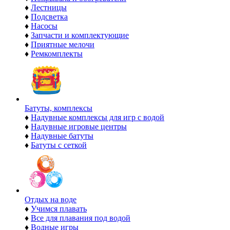
♦
Лестницы
♦
Подсветка
♦
Насосы
♦
Запчасти и комплектующие
♦
Приятные мелочи
♦
Ремкомплекты
Батуты, комплексы
♦
Надувные комплексы для игр с водой
♦
Надувные игровые центры
♦
Надувные батуты
♦
Батуты с сеткой
Отдых на воде
♦
Учимся плавать
♦
Все для плавания под водой
♦
Водные игры