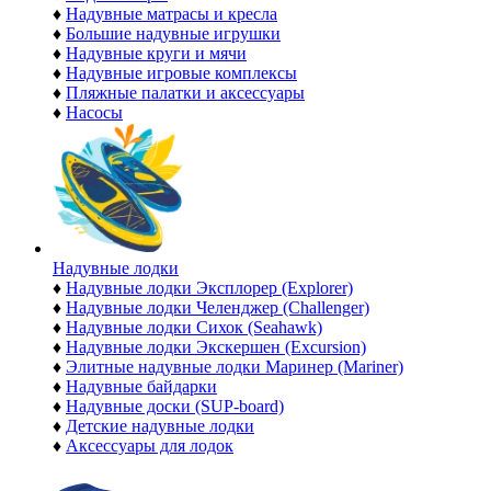
♦
Надувные матрасы и кресла
♦
Большие надувные игрушки
♦
Надувные круги и мячи
♦
Надувные игровые комплексы
♦
Пляжные палатки и аксессуары
♦
Насосы
Надувные лодки
♦
Надувные лодки Эксплорер (Explorer)
♦
Надувные лодки Челенджер (Challenger)
♦
Надувные лодки Сихок (Seahawk)
♦
Надувные лодки Экскершен (Excursion)
♦
Элитные надувные лодки Маринер (Mariner)
♦
Надувные байдарки
♦
Надувные доски (SUP-board)
♦
Детские надувные лодки
♦
Аксессуары для лодок