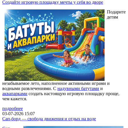
Создайте игровую площадку мечты у себя во дворе
Подарите
детям
незабываемое лето, наполненное активными играми и
водными развлечениями. С
надувными батутами
и
аквапарками
создать настоящую игровую площадку проще,
чем кажется.
подробнее
03-07-2026 15:07
Сап-борд — свобода движения и отдых на воде