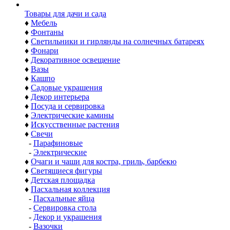
Товары для дачи и сада
♦
Мебель
♦
Фонтаны
♦
Светильники и гирлянды на солнечных батареях
♦
Фонари
♦
Декоративное освещение
♦
Вазы
♦
Кашпо
♦
Садовые украшения
♦
Декор интерьера
♦
Посуда и сервировка
♦
Электрические камины
♦
Искусственные растения
♦
Свечи
-
Парафиновые
-
Электрические
♦
Очаги и чаши для костра, гриль, барбекю
♦
Светящиеся фигуры
♦
Детская площадка
♦
Пасхальная коллекция
-
Пасхальные яйца
-
Сервировка стола
-
Декор и украшения
-
Вазочки