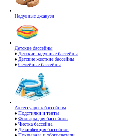
Надувные джакузи
Детские бассейны
♦
Детские надувные бассейны
♦
Детские жесткие бассейны
♦
Семейные бассейны
Аксессуары к бассейнам
♦
Подстилки и тенты
♦
Фильтры для бассейнов
♦
Чистка бассейна
♦
Дезинфекция бассейнов
♦
Покрывала и обогреватели