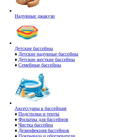
Надувные джакузи
Детские бассейны
♦
Детские надувные бассейны
♦
Детские жесткие бассейны
♦
Семейные бассейны
Аксессуары к бассейнам
♦
Подстилки и тенты
♦
Фильтры для бассейнов
♦
Чистка бассейна
♦
Дезинфекция бассейнов
♦
Покрывала и обогреватели