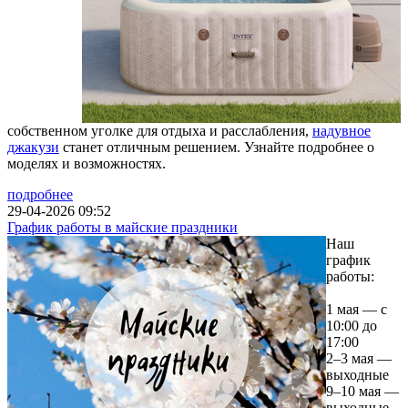
собственном уголке для отдыха и расслабления,
надувное
джакузи
станет отличным решением. Узнайте подробнее о
моделях и возможностях.
подробнее
29-04-2026 09:52
График работы в майские праздники
Наш
график
работы:
1 мая — с
10:00 до
17:00
2–3 мая —
выходные
9–10 мая —
выходные