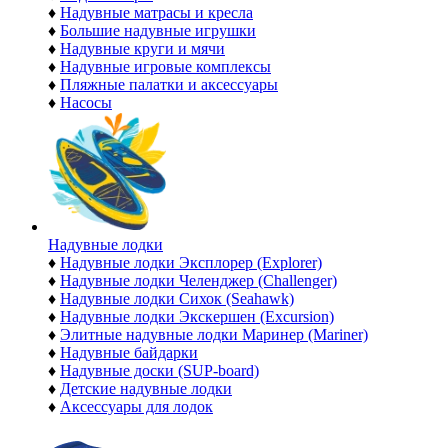
♦
Надувные матрасы и кресла
♦
Большие надувные игрушки
♦
Надувные круги и мячи
♦
Надувные игровые комплексы
♦
Пляжные палатки и аксессуары
♦
Насосы
Надувные лодки
♦
Надувные лодки Эксплорер (Explorer)
♦
Надувные лодки Челенджер (Challenger)
♦
Надувные лодки Сихок (Seahawk)
♦
Надувные лодки Экскершен (Excursion)
♦
Элитные надувные лодки Маринер (Mariner)
♦
Надувные байдарки
♦
Надувные доски (SUP-board)
♦
Детские надувные лодки
♦
Аксессуары для лодок