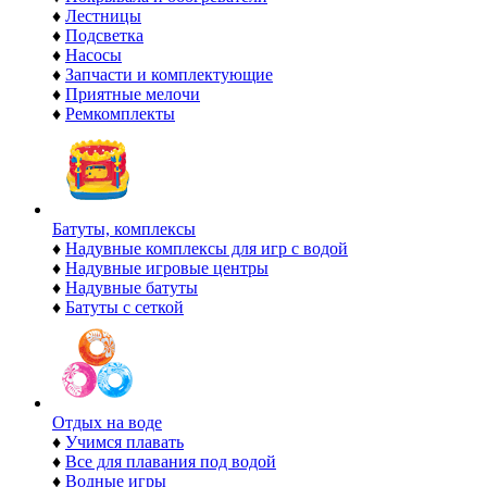
♦
Лестницы
♦
Подсветка
♦
Насосы
♦
Запчасти и комплектующие
♦
Приятные мелочи
♦
Ремкомплекты
Батуты, комплексы
♦
Надувные комплексы для игр с водой
♦
Надувные игровые центры
♦
Надувные батуты
♦
Батуты с сеткой
Отдых на воде
♦
Учимся плавать
♦
Все для плавания под водой
♦
Водные игры