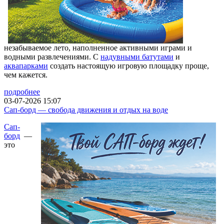
незабываемое лето, наполненное активными играми и
водными развлечениями. С
надувными батутами
и
аквапарками
создать настоящую игровую площадку проще,
чем кажется.
подробнее
03-07-2026 15:07
Сап-борд — свобода движения и отдых на воде
Сап-
борд
—
это