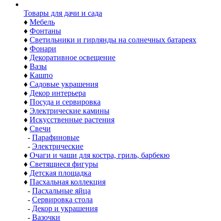
Товары для дачи и сада
♦
Мебель
♦
Фонтаны
♦
Светильники и гирлянды на солнечных батареях
♦
Фонари
♦
Декоративное освещение
♦
Вазы
♦
Кашпо
♦
Садовые украшения
♦
Декор интерьера
♦
Посуда и сервировка
♦
Электрические камины
♦
Искусственные растения
♦
Свечи
-
Парафиновые
-
Электрические
♦
Очаги и чаши для костра, гриль, барбекю
♦
Светящиеся фигуры
♦
Детская площадка
♦
Пасхальная коллекция
-
Пасхальные яйца
-
Сервировка стола
-
Декор и украшения
-
Вазочки