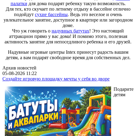
палатки
для дома подарят ребенку такую возможность.
Для тех, кто скучает по летнему отдыху в бассейне отлично
подойдут
сухие бассейны
. Ведь это веселое и очень
увлекательное занятие, доступное в квартире или загородном
доме.
Что уж говорить о
надувных батутах
! Это настоящий
аттракцион прямо у вас дома! И помимо этого, полезная
активность занятие для непоседливого ребенка и его друзей.
Надувные игровые центры Intex принесут радость вашим
детям, а вам подарят свободное время для собственных дел.
Архив новостей
05-08-2026 11:22
Создайте игровую площадку мечты у себя во дворе
Подарите
детям