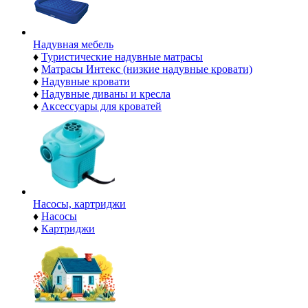
Надувная мебель
♦
Туристические надувные матрасы
♦
Матрасы Интекс (низкие надувные кровати)
♦
Надувные кровати
♦
Надувные диваны и кресла
♦
Аксессуары для кроватей
Насосы, картриджи
♦
Насосы
♦
Картриджи