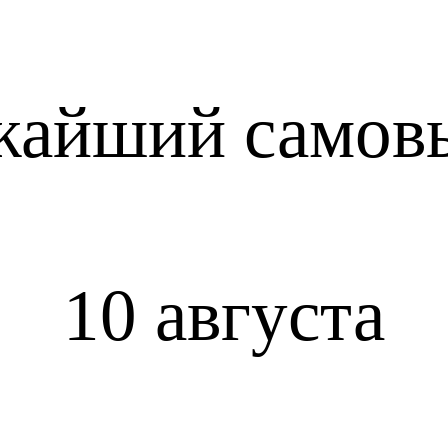
жайший самов
10 августа