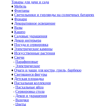
Товары для дачи и сада
♦
Мебель
♦
Фонтаны
♦
Светильники и гирлянды на солнечных батареях
♦
Фонари
♦
Декоративное освещение
♦
Вазы
♦
Кашпо
♦
Садовые украшения
♦
Декор интерьера
♦
Посуда и сервировка
♦
Электрические камины
♦
Искусственные растения
♦
Свечи
-
Парафиновые
-
Электрические
♦
Очаги и чаши для костра, гриль, барбекю
♦
Светящиеся фигуры
♦
Детская площадка
♦
Пасхальная коллекция
-
Пасхальные яйца
-
Сервировка стола
-
Декор и украшения
-
Вазочки
-
Цветы