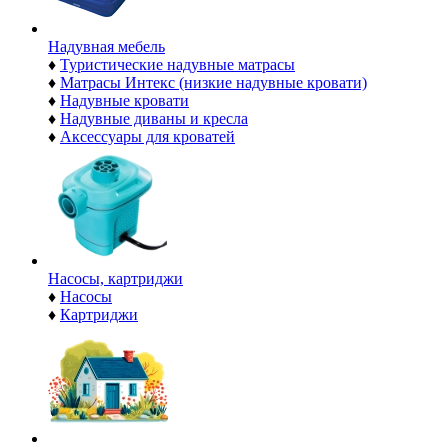
Надувная мебель
♦
Туристические надувные матрасы
♦
Матрасы Интекс (низкие надувные кровати)
♦
Надувные кровати
♦
Надувные диваны и кресла
♦
Аксессуары для кроватей
Насосы, картриджи
♦
Насосы
♦
Картриджи