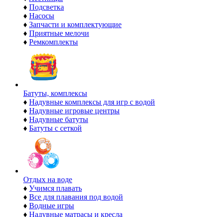
♦
Подсветка
♦
Насосы
♦
Запчасти и комплектующие
♦
Приятные мелочи
♦
Ремкомплекты
Батуты, комплексы
♦
Надувные комплексы для игр с водой
♦
Надувные игровые центры
♦
Надувные батуты
♦
Батуты с сеткой
Отдых на воде
♦
Учимся плавать
♦
Все для плавания под водой
♦
Водные игры
♦
Надувные матрасы и кресла