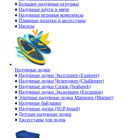
♦
Большие надувные игрушки
♦
Надувные круги и мячи
♦
Надувные игровые комплексы
♦
Пляжные палатки и аксессуары
♦
Насосы
Надувные лодки
♦
Надувные лодки Эксплорер (Explorer)
♦
Надувные лодки Челенджер (Challenger)
♦
Надувные лодки Сихок (Seahawk)
♦
Надувные лодки Экскершен (Excursion)
♦
Элитные надувные лодки Маринер (Mariner)
♦
Надувные байдарки
♦
Надувные доски (SUP-board)
♦
Детские надувные лодки
♦
Аксессуары для лодок