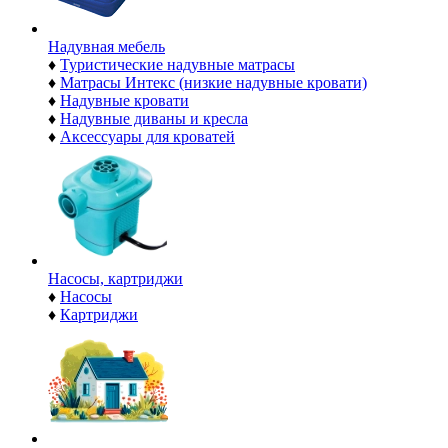
Надувная мебель
♦
Туристические надувные матрасы
♦
Матрасы Интекс (низкие надувные кровати)
♦
Надувные кровати
♦
Надувные диваны и кресла
♦
Аксессуары для кроватей
Насосы, картриджи
♦
Насосы
♦
Картриджи