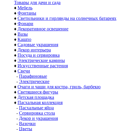
Товары для дачи и сада
♦
Мебель
♦
Фонтаны
♦
Светильники и гирлянды на солнечных батареях
♦
Фонари
♦
Декоративное освещение
♦
Вазы
♦
Кашпо
♦
Садовые украшения
♦
Декор интерьера
♦
Посуда и сервировка
♦
Электрические камины
♦
Искусственные растения
♦
Свечи
-
Парафиновые
-
Электрические
♦
Очаги и чаши для костра, гриль, барбекю
♦
Светящиеся фигуры
♦
Детская площадка
♦
Пасхальная коллекция
-
Пасхальные яйца
-
Сервировка стола
-
Декор и украшения
-
Вазочки
-
Цветы