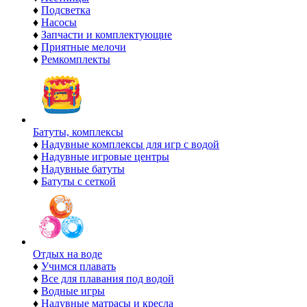
♦
Подсветка
♦
Насосы
♦
Запчасти и комплектующие
♦
Приятные мелочи
♦
Ремкомплекты
Батуты, комплексы
♦
Надувные комплексы для игр с водой
♦
Надувные игровые центры
♦
Надувные батуты
♦
Батуты с сеткой
Отдых на воде
♦
Учимся плавать
♦
Все для плавания под водой
♦
Водные игры
♦
Надувные матрасы и кресла