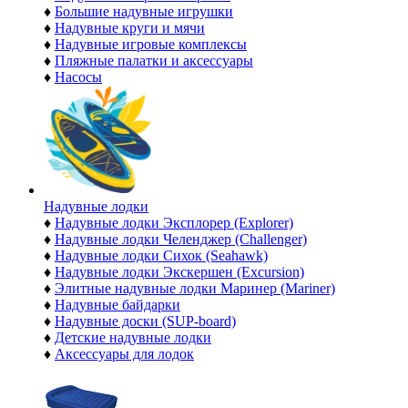
♦
Большие надувные игрушки
♦
Надувные круги и мячи
♦
Надувные игровые комплексы
♦
Пляжные палатки и аксессуары
♦
Насосы
Надувные лодки
♦
Надувные лодки Эксплорер (Explorer)
♦
Надувные лодки Челенджер (Challenger)
♦
Надувные лодки Сихок (Seahawk)
♦
Надувные лодки Экскершен (Excursion)
♦
Элитные надувные лодки Маринер (Mariner)
♦
Надувные байдарки
♦
Надувные доски (SUP-board)
♦
Детские надувные лодки
♦
Аксессуары для лодок