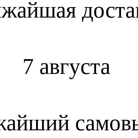
жайшая доста
7 августа
жайший самов