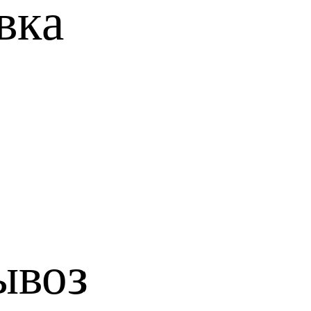
вкa
ывоз