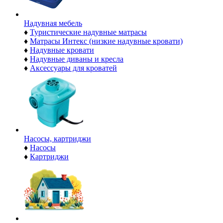
Надувная мебель
♦
Туристические надувные матрасы
♦
Матрасы Интекс (низкие надувные кровати)
♦
Надувные кровати
♦
Надувные диваны и кресла
♦
Аксессуары для кроватей
Насосы, картриджи
♦
Насосы
♦
Картриджи