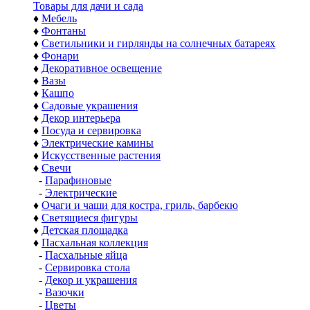
Товары для дачи и сада
♦
Мебель
♦
Фонтаны
♦
Светильники и гирлянды на солнечных батареях
♦
Фонари
♦
Декоративное освещение
♦
Вазы
♦
Кашпо
♦
Садовые украшения
♦
Декор интерьера
♦
Посуда и сервировка
♦
Электрические камины
♦
Искусственные растения
♦
Свечи
-
Парафиновые
-
Электрические
♦
Очаги и чаши для костра, гриль, барбекю
♦
Светящиеся фигуры
♦
Детская площадка
♦
Пасхальная коллекция
-
Пасхальные яйца
-
Сервировка стола
-
Декор и украшения
-
Вазочки
-
Цветы