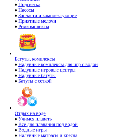
♦
Подсветка
♦
Насосы
♦
Запчасти и комплектующие
♦
Приятные мелочи
♦
Ремкомплекты
Батуты, комплексы
♦
Надувные комплексы для игр с водой
♦
Надувные игровые центры
♦
Надувные батуты
♦
Батуты с сеткой
Отдых на воде
♦
Учимся плавать
♦
Все для плавания под водой
♦
Водные игры
♦
Надувные матрасы и кресла