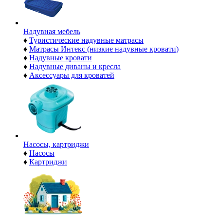
Надувная мебель
♦
Туристические надувные матрасы
♦
Матрасы Интекс (низкие надувные кровати)
♦
Надувные кровати
♦
Надувные диваны и кресла
♦
Аксессуары для кроватей
Насосы, картриджи
♦
Насосы
♦
Картриджи