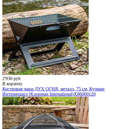
2'930 руб
В корзину
Костровая чаша ДУХ ОГНЯ, металл, 75 см, Купман
Интернешнл (Koopman International)
X86000120