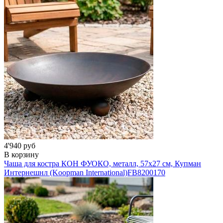
4'940 руб
В корзину
Чаша для костра КОН ФУОКО, металл, 57х27 см, Купман
Интернешнл (Koopman International)
FB8200170