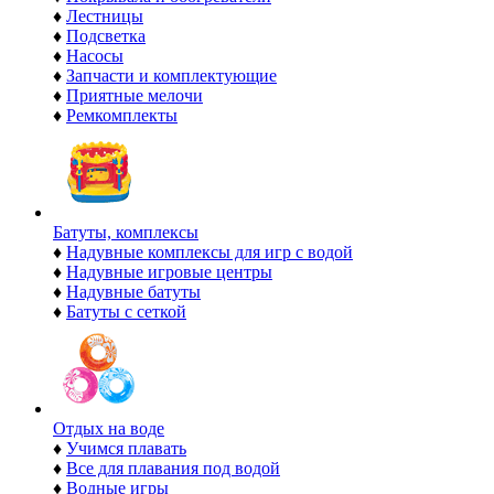
♦
Лестницы
♦
Подсветка
♦
Насосы
♦
Запчасти и комплектующие
♦
Приятные мелочи
♦
Ремкомплекты
Батуты, комплексы
♦
Надувные комплексы для игр с водой
♦
Надувные игровые центры
♦
Надувные батуты
♦
Батуты с сеткой
Отдых на воде
♦
Учимся плавать
♦
Все для плавания под водой
♦
Водные игры