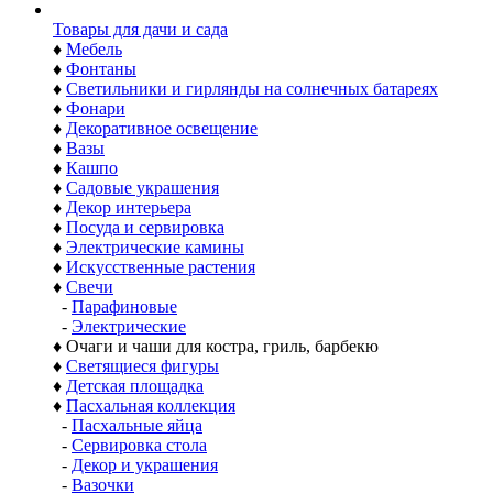
Товары для дачи и сада
♦
Мебель
♦
Фонтаны
♦
Светильники и гирлянды на солнечных батареях
♦
Фонари
♦
Декоративное освещение
♦
Вазы
♦
Кашпо
♦
Садовые украшения
♦
Декор интерьера
♦
Посуда и сервировка
♦
Электрические камины
♦
Искусственные растения
♦
Свечи
-
Парафиновые
-
Электрические
♦
Очаги и чаши для костра, гриль, барбекю
♦
Светящиеся фигуры
♦
Детская площадка
♦
Пасхальная коллекция
-
Пасхальные яйца
-
Сервировка стола
-
Декор и украшения
-
Вазочки