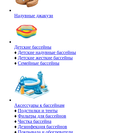
Надувные джакузи
Детские бассейны
♦
Детские надувные бассейны
♦
Детские жесткие бассейны
♦
Семейные бассейны
Аксессуары к бассейнам
♦
Подстилки и тенты
♦
Фильтры для бассейнов
♦
Чистка бассейна
♦
Дезинфекция бассейнов
♦
Покрывала и обогреватели