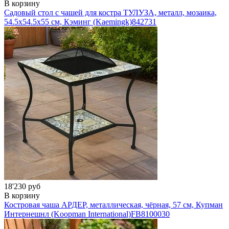
В корзину
Садовый стол с чашей для костра ТУЛУЗА, металл, мозаика,
54.5x54.5x55 см, Кэминг (Kaemingk)
842731
18'230 руб
В корзину
Костровая чаша АРДЕР, металлическая, чёрная, 57 см, Купман
Интернешнл (Koopman International)
FB8100030