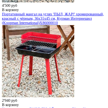
4'500 руб
В корзину
Портативный мангал на углях 'ПЫЛ, ЖАР!' хромированный,
красный с чёрным, 36х31х45 см, Купман Интернешнл
(Koopman International)
X86000010
2'940 руб
В корзину