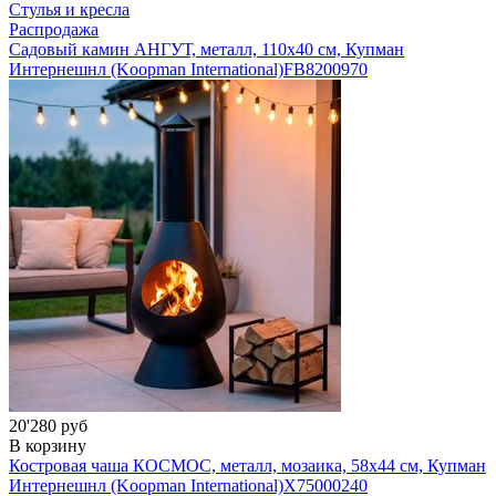
Стулья и кресла
Распродажа
Садовый камин АНГУТ, металл, 110х40 см, Купман
Интернешнл (Koopman International)
FB8200970
20'280 руб
В корзину
Костровая чаша КОСМОС, металл, мозаика, 58х44 см, Купман
Интернешнл (Koopman International)
X75000240