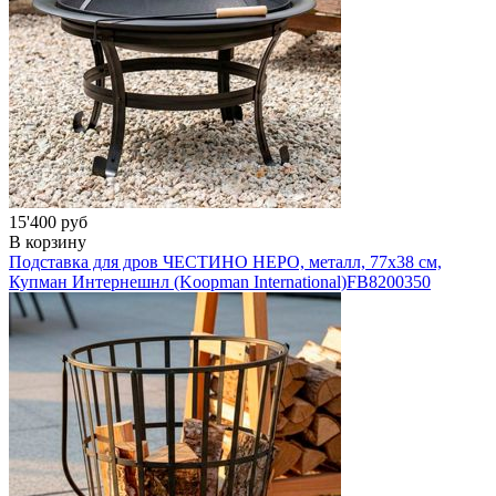
15'400 руб
В корзину
Подставка для дров ЧЕСТИНО НЕРО, металл, 77х38 см,
Купман Интернешнл (Koopman International)
FB8200350