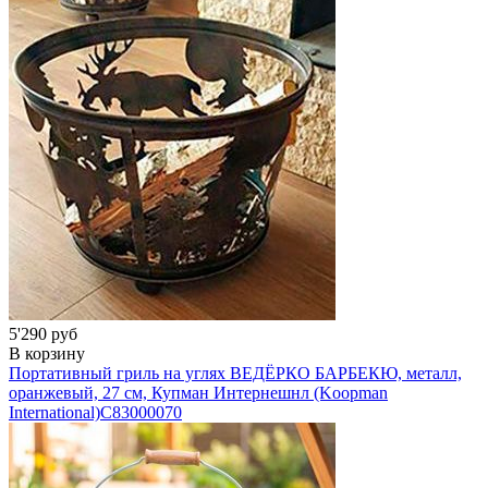
5'290 руб
В корзину
Портативный гриль на углях ВЕДЁРКО БАРБЕКЮ, металл,
оранжевый, 27 см, Купман Интернешнл (Koopman
International)
C83000070