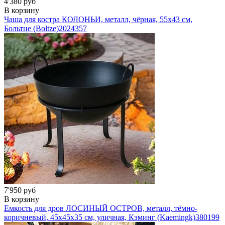
4'380 руб
В корзину
Чаша для костра КОЛОНЬИ, металл, чёрная, 55х43 см,
Больтце (Boltze)
2024357
7'950 руб
В корзину
Емкость для дров ЛОСИНЫЙ ОСТРОВ, металл, тёмно-
коричневый, 45x45x35 см, уличная, Кэминг (Kaemingk)
380199