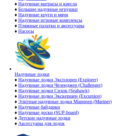
♦
Надувные матрасы и кресла
♦
Большие надувные игрушки
♦
Надувные круги и мячи
♦
Надувные игровые комплексы
♦
Пляжные палатки и аксессуары
♦
Насосы
Надувные лодки
♦
Надувные лодки Эксплорер (Explorer)
♦
Надувные лодки Челенджер (Challenger)
♦
Надувные лодки Сихок (Seahawk)
♦
Надувные лодки Экскершен (Excursion)
♦
Элитные надувные лодки Маринер (Mariner)
♦
Надувные байдарки
♦
Надувные доски (SUP-board)
♦
Детские надувные лодки
♦
Аксессуары для лодок