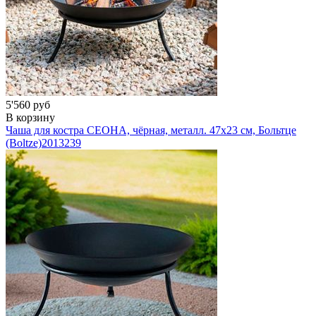
5'560 руб
В корзину
Чаша для костра СЕОНА, чёрная, металл. 47х23 см, Больтце
(Boltze)
2013239