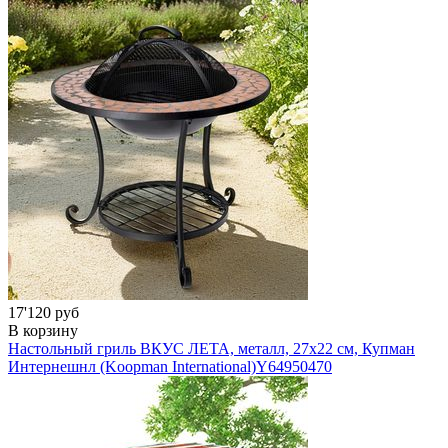
17'120 руб
В корзину
Настольный гриль ВКУС ЛЕТА, металл, 27х22 см, Купман
Интернешнл (Koopman International)
Y64950470