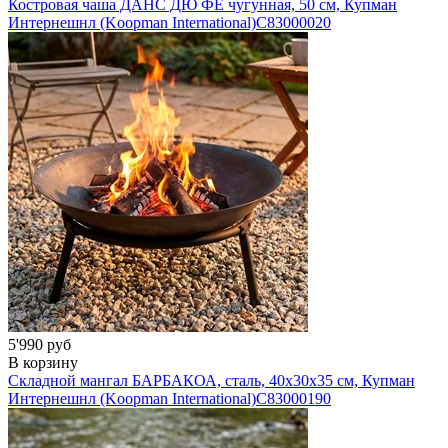
Костровая чаша ДАНС ДЮ ФЁ чугунная, 50 см, Купман
Интернешнл (Koopman International)
C83000020
5'990 руб
В корзину
Складной мангал БАРБАКОА, сталь, 40х30х35 см, Купман
Интернешнл (Koopman International)
C83000190