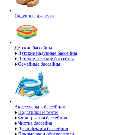
Надувные джакузи
Детские бассейны
♦
Детские надувные бассейны
♦
Детские жесткие бассейны
♦
Семейные бассейны
Аксессуары к бассейнам
♦
Подстилки и тенты
♦
Фильтры для бассейнов
♦
Чистка бассейна
♦
Дезинфекция бассейнов
♦
Покрывала и обогреватели