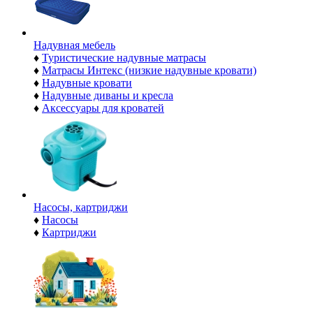
Надувная мебель
♦
Туристические надувные матрасы
♦
Матрасы Интекс (низкие надувные кровати)
♦
Надувные кровати
♦
Надувные диваны и кресла
♦
Аксессуары для кроватей
Насосы, картриджи
♦
Насосы
♦
Картриджи