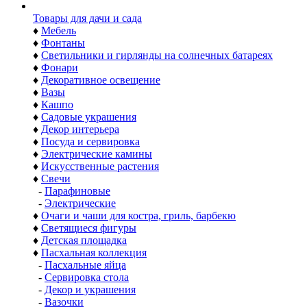
Товары для дачи и сада
♦
Мебель
♦
Фонтаны
♦
Светильники и гирлянды на солнечных батареях
♦
Фонари
♦
Декоративное освещение
♦
Вазы
♦
Кашпо
♦
Садовые украшения
♦
Декор интерьера
♦
Посуда и сервировка
♦
Электрические камины
♦
Искусственные растения
♦
Свечи
-
Парафиновые
-
Электрические
♦
Очаги и чаши для костра, гриль, барбекю
♦
Светящиеся фигуры
♦
Детская площадка
♦
Пасхальная коллекция
-
Пасхальные яйца
-
Сервировка стола
-
Декор и украшения
-
Вазочки