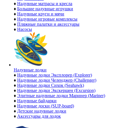
♦
Надувные матрасы и кресла
♦
Большие надувные игрушки
♦
Надувные круги и мячи
♦
Надувные игровые комплексы
♦
Пляжные палатки и аксессуары
♦
Насосы
Надувные лодки
♦
Надувные лодки Эксплорер (Explorer)
♦
Надувные лодки Челенджер (Challenger)
♦
Надувные лодки Сихок (Seahawk)
♦
Надувные лодки Экскершен (Excursion)
♦
Элитные надувные лодки Маринер (Mariner)
♦
Надувные байдарки
♦
Надувные доски (SUP-board)
♦
Детские надувные лодки
♦
Аксессуары для лодок