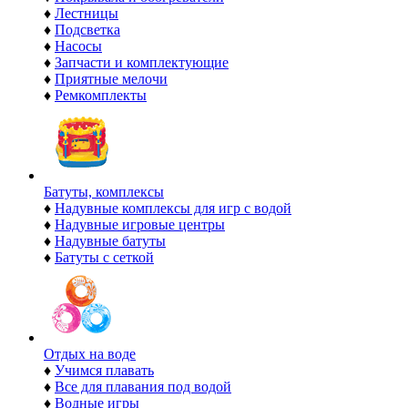
♦
Лестницы
♦
Подсветка
♦
Насосы
♦
Запчасти и комплектующие
♦
Приятные мелочи
♦
Ремкомплекты
Батуты, комплексы
♦
Надувные комплексы для игр с водой
♦
Надувные игровые центры
♦
Надувные батуты
♦
Батуты с сеткой
Отдых на воде
♦
Учимся плавать
♦
Все для плавания под водой
♦
Водные игры