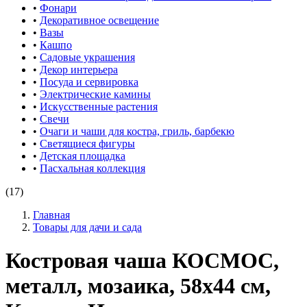
•
Фонари
•
Декоративное освещение
•
Вазы
•
Кашпо
•
Садовые украшения
•
Декор интерьера
•
Посуда и сервировка
•
Электрические камины
•
Искусственные растения
•
Свечи
•
Очаги и чаши для костра, гриль, барбекю
•
Светящиеся фигуры
•
Детская площадка
•
Пасхальная коллекция
(17)
Главная
Товары для дачи и сада
Костровая чаша КОСМОС,
металл, мозаика, 58х44 см,