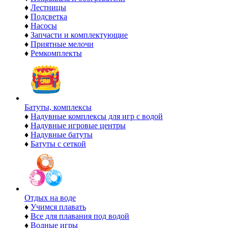
♦
Лестницы
♦
Подсветка
♦
Насосы
♦
Запчасти и комплектующие
♦
Приятные мелочи
♦
Ремкомплекты
Батуты, комплексы
♦
Надувные комплексы для игр с водой
♦
Надувные игровые центры
♦
Надувные батуты
♦
Батуты с сеткой
Отдых на воде
♦
Учимся плавать
♦
Все для плавания под водой
♦
Водные игры