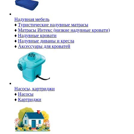
Надувная мебель
♦
Туристические надувные матрасы
♦
Матрасы Интекс (низкие надувные кровати)
♦
Надувные кровати
♦
Надувные диваны и кресла
♦
Аксессуары для кроватей
Насосы, картриджи
♦
Насосы
♦
Картриджи