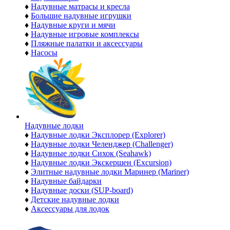
♦
Надувные матрасы и кресла
♦
Большие надувные игрушки
♦
Надувные круги и мячи
♦
Надувные игровые комплексы
♦
Пляжные палатки и аксессуары
♦
Насосы
Надувные лодки
♦
Надувные лодки Эксплорер (Explorer)
♦
Надувные лодки Челенджер (Challenger)
♦
Надувные лодки Сихок (Seahawk)
♦
Надувные лодки Экскершен (Excursion)
♦
Элитные надувные лодки Маринер (Mariner)
♦
Надувные байдарки
♦
Надувные доски (SUP-board)
♦
Детские надувные лодки
♦
Аксессуары для лодок