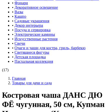
•
Фонари
•
Декоративное освещение
•
Вазы
•
Кашпо
•
Садовые украшения
•
Декор интерьера
•
Посуда и сервировка
•
Электрические камины
•
Искусственные растения
•
Свечи
•
Очаги и чаши для костра, гриль, барбекю
•
Светящиеся фигуры
•
Детская площадка
•
Пасхальная коллекция
(17)
Главная
Товары для дачи и сада
Костровая чаша ДАНС ДЮ
ФЁ чугунная, 50 см, Купман