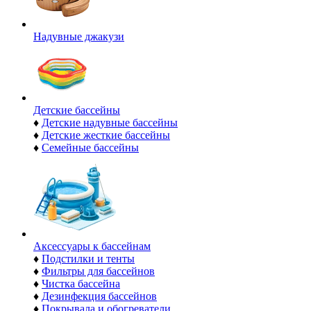
Надувные джакузи
Детские бассейны
♦
Детские надувные бассейны
♦
Детские жесткие бассейны
♦
Семейные бассейны
Аксессуары к бассейнам
♦
Подстилки и тенты
♦
Фильтры для бассейнов
♦
Чистка бассейна
♦
Дезинфекция бассейнов
♦
Покрывала и обогреватели