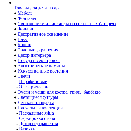
Товары для дачи и сада
♦
Мебель
♦
Фонтаны
♦
Светильники и гирлянды на солнечных батареях
♦
Фонари
♦
Декоративное освещение
♦
Вазы
♦
Кашпо
♦
Садовые украшения
♦
Декор интерьера
♦
Посуда и сервировка
♦
Электрические камины
♦
Искусственные растения
♦
Свечи
-
Парафиновые
-
Электрические
♦
Очаги и чаши для костра, гриль, барбекю
♦
Светящиеся фигуры
♦
Детская площадка
♦
Пасхальная коллекция
-
Пасхальные яйца
-
Сервировка стола
-
Декор и украшения
-
Вазочки