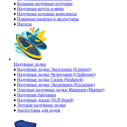
♦
Большие надувные игрушки
♦
Надувные круги и мячи
♦
Надувные игровые комплексы
♦
Пляжные палатки и аксессуары
♦
Насосы
Надувные лодки
♦
Надувные лодки Эксплорер (Explorer)
♦
Надувные лодки Челенджер (Challenger)
♦
Надувные лодки Сихок (Seahawk)
♦
Надувные лодки Экскершен (Excursion)
♦
Элитные надувные лодки Маринер (Mariner)
♦
Надувные байдарки
♦
Надувные доски (SUP-board)
♦
Детские надувные лодки
♦
Аксессуары для лодок