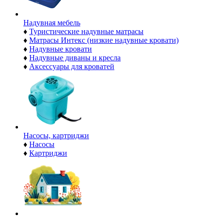
Надувная мебель
♦
Туристические надувные матрасы
♦
Матрасы Интекс (низкие надувные кровати)
♦
Надувные кровати
♦
Надувные диваны и кресла
♦
Аксессуары для кроватей
Насосы, картриджи
♦
Насосы
♦
Картриджи