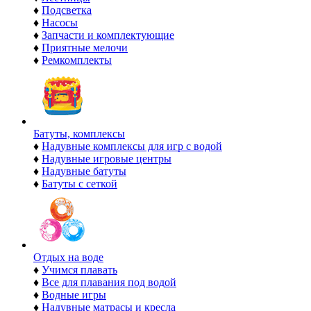
♦
Подсветка
♦
Насосы
♦
Запчасти и комплектующие
♦
Приятные мелочи
♦
Ремкомплекты
Батуты, комплексы
♦
Надувные комплексы для игр с водой
♦
Надувные игровые центры
♦
Надувные батуты
♦
Батуты с сеткой
Отдых на воде
♦
Учимся плавать
♦
Все для плавания под водой
♦
Водные игры
♦
Надувные матрасы и кресла