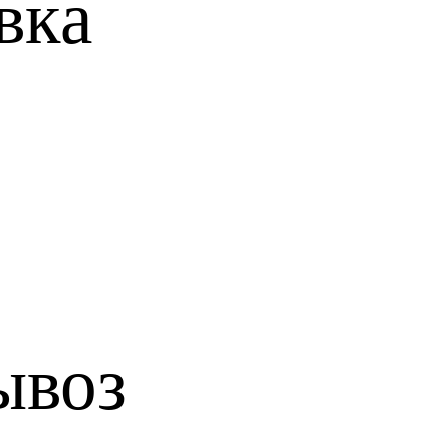
вкa
ывоз