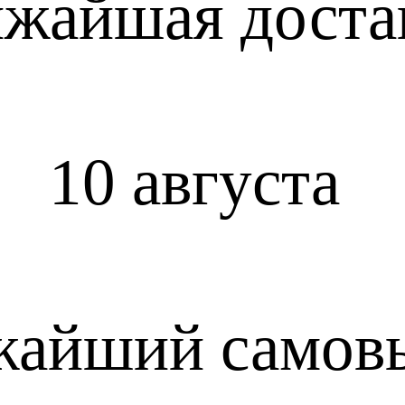
жайшая доста
10 августа
жайший самов