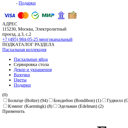
-
Подарки
АДРЕС
115230, Москва, Электролитный
проезд, д.3, с.2
+7 (495) 984-05-25
многоканальный
ПОДКАТАЛОГ РАЗДЕЛА
Пасхальная коллекция
Пасхальные яйца
Сервировка стола
Декор и украшения
Вазочки
Цветы
Подарки
(0)
Больтце (Boltze) (94)
Бондибон (Bondibon) (1)
Гудвилл (G
Кэминг (Kaemingk) (8)
Эдельман (Edelman) (2)
Применить