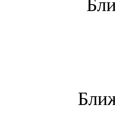
Бли
Бли