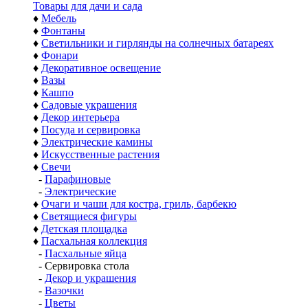
Товары для дачи и сада
♦
Мебель
♦
Фонтаны
♦
Светильники и гирлянды на солнечных батареях
♦
Фонари
♦
Декоративное освещение
♦
Вазы
♦
Кашпо
♦
Садовые украшения
♦
Декор интерьера
♦
Посуда и сервировка
♦
Электрические камины
♦
Искусственные растения
♦
Свечи
-
Парафиновые
-
Электрические
♦
Очаги и чаши для костра, гриль, барбекю
♦
Светящиеся фигуры
♦
Детская площадка
♦
Пасхальная коллекция
-
Пасхальные яйца
-
Сервировка стола
-
Декор и украшения
-
Вазочки
-
Цветы