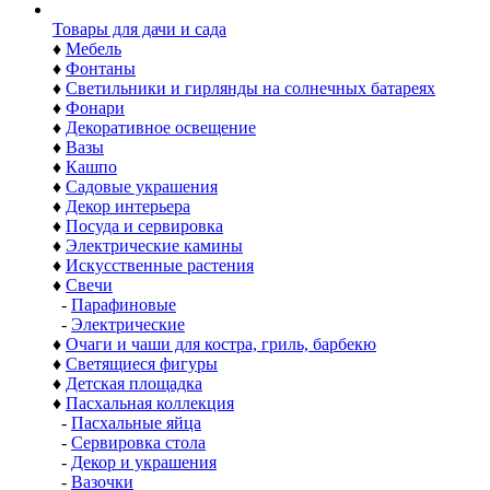
Товары для дачи и сада
♦
Мебель
♦
Фонтаны
♦
Светильники и гирлянды на солнечных батареях
♦
Фонари
♦
Декоративное освещение
♦
Вазы
♦
Кашпо
♦
Садовые украшения
♦
Декор интерьера
♦
Посуда и сервировка
♦
Электрические камины
♦
Искусственные растения
♦
Свечи
-
Парафиновые
-
Электрические
♦
Очаги и чаши для костра, гриль, барбекю
♦
Светящиеся фигуры
♦
Детская площадка
♦
Пасхальная коллекция
-
Пасхальные яйца
-
Сервировка стола
-
Декор и украшения
-
Вазочки