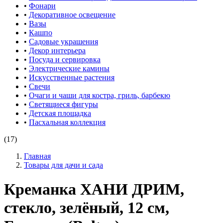
•
Фонари
•
Декоративное освещение
•
Вазы
•
Кашпо
•
Садовые украшения
•
Декор интерьера
•
Посуда и сервировка
•
Электрические камины
•
Искусственные растения
•
Свечи
•
Очаги и чаши для костра, гриль, барбекю
•
Светящиеся фигуры
•
Детская площадка
•
Пасхальная коллекция
(17)
Главная
Товары для дачи и сада
Креманка ХАНИ ДРИМ,
стекло, зелёный, 12 см,