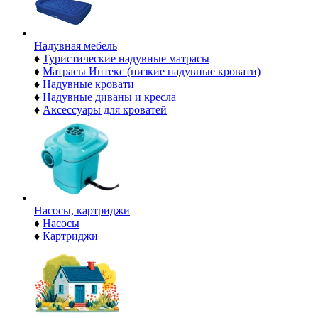
Надувная мебель
♦
Туристические надувные матрасы
♦
Матрасы Интекс (низкие надувные кровати)
♦
Надувные кровати
♦
Надувные диваны и кресла
♦
Аксессуары для кроватей
Насосы, картриджи
♦
Насосы
♦
Картриджи