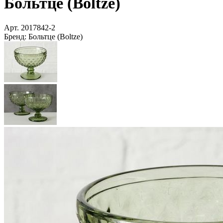
Больтце (Boltze)
Арт.
2017842-2
Бренд:
Больтце (Boltze)