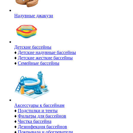
Надувные джакузи
Детские бассейны
♦
Детские надувные бассейны
♦
Детские жесткие бассейны
♦
Семейные бассейны
Аксессуары к бассейнам
♦
Подстилки и тенты
♦
Фильтры для бассейнов
♦
Чистка бассейна
♦
Дезинфекция бассейнов
♦
Покрывала и обогреватели