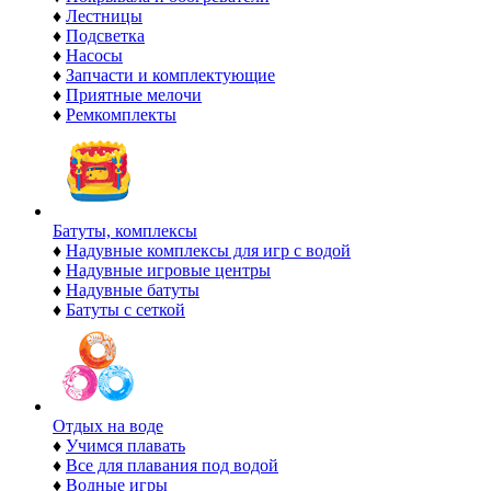
♦
Лестницы
♦
Подсветка
♦
Насосы
♦
Запчасти и комплектующие
♦
Приятные мелочи
♦
Ремкомплекты
Батуты, комплексы
♦
Надувные комплексы для игр с водой
♦
Надувные игровые центры
♦
Надувные батуты
♦
Батуты с сеткой
Отдых на воде
♦
Учимся плавать
♦
Все для плавания под водой
♦
Водные игры