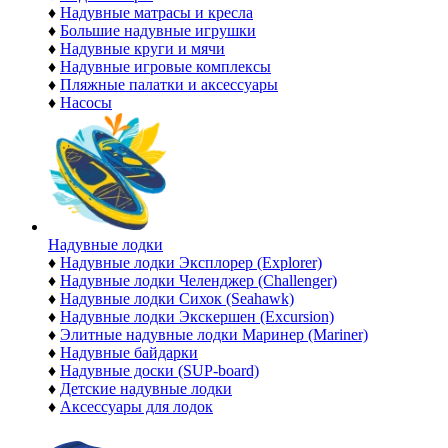
♦
Надувные матрасы и кресла
♦
Большие надувные игрушки
♦
Надувные круги и мячи
♦
Надувные игровые комплексы
♦
Пляжные палатки и аксессуары
♦
Насосы
Надувные лодки
♦
Надувные лодки Эксплорер (Explorer)
♦
Надувные лодки Челенджер (Challenger)
♦
Надувные лодки Сихок (Seahawk)
♦
Надувные лодки Экскершен (Excursion)
♦
Элитные надувные лодки Маринер (Mariner)
♦
Надувные байдарки
♦
Надувные доски (SUP-board)
♦
Детские надувные лодки
♦
Аксессуары для лодок