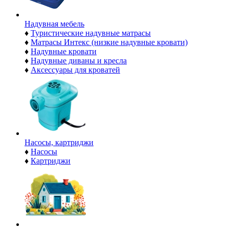
Надувная мебель
♦
Туристические надувные матрасы
♦
Матрасы Интекс (низкие надувные кровати)
♦
Надувные кровати
♦
Надувные диваны и кресла
♦
Аксессуары для кроватей
Насосы, картриджи
♦
Насосы
♦
Картриджи