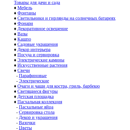
Товары для дачи и сада
♦
Мебель
♦
Фонтаны
♦
Светильники и гирлянды на солнечных батареях
♦
Фонари
♦
Декоративное освещение
♦
Вазы
♦
Кашпо
♦
Садовые украшения
♦
Декор интерьера
♦
Посуда и сервировка
♦
Электрические камины
♦
Искусственные растения
♦
Свечи
-
Парафиновые
-
Электрические
♦
Очаги и чаши для костра, гриль, барбекю
♦
Светящиеся фигуры
♦
Детская площадка
♦
Пасхальная коллекция
-
Пасхальные яйца
-
Сервировка стола
-
Декор и украшения
-
Вазочки
-
Цветы