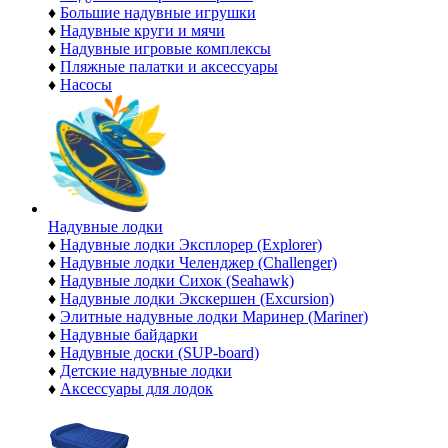
♦
Большие надувные игрушки
♦
Надувные круги и мячи
♦
Надувные игровые комплексы
♦
Пляжные палатки и аксессуары
♦
Насосы
Надувные лодки
♦
Надувные лодки Эксплорер (Explorer)
♦
Надувные лодки Челенджер (Challenger)
♦
Надувные лодки Сихок (Seahawk)
♦
Надувные лодки Экскершен (Excursion)
♦
Элитные надувные лодки Маринер (Mariner)
♦
Надувные байдарки
♦
Надувные доски (SUP-board)
♦
Детские надувные лодки
♦
Аксессуары для лодок