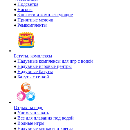
♦
Подсветка
♦
Насосы
♦
Запчасти и комплектующие
♦
Приятные мелочи
♦
Ремкомплекты
Батуты, комплексы
♦
Надувные комплексы для игр с водой
♦
Надувные игровые центры
♦
Надувные батуты
♦
Батуты с сеткой
Отдых на воде
♦
Учимся плавать
♦
Все для плавания под водой
♦
Водные игры
♦
Надувные матрасы и кресла