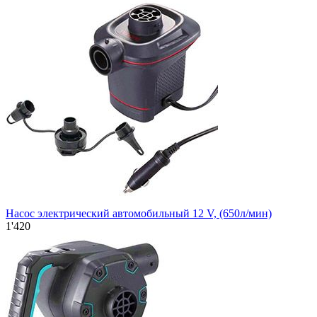
Насос электрический автомобильный 12 V, (650л/мин)
1'420