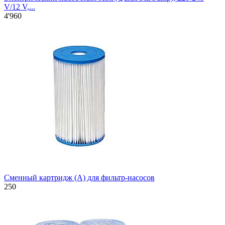
V/12 V,...
4'960
Сменный картридж (A) для фильтр-насосов
250