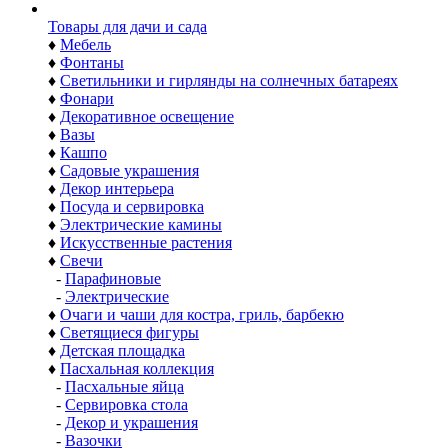
Товары для дачи и сада
♦
Мебель
♦
Фонтаны
♦
Светильники и гирлянды на солнечных батареях
♦
Фонари
♦
Декоративное освещение
♦
Вазы
♦
Кашпо
♦
Садовые украшения
♦
Декор интерьера
♦
Посуда и сервировка
♦
Электрические камины
♦
Искусственные растения
♦
Свечи
-
Парафиновые
-
Электрические
♦
Очаги и чаши для костра, гриль, барбекю
♦
Светящиеся фигуры
♦
Детская площадка
♦
Пасхальная коллекция
-
Пасхальные яйца
-
Сервировка стола
-
Декор и украшения
-
Вазочки