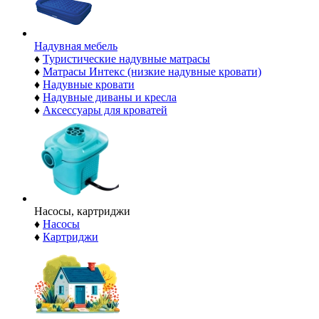
Надувная мебель
♦
Туристические надувные матрасы
♦
Матрасы Интекс (низкие надувные кровати)
♦
Надувные кровати
♦
Надувные диваны и кресла
♦
Аксессуары для кроватей
Насосы, картриджи
♦
Насосы
♦
Картриджи