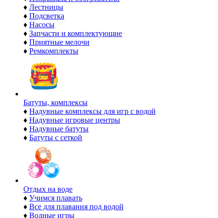
♦
Лестницы
♦
Подсветка
♦
Насосы
♦
Запчасти и комплектующие
♦
Приятные мелочи
♦
Ремкомплекты
Батуты, комплексы
♦
Надувные комплексы для игр с водой
♦
Надувные игровые центры
♦
Надувные батуты
♦
Батуты с сеткой
Отдых на воде
♦
Учимся плавать
♦
Все для плавания под водой
♦
Водные игры