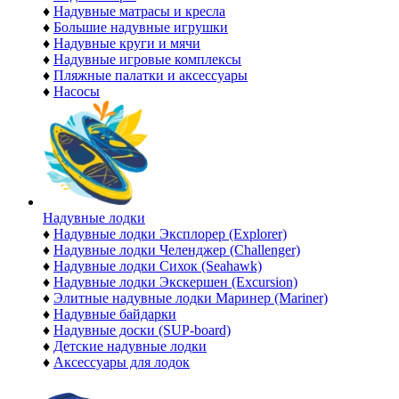
♦
Надувные матрасы и кресла
♦
Большие надувные игрушки
♦
Надувные круги и мячи
♦
Надувные игровые комплексы
♦
Пляжные палатки и аксессуары
♦
Насосы
Надувные лодки
♦
Надувные лодки Эксплорер (Explorer)
♦
Надувные лодки Челенджер (Challenger)
♦
Надувные лодки Сихок (Seahawk)
♦
Надувные лодки Экскершен (Excursion)
♦
Элитные надувные лодки Маринер (Mariner)
♦
Надувные байдарки
♦
Надувные доски (SUP-board)
♦
Детские надувные лодки
♦
Аксессуары для лодок