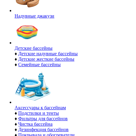
Надувные джакузи
Детские бассейны
♦
Детские надувные бассейны
♦
Детские жесткие бассейны
♦
Семейные бассейны
Аксессуары к бассейнам
♦
Подстилки и тенты
♦
Фильтры для бассейнов
♦
Чистка бассейна
♦
Дезинфекция бассейнов
♦
Покрывала и обогреватели