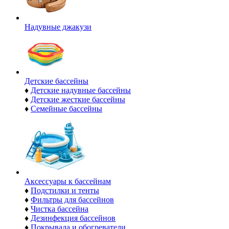
Надувные джакузи
Детские бассейны
♦
Детские надувные бассейны
♦
Детские жесткие бассейны
♦
Семейные бассейны
Аксессуары к бассейнам
♦
Подстилки и тенты
♦
Фильтры для бассейнов
♦
Чистка бассейна
♦
Дезинфекция бассейнов
♦
Покрывала и обогреватели