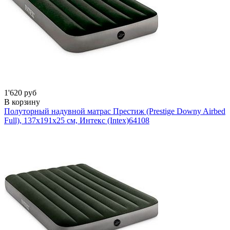
1'620 руб
В корзину
Полуторный надувной матрас Престиж (Prestige Downy Airbed
Full), 137х191х25 см, Интекс (Intex)
64108