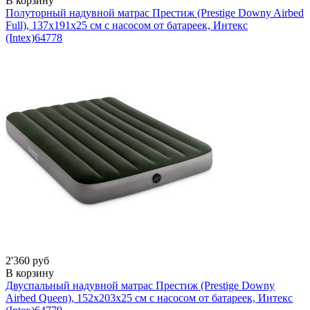
В корзину
Полуторный надувной матрас Престиж (Prestige Downy Airbed
Full), 137х191х25 см с насосом от батареек, Интекс
(Intex)
64778
2'360 руб
В корзину
Двуспальный надувной матрас Престиж (Prestige Downy
Airbed Queen), 152х203х25 см с насосом от батареек, Интекс