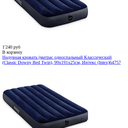
1'240 руб
В корзину
Надувная кровать (матрас односпальный Классический
(Classic Downy Bed Twin), 99х191х25см, Интекс (Intex)
64757