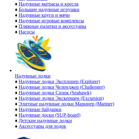
♦
Надувные матрасы и кресла
♦
Большие надувные игрушки
♦
Надувные круги и мячи
♦
Надувные игровые комплексы
♦
Пляжные палатки и аксессуары
♦
Насосы
Надувные лодки
♦
Надувные лодки Эксплорер (Explorer)
♦
Надувные лодки Челенджер (Challenger)
♦
Надувные лодки Сихок (Seahawk)
♦
Надувные лодки Экскершен (Excursion)
♦
Элитные надувные лодки Маринер (Mariner)
♦
Надувные байдарки
♦
Надувные доски (SUP-board)
♦
Детские надувные лодки
♦
Аксессуары для лодок