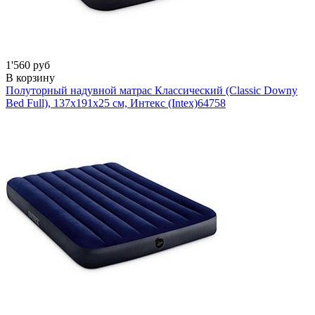
1'560 руб
В корзину
Полуторный надувной матрас Классический (Classic Downy
Bed Full), 137х191х25 см, Интекс (Intex)
64758