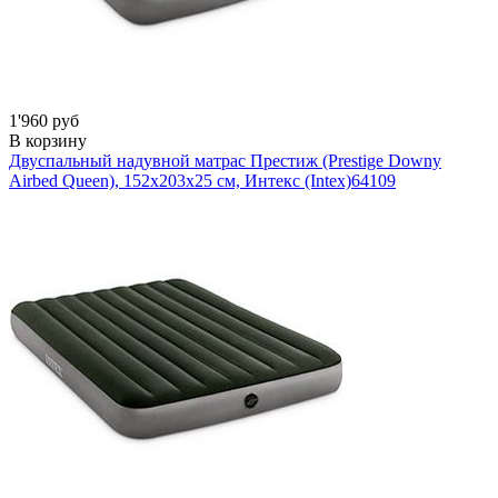
1'960 руб
В корзину
Двуспальный надувной матрас Престиж (Prestige Downy
Airbed Queen), 152х203х25 см, Интекс (Intex)
64109