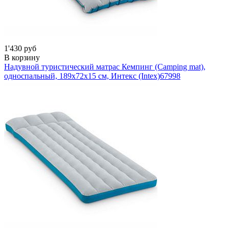
1'430 руб
В корзину
Надувной туристический матрас Кемпинг (Camping mat),
односпальный, 189х72х15 см, Интекс (Intex)
67998