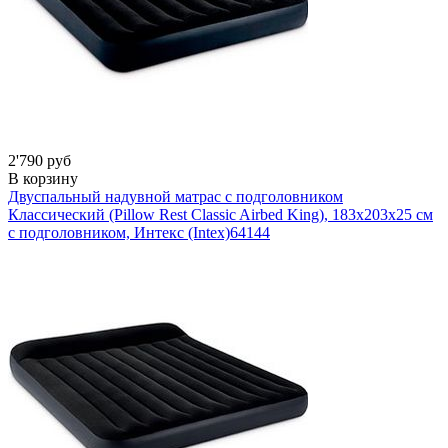
2'790 руб
В корзину
Двуспальный надувной матрас с подголовником
Классический (Pillow Rest Classic Airbed King), 183х203x25 см
с подголовником, Интекс (Intex)
64144