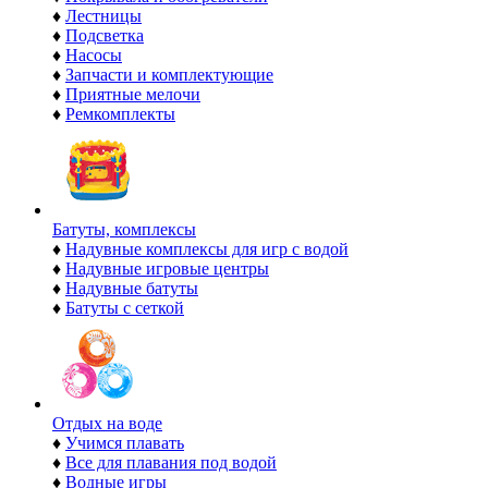
♦
Лестницы
♦
Подсветка
♦
Насосы
♦
Запчасти и комплектующие
♦
Приятные мелочи
♦
Ремкомплекты
Батуты, комплексы
♦
Надувные комплексы для игр с водой
♦
Надувные игровые центры
♦
Надувные батуты
♦
Батуты с сеткой
Отдых на воде
♦
Учимся плавать
♦
Все для плавания под водой
♦
Водные игры