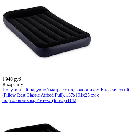
1'940 руб
В корзину
Полуторный надувной матрас с подголовником Классический
(Pillow Rest Classic Airbed Full), 137х191x25 см с
подголовником, Интекс (Intex)
64142