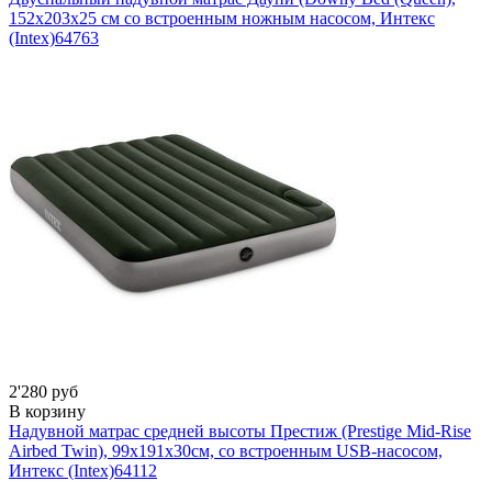
152х203x25 см со встроенным ножным насосом, Интекс
(Intex)
64763
2'280 руб
В корзину
Надувной матрас средней высоты Престиж (Prestige Mid-Rise
Airbed Twin), 99х191х30см, со встроенным USB-насосом,
Интекс (Intex)
64112