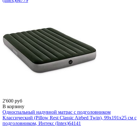
(Intex)
64779
2'600 руб
В корзину
Односпальный надувной матрас с подголовником
Классический (Pillow Rest Classic Airbed Twin), 99х191x25 см с
подголовником, Интекс (Intex)
64141