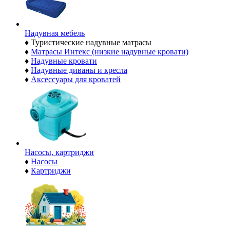
Надувная мебель
♦
Туристические надувные матрасы
♦
Матрасы Интекс (низкие надувные кровати)
♦
Надувные кровати
♦
Надувные диваны и кресла
♦
Аксессуары для кроватей
Насосы, картриджи
♦
Насосы
♦
Картриджи