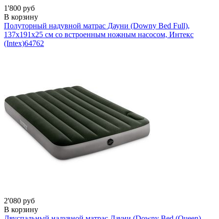
1'800 руб
В корзину
Полуторный надувной матрас Дауни (Downy Bed Full),
137х191x25 см со встроенным ножным насосом, Интекс
(Intex)
64762
2'080 руб
В корзину
Двуспальный надувной матрас Дауни (Downy Bed (Queen),