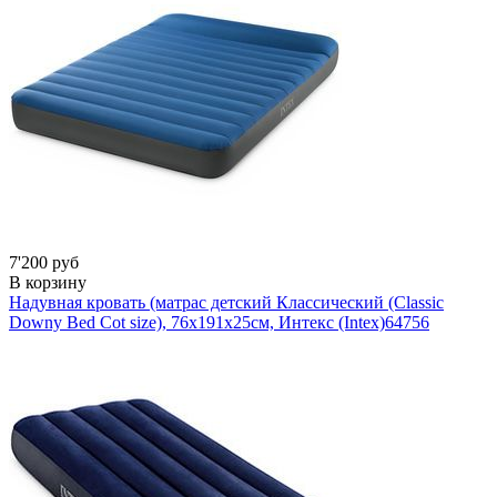
7'200 руб
В корзину
Надувная кровать (матрас детский Классический (Classic
Downy Bed Cot size), 76х191х25см, Интекс (Intex)
64756