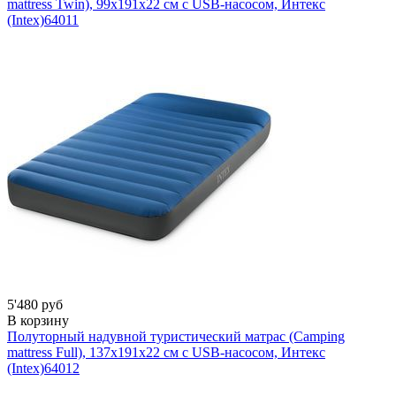
mattress Twin), 99х191х22 см с USB-насосом, Интекс
(Intex)
64011
5'480 руб
В корзину
Полуторный надувной туристический матрас (Camping
mattress Full), 137х191х22 см с USB-насосом, Интекс
(Intex)
64012