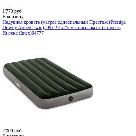
1'770 руб
В корзину
Надувная кровать (матрас односпальный Престиж (Prestige
Downy Airbed Twin), 99х191х25см с насосом от батареек,
Интекс (Intex)
64777
2'000 руб