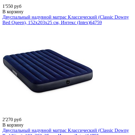
1'550 руб
В корзину
Двуспальный надувной матрас Классический (Classic Downy
Bed Queen), 152х203х25 см, Интекс (Intex)
64759
2'270 руб
В корзину
Двуспальный надувной матрас Классический (Classic Downy