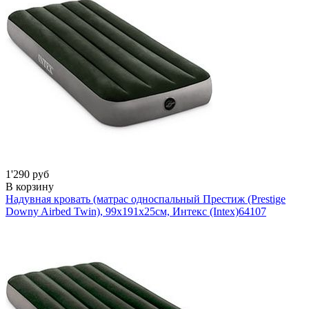
1'290 руб
В корзину
Надувная кровать (матрас односпальный Престиж (Prestige
Downy Airbed Twin), 99х191х25см, Интекс (Intex)
64107