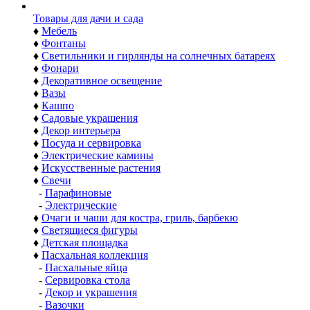
Товары для дачи и сада
♦
Мебель
♦
Фонтаны
♦
Светильники и гирлянды на солнечных батареях
♦
Фонари
♦
Декоративное освещение
♦
Вазы
♦
Кашпо
♦
Садовые украшения
♦
Декор интерьера
♦
Посуда и сервировка
♦
Электрические камины
♦
Искусственные растения
♦
Свечи
-
Парафиновые
-
Электрические
♦
Очаги и чаши для костра, гриль, барбекю
♦
Светящиеся фигуры
♦
Детская площадка
♦
Пасхальная коллекция
-
Пасхальные яйца
-
Сервировка стола
-
Декор и украшения
-
Вазочки