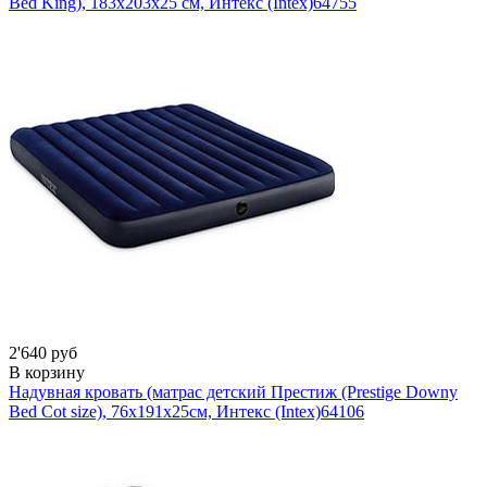
Bed King), 183х203х25 см, Интекс (Intex)
64755
2'640 руб
В корзину
Надувная кровать (матрас детский Престиж (Prestige Downy
Bed Cot size), 76х191х25см, Интекс (Intex)
64106