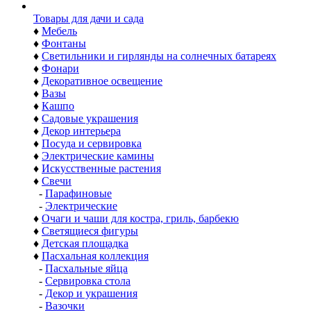
Товары для дачи и сада
♦
Мебель
♦
Фонтаны
♦
Светильники и гирлянды на солнечных батареях
♦
Фонари
♦
Декоративное освещение
♦
Вазы
♦
Кашпо
♦
Садовые украшения
♦
Декор интерьера
♦
Посуда и сервировка
♦
Электрические камины
♦
Искусственные растения
♦
Свечи
-
Парафиновые
-
Электрические
♦
Очаги и чаши для костра, гриль, барбекю
♦
Светящиеся фигуры
♦
Детская площадка
♦
Пасхальная коллекция
-
Пасхальные яйца
-
Сервировка стола
-
Декор и украшения
-
Вазочки