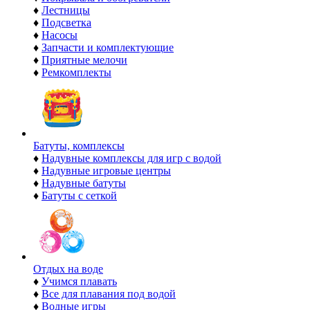
♦
Лестницы
♦
Подсветка
♦
Насосы
♦
Запчасти и комплектующие
♦
Приятные мелочи
♦
Ремкомплекты
Батуты, комплексы
♦
Надувные комплексы для игр с водой
♦
Надувные игровые центры
♦
Надувные батуты
♦
Батуты с сеткой
Отдых на воде
♦
Учимся плавать
♦
Все для плавания под водой
♦
Водные игры