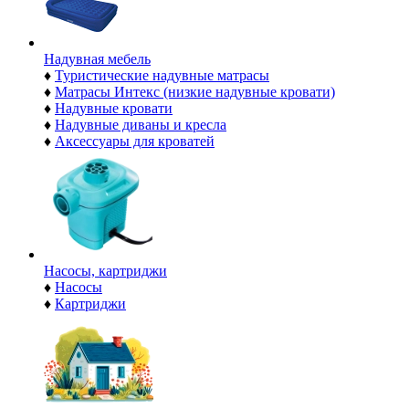
Надувная мебель
♦
Туристические надувные матрасы
♦
Матрасы Интекс (низкие надувные кровати)
♦
Надувные кровати
♦
Надувные диваны и кресла
♦
Аксессуары для кроватей
Насосы, картриджи
♦
Насосы
♦
Картриджи