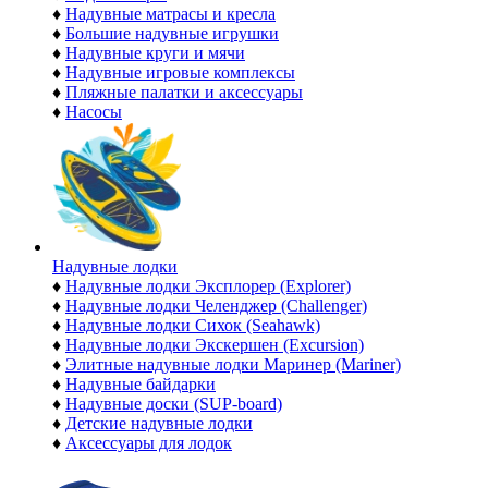
♦
Надувные матрасы и кресла
♦
Большие надувные игрушки
♦
Надувные круги и мячи
♦
Надувные игровые комплексы
♦
Пляжные палатки и аксессуары
♦
Насосы
Надувные лодки
♦
Надувные лодки Эксплорер (Explorer)
♦
Надувные лодки Челенджер (Challenger)
♦
Надувные лодки Сихок (Seahawk)
♦
Надувные лодки Экскершен (Excursion)
♦
Элитные надувные лодки Маринер (Mariner)
♦
Надувные байдарки
♦
Надувные доски (SUP-board)
♦
Детские надувные лодки
♦
Аксессуары для лодок