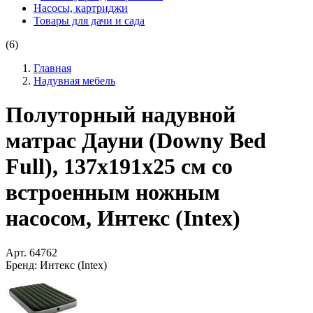
Насосы, картриджи
Товары для дачи и сада
(6)
Главная
Надувная мебель
Полуторный надувной
матрас Дауни (Downy Bed
Full), 137х191x25 см со
встроенным ножным
насосом, Интекс (Intex)
Арт.
64762
Бренд:
Интекс (Intex)