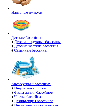
Надувные джакузи
Детские бассейны
♦
Детские надувные бассейны
♦
Детские жесткие бассейны
♦
Семейные бассейны
Аксессуары к бассейнам
♦
Подстилки и тенты
♦
Фильтры для бассейнов
♦
Чистка бассейна
♦
Дезинфекция бассейнов
♦
Покрывала и обогреватели