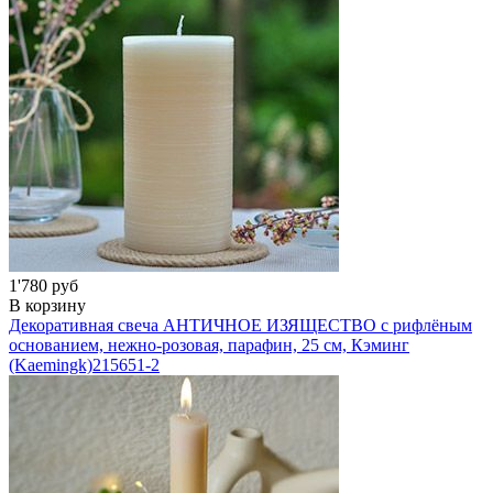
1'780 руб
В корзину
Декоративная свеча АНТИЧНОЕ ИЗЯЩЕСТВО с рифлёным
основанием, нежно-розовая, парафин, 25 см, Кэминг
(Kaemingk)
215651-2