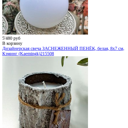
5'480 руб
В корзину
Дизайнерская свеча ЗАСНЕЖЕННЫЙ ПЕНЁК, белая, 8х7 см,
Кэминг (Kaemingk)
215508