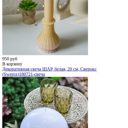
950 руб
В корзину
Декоративная свеча ШАР, белая, 20 см, Сверокс
(Swerox)
180721-свеча