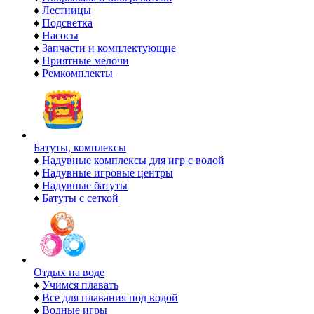
♦
Лестницы
♦
Подсветка
♦
Насосы
♦
Запчасти и комплектующие
♦
Приятные мелочи
♦
Ремкомплекты
Батуты, комплексы
♦
Надувные комплексы для игр с водой
♦
Надувные игровые центры
♦
Надувные батуты
♦
Батуты с сеткой
Отдых на воде
♦
Учимся плавать
♦
Все для плавания под водой
♦
Водные игры