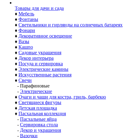
Товары для дачи и сада
♦
Мебель
♦
Фонтаны
♦
Светильники и гирлянды на солнечных батареях
♦
Фонари
♦
Декоративное освещение
♦
Вазы
♦
Кашпо
♦
Садовые украшения
♦
Декор интерьера
♦
Посуда и сервировка
♦
Электрические камины
♦
Искусственные растения
♦
Свечи
-
Парафиновые
-
Электрические
♦
Очаги и чаши для костра, гриль, барбекю
♦
Светящиеся фигуры
♦
Детская площадка
♦
Пасхальная коллекция
-
Пасхальные яйца
-
Сервировка стола
-
Декор и украшения
-
Вазочки