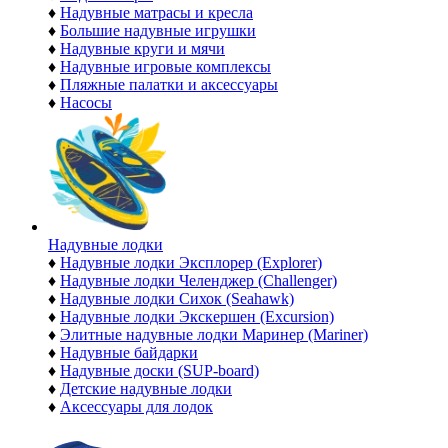
♦
Надувные матрасы и кресла
♦
Большие надувные игрушки
♦
Надувные круги и мячи
♦
Надувные игровые комплексы
♦
Пляжные палатки и аксессуары
♦
Насосы
Надувные лодки
♦
Надувные лодки Эксплорер (Explorer)
♦
Надувные лодки Челенджер (Challenger)
♦
Надувные лодки Сихок (Seahawk)
♦
Надувные лодки Экскершен (Excursion)
♦
Элитные надувные лодки Маринер (Mariner)
♦
Надувные байдарки
♦
Надувные доски (SUP-board)
♦
Детские надувные лодки
♦
Аксессуары для лодок