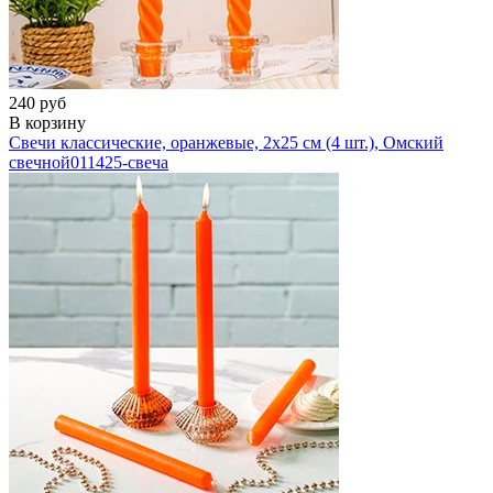
240 руб
В корзину
Свечи классические, оранжевые, 2х25 см (4 шт.), Омский
свечной
011425-свеча