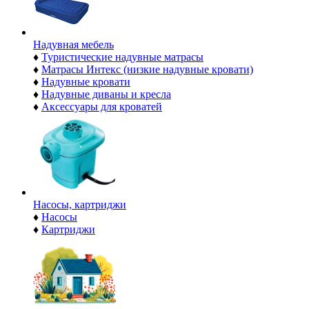
Надувная мебель
♦
Туристические надувные матрасы
♦
Матрасы Интекс (низкие надувные кровати)
♦
Надувные кровати
♦
Надувные диваны и кресла
♦
Аксессуары для кроватей
Насосы, картриджи
♦
Насосы
♦
Картриджи