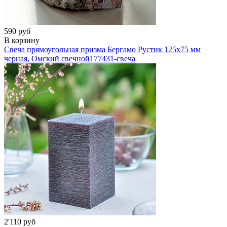
590 руб
В корзину
Свеча прямоугольная призма Бергамо Рустик 125х75 мм
черная, Омский свечной
177431-свеча
2'110 руб