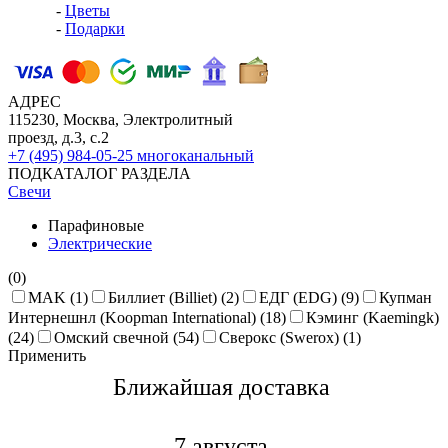
-
Цветы
-
Подарки
АДРЕС
115230, Москва, Электролитный
проезд, д.3, с.2
+7 (495) 984-05-25
многоканальный
ПОДКАТАЛОГ РАЗДЕЛА
Свечи
Парафиновые
Электрические
(0)
MAK (1)
Биллиет (Billiet) (2)
ЕДГ (EDG) (9)
Купман
Интернешнл (Koopman International) (18)
Кэминг (Kaemingk)
(24)
Омский свечной (54)
Сверокс (Swerox) (1)
Применить
Ближайшая доставкa
7 августа