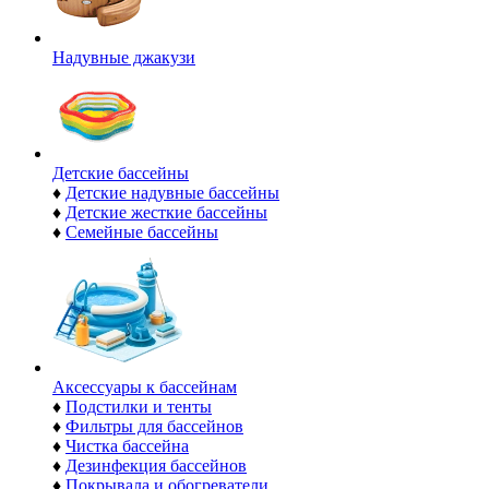
Надувные джакузи
Детские бассейны
♦
Детские надувные бассейны
♦
Детские жесткие бассейны
♦
Семейные бассейны
Аксессуары к бассейнам
♦
Подстилки и тенты
♦
Фильтры для бассейнов
♦
Чистка бассейна
♦
Дезинфекция бассейнов
♦
Покрывала и обогреватели