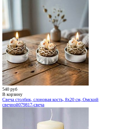
540 руб
В корзину
Свеча столбик, слоновая кость, 8х20 см, Омский
свечной
079817-свеча