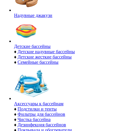
Надувные джакузи
Детские бассейны
♦
Детские надувные бассейны
♦
Детские жесткие бассейны
♦
Семейные бассейны
Аксессуары к бассейнам
♦
Подстилки и тенты
♦
Фильтры для бассейнов
♦
Чистка бассейна
♦
Дезинфекция бассейнов
♦
Покрывала и обогреватели