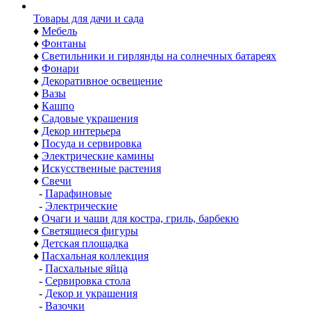
Товары для дачи и сада
♦
Мебель
♦
Фонтаны
♦
Светильники и гирлянды на солнечных батареях
♦
Фонари
♦
Декоративное освещение
♦
Вазы
♦
Кашпо
♦
Садовые украшения
♦
Декор интерьера
♦
Посуда и сервировка
♦
Электрические камины
♦
Искусственные растения
♦
Свечи
-
Парафиновые
-
Электрические
♦
Очаги и чаши для костра, гриль, барбекю
♦
Светящиеся фигуры
♦
Детская площадка
♦
Пасхальная коллекция
-
Пасхальные яйца
-
Сервировка стола
-
Декор и украшения
-
Вазочки