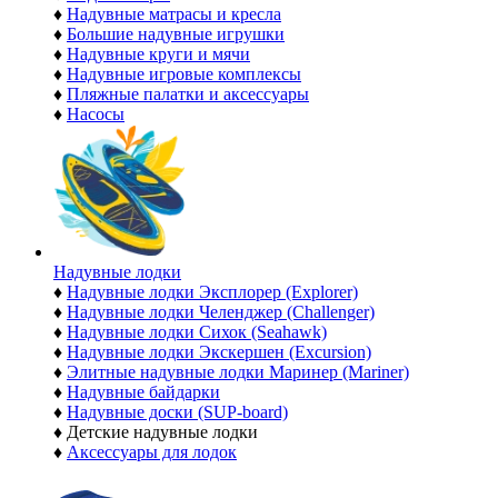
♦
Надувные матрасы и кресла
♦
Большие надувные игрушки
♦
Надувные круги и мячи
♦
Надувные игровые комплексы
♦
Пляжные палатки и аксессуары
♦
Насосы
Надувные лодки
♦
Надувные лодки Эксплорер (Explorer)
♦
Надувные лодки Челенджер (Challenger)
♦
Надувные лодки Сихок (Seahawk)
♦
Надувные лодки Экскершен (Excursion)
♦
Элитные надувные лодки Маринер (Mariner)
♦
Надувные байдарки
♦
Надувные доски (SUP-board)
♦
Детские надувные лодки
♦
Аксессуары для лодок