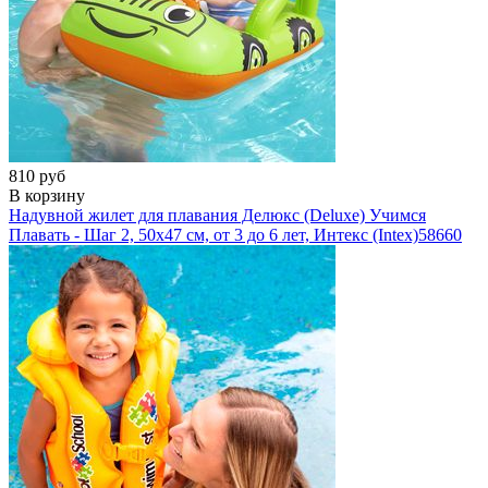
810 руб
В корзину
Надувной жилет для плавания Делюкс (Deluxe) Учимся
Плавать - Шаг 2, 50х47 см, от 3 до 6 лет, Интекс (Intex)
58660