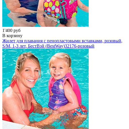
1'400 руб
В корзину
Жилет для плавания с пенопластовыми вставками, розовый,
S/M, 1-3 лет, БестВэй (BestWay)
32176-розовый