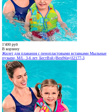
1'400 руб
В корзину
Жилет для плавания с пенопластовыми вставками Мыльные
пузыри, M/L, 3-6 лет, БестВэй (BestWay)
32177-3