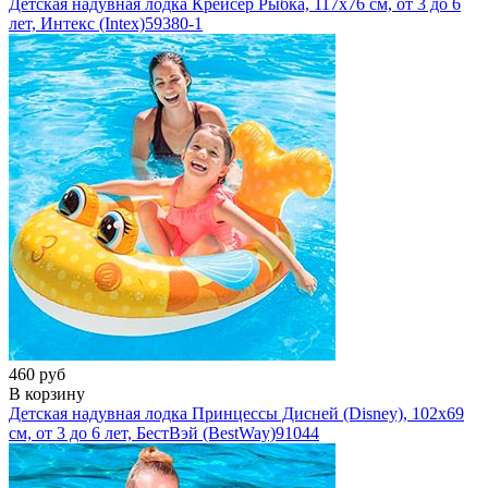
Детская надувная лодка Крейсер Рыбка, 117х76 см, от 3 до 6
лет, Интекс (Intex)
59380-1
460 руб
В корзину
Детская надувная лодка Принцессы Дисней (Disney), 102х69
см, от 3 до 6 лет, БестВэй (BestWay)
91044