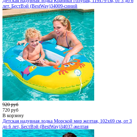
Детская надувная лодка Крабики голубая, 119х79 см, от 3 до 6
лет, БестВэй (BestWay)
34009-синий
920 руб
720 руб
В корзину
Детская надувная лодка Морской мир желтая, 102х69 см, от 3
до 6 лет, БестВэй (BestWay)
34037-желтая