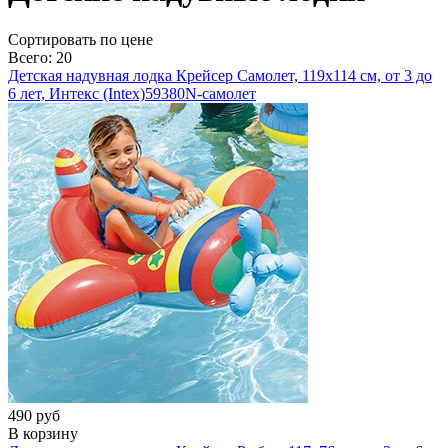
Cортировать по цене
Всего: 20
Детская надувная лодка Крейсер Самолет, 119х114 см, от 3 до
6 лет, Интекс (Intex)
59380N-самолет
490 руб
В корзину