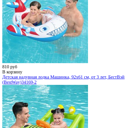
810 руб
В корзину
Детская надувная лодка Машинка, 92х61 см, от 3 лет, БестВэй
(BestWay)
34169-2