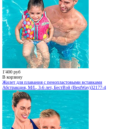
1'400 руб
В корзину
Жилет для плавания с пенопластовыми вставками
Абстракция, M/L, 3-6 лет, БестВэй (BestWay)
32177-4