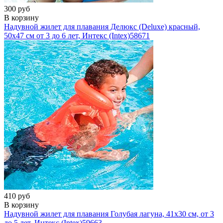
300 руб
В корзину
Надувной жилет для плавания Делюкс (Deluxe) красный,
50х47 см от 3 до 6 лет, Интекс (Intex)
58671
410 руб
В корзину
Надувной жилет для плавания Голубая лагуна, 41х30 см, от 3
до 5 лет, Интекс (Intex)
59663