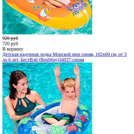
920 руб
720 руб
В корзину
Детская надувная лодка Морской мир синяя, 102х69 см, от 3
до 6 лет, БестВэй (BestWay)
34037-синяя