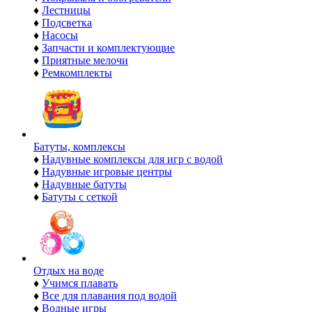
♦
Лестницы
♦
Подсветка
♦
Насосы
♦
Запчасти и комплектующие
♦
Приятные мелочи
♦
Ремкомплекты
Батуты, комплексы
♦
Надувные комплексы для игр с водой
♦
Надувные игровые центры
♦
Надувные батуты
♦
Батуты с сеткой
Отдых на воде
♦
Учимся плавать
♦
Все для плавания под водой
♦
Водные игры