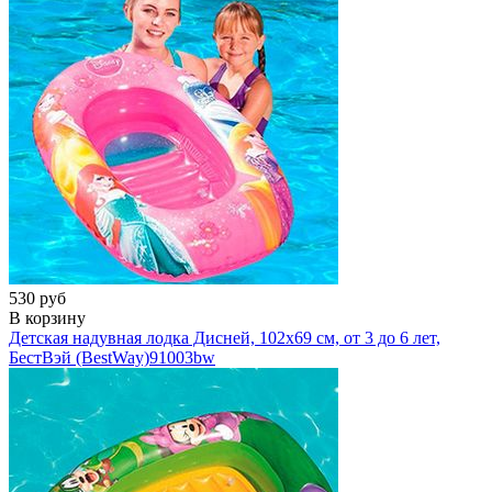
530 руб
В корзину
Детская надувная лодка Дисней, 102х69 см, от 3 до 6 лет,
БестВэй (BestWay)
91003bw