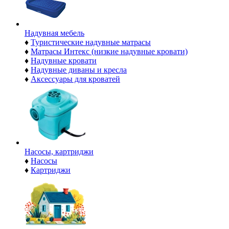
Надувная мебель
♦
Туристические надувные матрасы
♦
Матрасы Интекс (низкие надувные кровати)
♦
Надувные кровати
♦
Надувные диваны и кресла
♦
Аксессуары для кроватей
Насосы, картриджи
♦
Насосы
♦
Картриджи