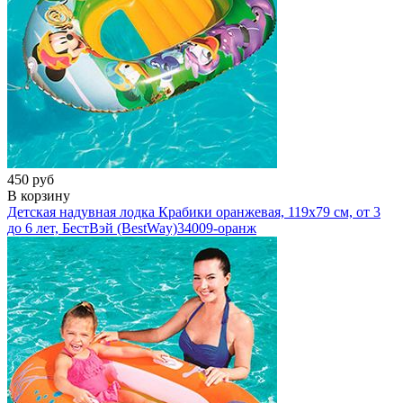
450 руб
В корзину
Детская надувная лодка Крабики оранжевая, 119х79 см, от 3
до 6 лет, БестВэй (BestWay)
34009-оранж