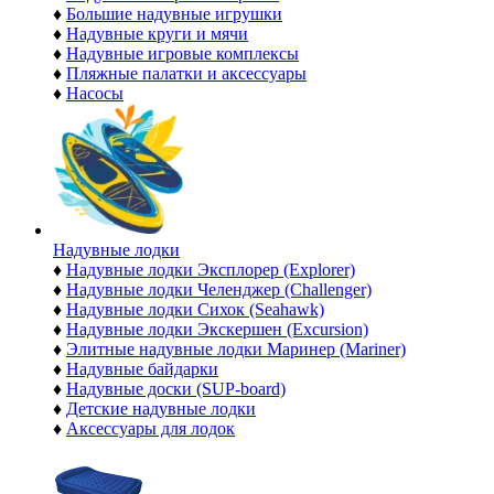
♦
Большие надувные игрушки
♦
Надувные круги и мячи
♦
Надувные игровые комплексы
♦
Пляжные палатки и аксессуары
♦
Насосы
Надувные лодки
♦
Надувные лодки Эксплорер (Explorer)
♦
Надувные лодки Челенджер (Challenger)
♦
Надувные лодки Сихок (Seahawk)
♦
Надувные лодки Экскершен (Excursion)
♦
Элитные надувные лодки Маринер (Mariner)
♦
Надувные байдарки
♦
Надувные доски (SUP-board)
♦
Детские надувные лодки
♦
Аксессуары для лодок