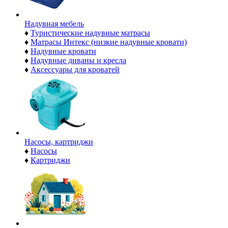
Надувная мебель
♦
Туристические надувные матрасы
♦
Матрасы Интекс (низкие надувные кровати)
♦
Надувные кровати
♦
Надувные диваны и кресла
♦
Аксессуары для кроватей
Насосы, картриджи
♦
Насосы
♦
Картриджи