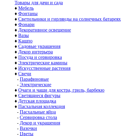
Товары для дачи и сада
♦
Мебель
♦
Фонтаны
♦
Светильники и гирлянды на солнечных батареях
♦
Фонари
♦
Декоративное освещение
♦
Вазы
♦
Кашпо
♦
Садовые украшения
♦
Декор интерьера
♦
Посуда и сервировка
♦
Электрические камины
♦
Искусственные растения
♦
Свечи
-
Парафиновые
-
Электрические
♦
Очаги и чаши для костра, гриль, барбекю
♦
Светящиеся фигуры
♦
Детская площадка
♦
Пасхальная коллекция
-
Пасхальные яйца
-
Сервировка стола
-
Декор и украшения
-
Вазочки
-
Цветы