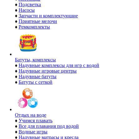
♦
Подсветка
♦
Насосы
♦
Запчасти и комплектующие
♦
Приятные мелочи
♦
Ремкомплекты
Батуты, комплексы
♦
Надувные комплексы для игр с водой
♦
Надувные игровые центры
♦
Надувные батуты
♦
Батуты с сеткой
Отдых на воде
♦
Учимся плавать
♦
Все для плавания под водой
♦
Водные игры
♦
Надувные матрасы и кресла