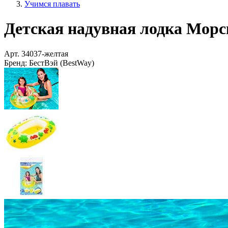
Учимся плавать
Детская надувная лодка Морско
Арт.
34037-желтая
Бренд:
БестВэй (BestWay)