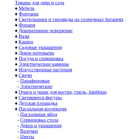
Товары для дачи и сада
♦
Мебель
♦
Фонтаны
♦
Светильники и гирлянды на солнечных батареях
♦
Фонари
♦
Декоративное освещение
♦
Вазы
♦
Кашпо
♦
Садовые украшения
♦
Декор интерьера
♦
Посуда и сервировка
♦
Электрические камины
♦
Искусственные растения
♦
Свечи
-
Парафиновые
-
Электрические
♦
Очаги и чаши для костра, гриль, барбекю
♦
Светящиеся фигуры
♦
Детская площадка
♦
Пасхальная коллекция
-
Пасхальные яйца
-
Сервировка стола
-
Декор и украшения
-
Вазочки
-
Цветы