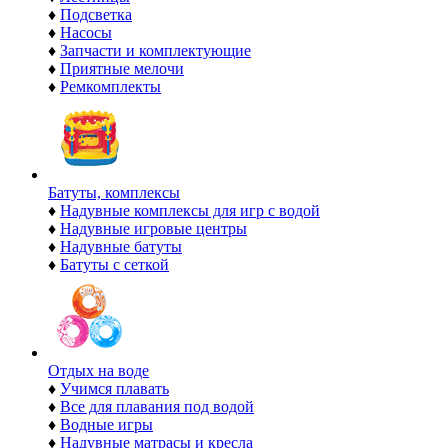
♦
Подсветка
♦
Насосы
♦
Запчасти и комплектующие
♦
Приятные мелочи
♦
Ремкомплекты
Батуты, комплексы
♦
Надувные комплексы для игр с водой
♦
Надувные игровые центры
♦
Надувные батуты
♦
Батуты с сеткой
Отдых на воде
♦
Учимся плавать
♦
Все для плавания под водой
♦
Водные игры
♦
Надувные матрасы и кресла