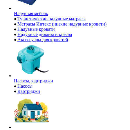
Надувная мебель
♦
Туристические надувные матрасы
♦
Матрасы Интекс (низкие надувные кровати)
♦
Надувные кровати
♦
Надувные диваны и кресла
♦
Аксессуары для кроватей
Насосы, картриджи
♦
Насосы
♦
Картриджи