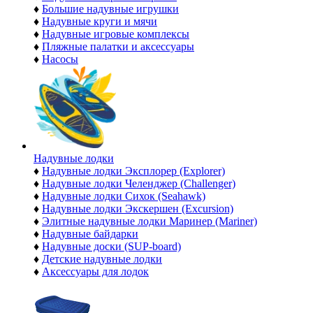
♦
Большие надувные игрушки
♦
Надувные круги и мячи
♦
Надувные игровые комплексы
♦
Пляжные палатки и аксессуары
♦
Насосы
Надувные лодки
♦
Надувные лодки Эксплорер (Explorer)
♦
Надувные лодки Челенджер (Challenger)
♦
Надувные лодки Сихок (Seahawk)
♦
Надувные лодки Экскершен (Excursion)
♦
Элитные надувные лодки Маринер (Mariner)
♦
Надувные байдарки
♦
Надувные доски (SUP-board)
♦
Детские надувные лодки
♦
Аксессуары для лодок