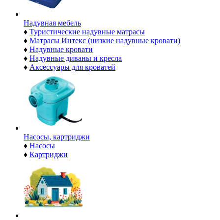
Надувная мебель
♦
Туристические надувные матрасы
♦
Матрасы Интекс (низкие надувные кровати)
♦
Надувные кровати
♦
Надувные диваны и кресла
♦
Аксессуары для кроватей
Насосы, картриджи
♦
Насосы
♦
Картриджи