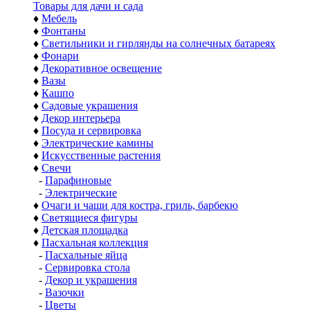
Товары для дачи и сада
♦
Мебель
♦
Фонтаны
♦
Светильники и гирлянды на солнечных батареях
♦
Фонари
♦
Декоративное освещение
♦
Вазы
♦
Кашпо
♦
Садовые украшения
♦
Декор интерьера
♦
Посуда и сервировка
♦
Электрические камины
♦
Искусственные растения
♦
Свечи
-
Парафиновые
-
Электрические
♦
Очаги и чаши для костра, гриль, барбекю
♦
Светящиеся фигуры
♦
Детская площадка
♦
Пасхальная коллекция
-
Пасхальные яйца
-
Сервировка стола
-
Декор и украшения
-
Вазочки
-
Цветы