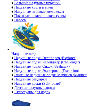
♦
Большие надувные игрушки
♦
Надувные круги и мячи
♦
Надувные игровые комплексы
♦
Пляжные палатки и аксессуары
♦
Насосы
Надувные лодки
♦
Надувные лодки Эксплорер (Explorer)
♦
Надувные лодки Челенджер (Challenger)
♦
Надувные лодки Сихок (Seahawk)
♦
Надувные лодки Экскершен (Excursion)
♦
Элитные надувные лодки Маринер (Mariner)
♦
Надувные байдарки
♦
Надувные доски (SUP-board)
♦
Детские надувные лодки
♦
Аксессуары для лодок