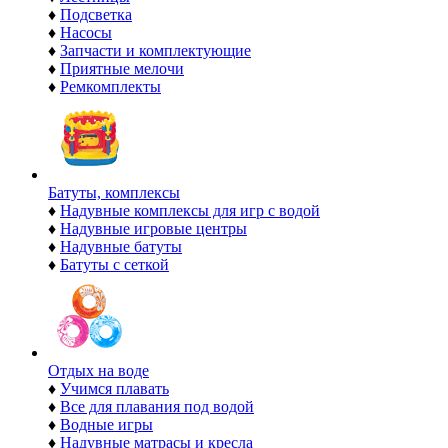
♦
Подсветка
♦
Насосы
♦
Запчасти и комплектующие
♦
Приятные мелочи
♦
Ремкомплекты
Батуты, комплексы
♦
Надувные комплексы для игр с водой
♦
Надувные игровые центры
♦
Надувные батуты
♦
Батуты с сеткой
Отдых на воде
♦
Учимся плавать
♦
Все для плавания под водой
♦
Водные игры
♦
Надувные матрасы и кресла