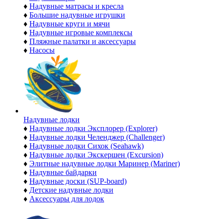
♦
Надувные матрасы и кресла
♦
Большие надувные игрушки
♦
Надувные круги и мячи
♦
Надувные игровые комплексы
♦
Пляжные палатки и аксессуары
♦
Насосы
Надувные лодки
♦
Надувные лодки Эксплорер (Explorer)
♦
Надувные лодки Челенджер (Challenger)
♦
Надувные лодки Сихок (Seahawk)
♦
Надувные лодки Экскершен (Excursion)
♦
Элитные надувные лодки Маринер (Mariner)
♦
Надувные байдарки
♦
Надувные доски (SUP-board)
♦
Детские надувные лодки
♦
Аксессуары для лодок