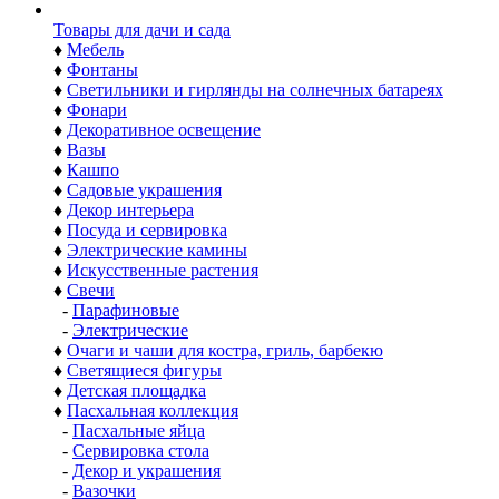
Товары для дачи и сада
♦
Мебель
♦
Фонтаны
♦
Светильники и гирлянды на солнечных батареях
♦
Фонари
♦
Декоративное освещение
♦
Вазы
♦
Кашпо
♦
Садовые украшения
♦
Декор интерьера
♦
Посуда и сервировка
♦
Электрические камины
♦
Искусственные растения
♦
Свечи
-
Парафиновые
-
Электрические
♦
Очаги и чаши для костра, гриль, барбекю
♦
Светящиеся фигуры
♦
Детская площадка
♦
Пасхальная коллекция
-
Пасхальные яйца
-
Сервировка стола
-
Декор и украшения
-
Вазочки