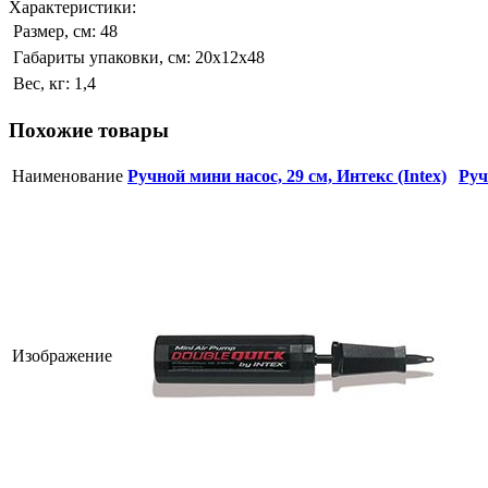
Характеристики:
Размер, см:
48
Габариты упаковки, см:
20х12х48
Вес, кг:
1,4
Похожие товары
Наименование
Ручной мини насос, 29 см, Интекс (Intex)
Руч
Изображение