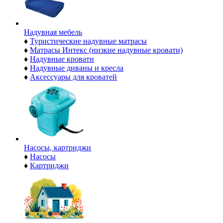
Надувная мебель
♦
Туристические надувные матрасы
♦
Матрасы Интекс (низкие надувные кровати)
♦
Надувные кровати
♦
Надувные диваны и кресла
♦
Аксессуары для кроватей
Насосы, картриджи
♦
Насосы
♦
Картриджи