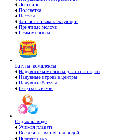
♦
Лестницы
♦
Подсветка
♦
Насосы
♦
Запчасти и комплектующие
♦
Приятные мелочи
♦
Ремкомплекты
Батуты, комплексы
♦
Надувные комплексы для игр с водой
♦
Надувные игровые центры
♦
Надувные батуты
♦
Батуты с сеткой
Отдых на воде
♦
Учимся плавать
♦
Все для плавания под водой
♦
Водные игры