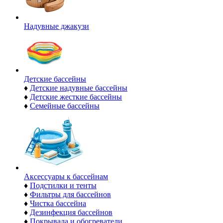
Надувные джакузи
Детские бассейны
♦
Детские надувные бассейны
♦
Детские жесткие бассейны
♦
Семейные бассейны
Аксессуары к бассейнам
♦
Подстилки и тенты
♦
Фильтры для бассейнов
♦
Чистка бассейна
♦
Дезинфекция бассейнов
♦
Покрывала и обогреватели