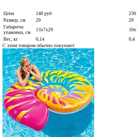
Цена
140 руб
230
Размер, см
29
29
Габариты
13х7х29
10х
упаковки, см
Вес, кг
0,14
0,4
С этим товаром обычно покупают