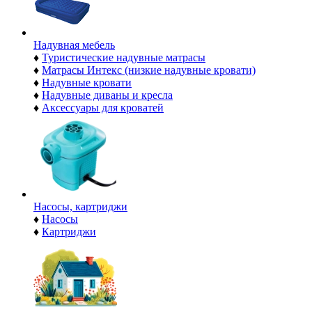
Надувная мебель
♦
Туристические надувные матрасы
♦
Матрасы Интекс (низкие надувные кровати)
♦
Надувные кровати
♦
Надувные диваны и кресла
♦
Аксессуары для кроватей
Насосы, картриджи
♦
Насосы
♦
Картриджи