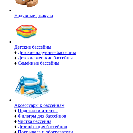
Надувные джакузи
Детские бассейны
♦
Детские надувные бассейны
♦
Детские жесткие бассейны
♦
Семейные бассейны
Аксессуары к бассейнам
♦
Подстилки и тенты
♦
Фильтры для бассейнов
♦
Чистка бассейна
♦
Дезинфекция бассейнов
♦
Покрывала и обогреватели