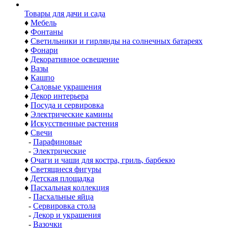
Товары для дачи и сада
♦
Мебель
♦
Фонтаны
♦
Светильники и гирлянды на солнечных батареях
♦
Фонари
♦
Декоративное освещение
♦
Вазы
♦
Кашпо
♦
Садовые украшения
♦
Декор интерьера
♦
Посуда и сервировка
♦
Электрические камины
♦
Искусственные растения
♦
Свечи
-
Парафиновые
-
Электрические
♦
Очаги и чаши для костра, гриль, барбекю
♦
Светящиеся фигуры
♦
Детская площадка
♦
Пасхальная коллекция
-
Пасхальные яйца
-
Сервировка стола
-
Декор и украшения
-
Вазочки