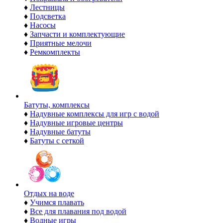
♦
Лестницы
♦
Подсветка
♦
Насосы
♦
Запчасти и комплектующие
♦
Приятные мелочи
♦
Ремкомплекты
Батуты, комплексы
♦
Надувные комплексы для игр с водой
♦
Надувные игровые центры
♦
Надувные батуты
♦
Батуты с сеткой
Отдых на воде
♦
Учимся плавать
♦
Все для плавания под водой
♦
Водные игры