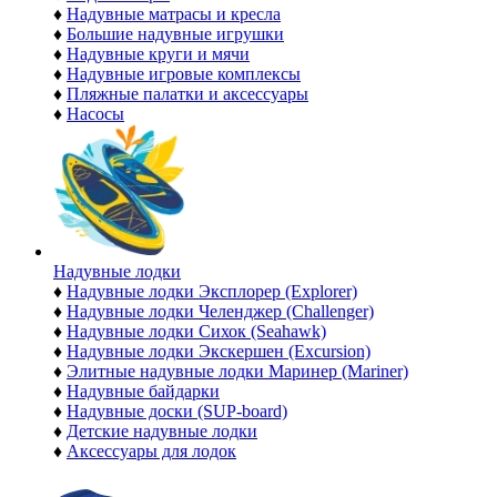
♦
Надувные матрасы и кресла
♦
Большие надувные игрушки
♦
Надувные круги и мячи
♦
Надувные игровые комплексы
♦
Пляжные палатки и аксессуары
♦
Насосы
Надувные лодки
♦
Надувные лодки Эксплорер (Explorer)
♦
Надувные лодки Челенджер (Challenger)
♦
Надувные лодки Сихок (Seahawk)
♦
Надувные лодки Экскершен (Excursion)
♦
Элитные надувные лодки Маринер (Mariner)
♦
Надувные байдарки
♦
Надувные доски (SUP-board)
♦
Детские надувные лодки
♦
Аксессуары для лодок