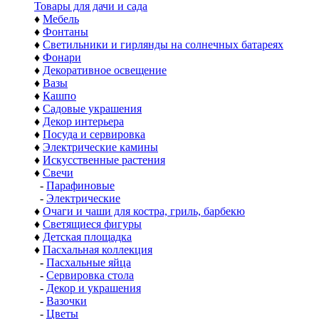
Товары для дачи и сада
♦
Мебель
♦
Фонтаны
♦
Светильники и гирлянды на солнечных батареях
♦
Фонари
♦
Декоративное освещение
♦
Вазы
♦
Кашпо
♦
Садовые украшения
♦
Декор интерьера
♦
Посуда и сервировка
♦
Электрические камины
♦
Искусственные растения
♦
Свечи
-
Парафиновые
-
Электрические
♦
Очаги и чаши для костра, гриль, барбекю
♦
Светящиеся фигуры
♦
Детская площадка
♦
Пасхальная коллекция
-
Пасхальные яйца
-
Сервировка стола
-
Декор и украшения
-
Вазочки
-
Цветы