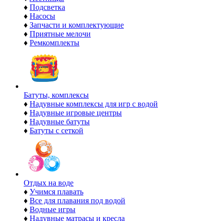
♦
Подсветка
♦
Насосы
♦
Запчасти и комплектующие
♦
Приятные мелочи
♦
Ремкомплекты
Батуты, комплексы
♦
Надувные комплексы для игр с водой
♦
Надувные игровые центры
♦
Надувные батуты
♦
Батуты с сеткой
Отдых на воде
♦
Учимся плавать
♦
Все для плавания под водой
♦
Водные игры
♦
Надувные матрасы и кресла