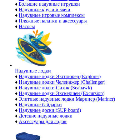
♦
Большие надувные игрушки
♦
Надувные круги и мячи
♦
Надувные игровые комплексы
♦
Пляжные палатки и аксессуары
♦
Насосы
Надувные лодки
♦
Надувные лодки Эксплорер (Explorer)
♦
Надувные лодки Челенджер (Challenger)
♦
Надувные лодки Сихок (Seahawk)
♦
Надувные лодки Экскершен (Excursion)
♦
Элитные надувные лодки Маринер (Mariner)
♦
Надувные байдарки
♦
Надувные доски (SUP-board)
♦
Детские надувные лодки
♦
Аксессуары для лодок