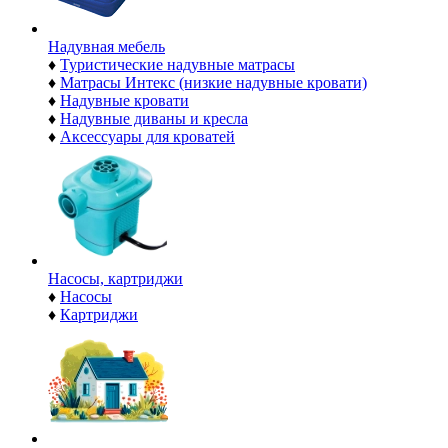
Надувная мебель
♦
Туристические надувные матрасы
♦
Матрасы Интекс (низкие надувные кровати)
♦
Надувные кровати
♦
Надувные диваны и кресла
♦
Аксессуары для кроватей
Насосы, картриджи
♦
Насосы
♦
Картриджи