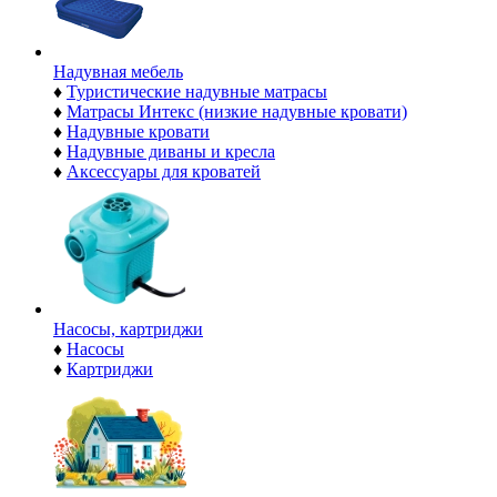
Надувная мебель
♦
Туристические надувные матрасы
♦
Матрасы Интекс (низкие надувные кровати)
♦
Надувные кровати
♦
Надувные диваны и кресла
♦
Аксессуары для кроватей
Насосы, картриджи
♦
Насосы
♦
Картриджи