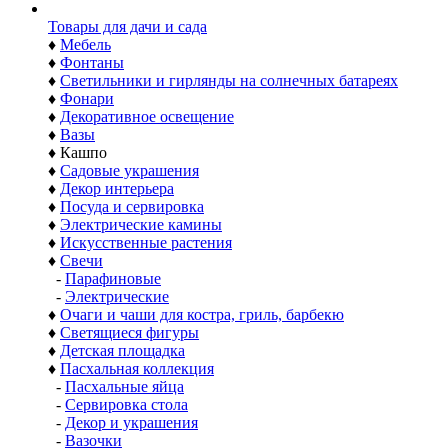
Товары для дачи и сада
♦
Мебель
♦
Фонтаны
♦
Светильники и гирлянды на солнечных батареях
♦
Фонари
♦
Декоративное освещение
♦
Вазы
♦
Кашпо
♦
Садовые украшения
♦
Декор интерьера
♦
Посуда и сервировка
♦
Электрические камины
♦
Искусственные растения
♦
Свечи
-
Парафиновые
-
Электрические
♦
Очаги и чаши для костра, гриль, барбекю
♦
Светящиеся фигуры
♦
Детская площадка
♦
Пасхальная коллекция
-
Пасхальные яйца
-
Сервировка стола
-
Декор и украшения
-
Вазочки