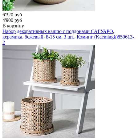
6'320 руб
4'900 руб
В корзину
Набор декоративных кашпо с поддонами САГУАРО,
керамика, бежевый, 8-15 см, 3 шт., Кэминг (Kaemingk)
850613-
2