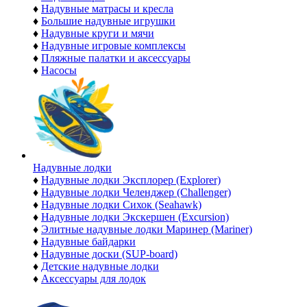
♦
Надувные матрасы и кресла
♦
Большие надувные игрушки
♦
Надувные круги и мячи
♦
Надувные игровые комплексы
♦
Пляжные палатки и аксессуары
♦
Насосы
Надувные лодки
♦
Надувные лодки Эксплорер (Explorer)
♦
Надувные лодки Челенджер (Challenger)
♦
Надувные лодки Сихок (Seahawk)
♦
Надувные лодки Экскершен (Excursion)
♦
Элитные надувные лодки Маринер (Mariner)
♦
Надувные байдарки
♦
Надувные доски (SUP-board)
♦
Детские надувные лодки
♦
Аксессуары для лодок