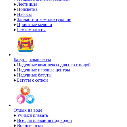
♦
Лестницы
♦
Подсветка
♦
Насосы
♦
Запчасти и комплектующие
♦
Приятные мелочи
♦
Ремкомплекты
Батуты, комплексы
♦
Надувные комплексы для игр с водой
♦
Надувные игровые центры
♦
Надувные батуты
♦
Батуты с сеткой
Отдых на воде
♦
Учимся плавать
♦
Все для плавания под водой
♦
Водные игры