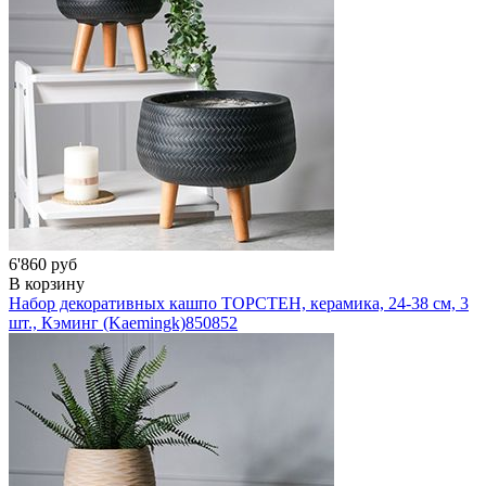
6'860 руб
В корзину
Набор декоративных кашпо ТОРСТЕН, керамика, 24-38 см, 3
шт., Кэминг (Kaemingk)
850852