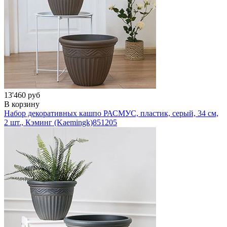
13'460 руб
В корзину
Набор декоративных кашпо РАСМУС, пластик, серый, 34 см,
2 шт., Кэминг (Kaemingk)
851205