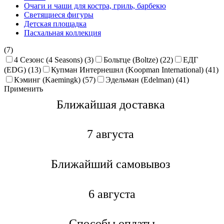
Очаги и чаши для костра, гриль, барбекю
Светящиеся фигуры
Детская площадка
Пасхальная коллекция
(7)
4 Сезонс (4 Seasons) (3)
Больтце (Boltze) (22)
ЕДГ
(EDG) (13)
Купман Интернешнл (Koopman International) (41)
Кэминг (Kaemingk) (57)
Эдельман (Edelman) (41)
Применить
Ближайшая доставкa
7 августа
Ближайший самовывоз
6 августа
Способы оплаты