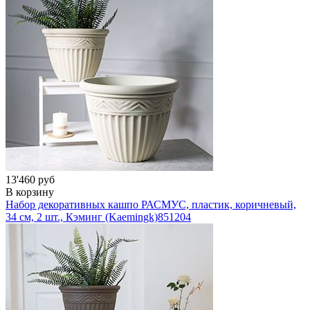
13'460 руб
В корзину
Набор декоративных кашпо РАСМУС, пластик, коричневый,
34 см, 2 шт., Кэминг (Kaemingk)
851204