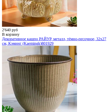
2'640 руб
В корзину
Декоративное кашпо РАЙУР, металл, тёмно-песочное, 32х27
см, Кэминг (Kaemingk)
801929