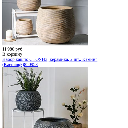
11'980 руб
В корзину
Набор кашпо СТОУНЗ, керамика, 2 шт., Кэминг
(Kaemingk)
850953