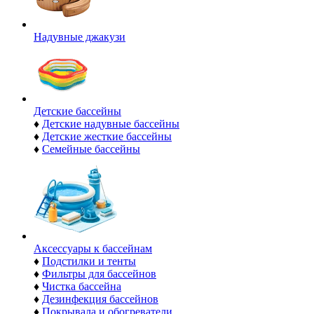
Надувные джакузи
Детские бассейны
♦
Детские надувные бассейны
♦
Детские жесткие бассейны
♦
Семейные бассейны
Аксессуары к бассейнам
♦
Подстилки и тенты
♦
Фильтры для бассейнов
♦
Чистка бассейна
♦
Дезинфекция бассейнов
♦
Покрывала и обогреватели