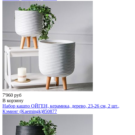
7'960 руб
В корзину
Набор кашпо ОЙГЕН, керамика, дерево, 23-26 см, 2 шт.,
Кэминг (Kaemingk)
850877