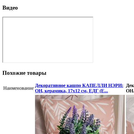
Видео
Похожие товары
Декоративное кашпо КАПЕЛЛИ НЭРИ:
Де
Наименование
ОН, керамика, 17х12 см, ЕДГ (E...
ОНА