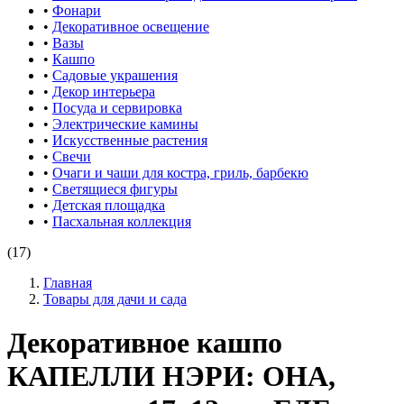
•
Фонари
•
Декоративное освещение
•
Вазы
•
Кашпо
•
Садовые украшения
•
Декор интерьера
•
Посуда и сервировка
•
Электрические камины
•
Искусственные растения
•
Свечи
•
Очаги и чаши для костра, гриль, барбекю
•
Светящиеся фигуры
•
Детская площадка
•
Пасхальная коллекция
(17)
Главная
Товары для дачи и сада
Декоративное кашпо
КАПЕЛЛИ НЭРИ: ОНА,