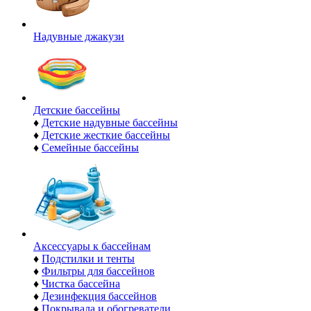
Надувные джакузи
Детские бассейны
♦
Детские надувные бассейны
♦
Детские жесткие бассейны
♦
Семейные бассейны
Аксессуары к бассейнам
♦
Подстилки и тенты
♦
Фильтры для бассейнов
♦
Чистка бассейна
♦
Дезинфекция бассейнов
♦
Покрывала и обогреватели