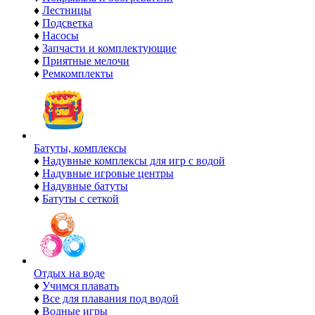
♦
Лестницы
♦
Подсветка
♦
Насосы
♦
Запчасти и комплектующие
♦
Приятные мелочи
♦
Ремкомплекты
Батуты, комплексы
♦
Надувные комплексы для игр с водой
♦
Надувные игровые центры
♦
Надувные батуты
♦
Батуты с сеткой
Отдых на воде
♦
Учимся плавать
♦
Все для плавания под водой
♦
Водные игры