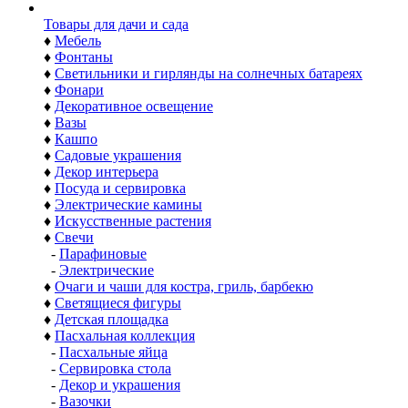
Товары для дачи и сада
♦
Мебель
♦
Фонтаны
♦
Светильники и гирлянды на солнечных батареях
♦
Фонари
♦
Декоративное освещение
♦
Вазы
♦
Кашпо
♦
Садовые украшения
♦
Декор интерьера
♦
Посуда и сервировка
♦
Электрические камины
♦
Искусственные растения
♦
Свечи
-
Парафиновые
-
Электрические
♦
Очаги и чаши для костра, гриль, барбекю
♦
Светящиеся фигуры
♦
Детская площадка
♦
Пасхальная коллекция
-
Пасхальные яйца
-
Сервировка стола
-
Декор и украшения
-
Вазочки