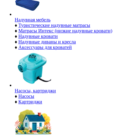
Надувная мебель
♦
Туристические надувные матрасы
♦
Матрасы Интекс (низкие надувные кровати)
♦
Надувные кровати
♦
Надувные диваны и кресла
♦
Аксессуары для кроватей
Насосы, картриджи
♦
Насосы
♦
Картриджи