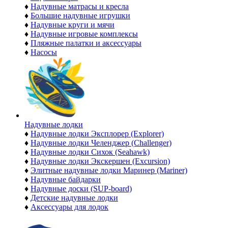
♦
Надувные матрасы и кресла
♦
Большие надувные игрушки
♦
Надувные круги и мячи
♦
Надувные игровые комплексы
♦
Пляжные палатки и аксессуары
♦
Насосы
Надувные лодки
♦
Надувные лодки Эксплорер (Explorer)
♦
Надувные лодки Челенджер (Challenger)
♦
Надувные лодки Сихок (Seahawk)
♦
Надувные лодки Экскершен (Excursion)
♦
Элитные надувные лодки Маринер (Mariner)
♦
Надувные байдарки
♦
Надувные доски (SUP-board)
♦
Детские надувные лодки
♦
Аксессуары для лодок