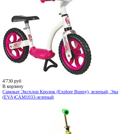
4'730 руб
В корзину
Самокат Эксплор Кролик (Explore Bunny), зеленый, Эва
(EVA)
САМ1033-зеленый