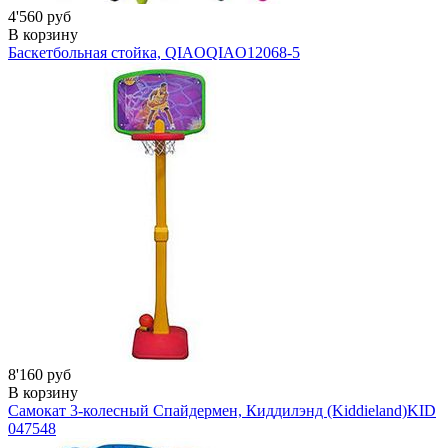
4'560 руб
В корзину
Баскетбольная стойка, QIAOQIAO
12068-5
8'160 руб
В корзину
Самокат 3-колесный Спайдермен, Киддилэнд (Kiddieland)
KID
047548