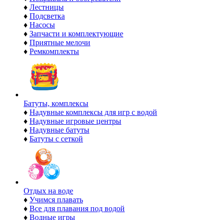
♦
Лестницы
♦
Подсветка
♦
Насосы
♦
Запчасти и комплектующие
♦
Приятные мелочи
♦
Ремкомплекты
Батуты, комплексы
♦
Надувные комплексы для игр с водой
♦
Надувные игровые центры
♦
Надувные батуты
♦
Батуты с сеткой
Отдых на воде
♦
Учимся плавать
♦
Все для плавания под водой
♦
Водные игры