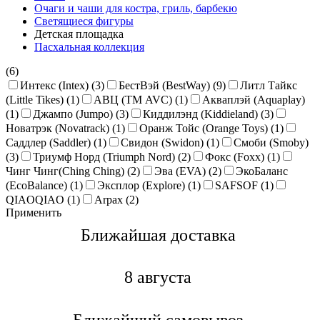
Очаги и чаши для костра, гриль, барбекю
Светящиеся фигуры
Детская площадка
Пасхальная коллекция
(6)
Интекс (Intex) (3)
БестВэй (BestWay) (9)
Литл Тайкс
(Little Tikes) (1)
АВЦ (ТМ AVC) (1)
Акваплэй (Aquaplay)
(1)
Джампо (Jumpo) (3)
Киддилэнд (Kiddieland) (3)
Новатрэк (Novatrack) (1)
Оранж Тойс (Orange Toys) (1)
Саддлер (Saddler) (1)
Свидон (Swidon) (1)
Смоби (Smoby)
(3)
Триумф Норд (Triumph Nord) (2)
Фокс (Foxx) (1)
Чинг Чинг(Ching Ching) (2)
Эва (EVA) (2)
ЭкоБаланс
(EcoBalance) (1)
Эксплор (Explore) (1)
SAFSOF (1)
QIAOQIAO (1)
Arpax (2)
Применить
Ближайшая доставкa
8 августа
Ближайший самовывоз