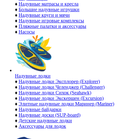
♦
Надувные матрасы и кресла
♦
Большие надувные игрушки
♦
Надувные круги и мячи
♦
Надувные игровые комплексы
♦
Пляжные палатки и аксессуары
♦
Насосы
Надувные лодки
♦
Надувные лодки Эксплорер (Explorer)
♦
Надувные лодки Челенджер (Challenger)
♦
Надувные лодки Сихок (Seahawk)
♦
Надувные лодки Экскершен (Excursion)
♦
Элитные надувные лодки Маринер (Mariner)
♦
Надувные байдарки
♦
Надувные доски (SUP-board)
♦
Детские надувные лодки
♦
Аксессуары для лодок