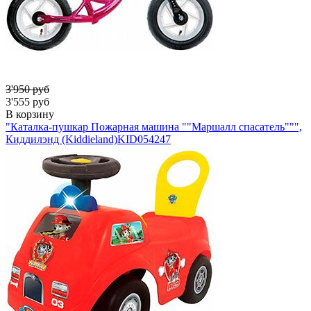
3'950 руб
3'555 руб
В корзину
"Каталка-пушкар Пожарная машина ""Маршалл спасатель""",
Киддилэнд (Kiddieland)
KID054247