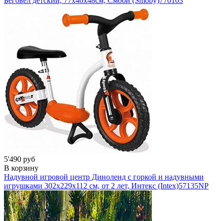
Беговел детский, 77х40х48см, Смоби (Smoby)
770103
5'490 руб
В корзину
Надувной игровой центр Диноленд с горкой и надувными
игрушками 302х229х112 см, от 2 лет, Интекс (Intex)
57135NP