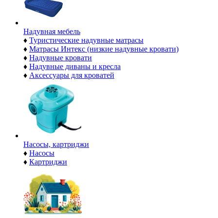
Надувная мебель
♦
Туристические надувные матрасы
♦
Матрасы Интекс (низкие надувные кровати)
♦
Надувные кровати
♦
Надувные диваны и кресла
♦
Аксессуары для кроватей
Насосы, картриджи
♦
Насосы
♦
Картриджи