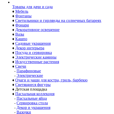
Товары для дачи и сада
♦
Мебель
♦
Фонтаны
♦
Светильники и гирлянды на солнечных батареях
♦
Фонари
♦
Декоративное освещение
♦
Вазы
♦
Кашпо
♦
Садовые украшения
♦
Декор интерьера
♦
Посуда и сервировка
♦
Электрические камины
♦
Искусственные растения
♦
Свечи
-
Парафиновые
-
Электрические
♦
Очаги и чаши для костра, гриль, барбекю
♦
Светящиеся фигуры
♦
Детская площадка
♦
Пасхальная коллекция
-
Пасхальные яйца
-
Сервировка стола
-
Декор и украшения
-
Вазочки