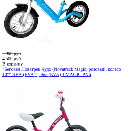
5'990 руб
4'500 руб
В корзину
"Беговел Новатрек Чудо (Novatrack Magic) розовый, колесо
10"" ЭВА (EVA)", Эва (EVA)
10MAGIC.PN6