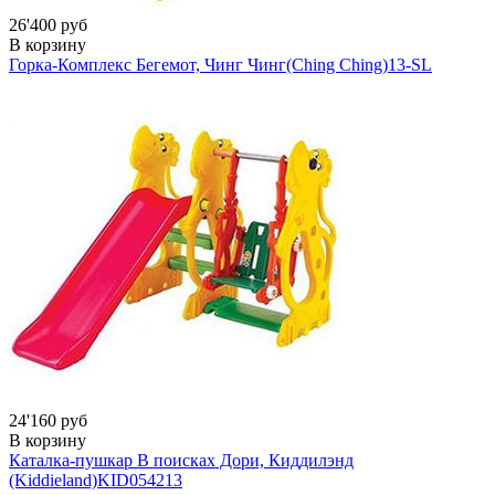
26'400 руб
В корзину
Горка-Комплекс Бегемот, Чинг Чинг(Ching Ching)
13-SL
24'160 руб
В корзину
Каталка-пушкар В поисках Дори, Киддилэнд
(Kiddieland)
KID054213