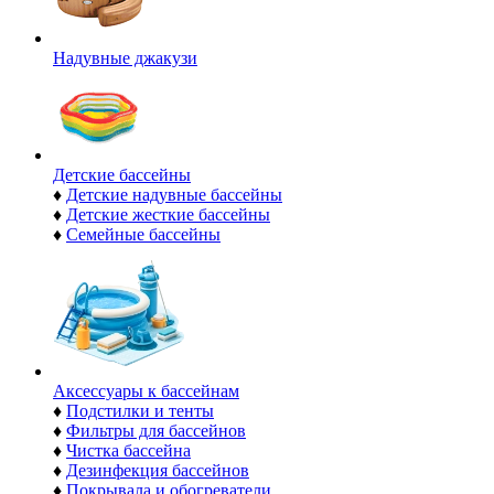
Надувные джакузи
Детские бассейны
♦
Детские надувные бассейны
♦
Детские жесткие бассейны
♦
Семейные бассейны
Аксессуары к бассейнам
♦
Подстилки и тенты
♦
Фильтры для бассейнов
♦
Чистка бассейна
♦
Дезинфекция бассейнов
♦
Покрывала и обогреватели