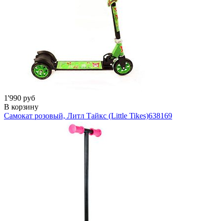
1'990 руб
В корзину
Самокат розовый, Литл Тайкс (Little Tikes)
638169