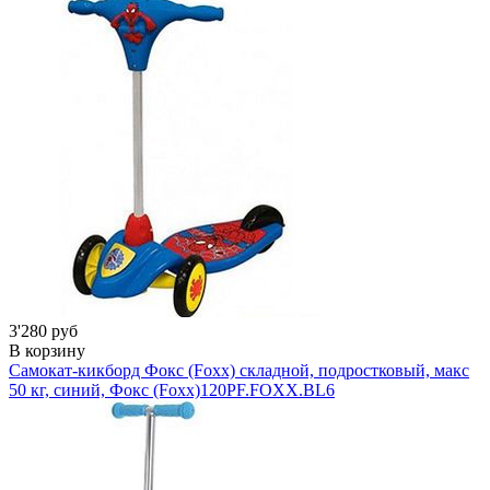
3'280 руб
В корзину
Самокат-кикборд Фокс (Foxx) складной, подростковый, макс
50 кг, синий, Фокс (Foxx)
120PF.FOXX.BL6