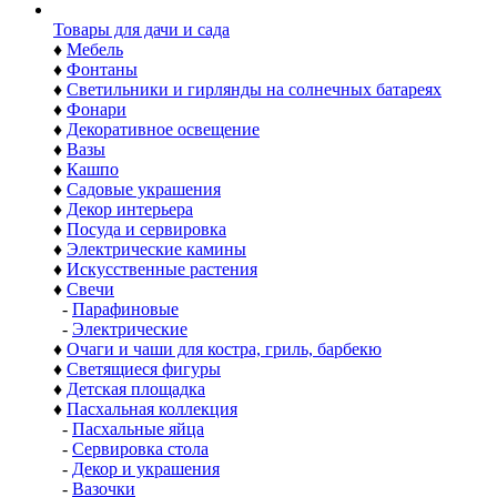
Товары для дачи и сада
♦
Мебель
♦
Фонтаны
♦
Светильники и гирлянды на солнечных батареях
♦
Фонари
♦
Декоративное освещение
♦
Вазы
♦
Кашпо
♦
Садовые украшения
♦
Декор интерьера
♦
Посуда и сервировка
♦
Электрические камины
♦
Искусственные растения
♦
Свечи
-
Парафиновые
-
Электрические
♦
Очаги и чаши для костра, гриль, барбекю
♦
Светящиеся фигуры
♦
Детская площадка
♦
Пасхальная коллекция
-
Пасхальные яйца
-
Сервировка стола
-
Декор и украшения
-
Вазочки