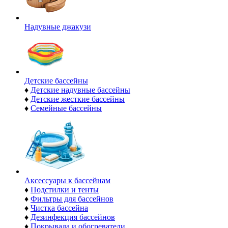
Надувные джакузи
Детские бассейны
♦
Детские надувные бассейны
♦
Детские жесткие бассейны
♦
Семейные бассейны
Аксессуары к бассейнам
♦
Подстилки и тенты
♦
Фильтры для бассейнов
♦
Чистка бассейна
♦
Дезинфекция бассейнов
♦
Покрывала и обогреватели