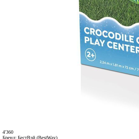
4'360
Бренд:
БестВэй (BestWay)