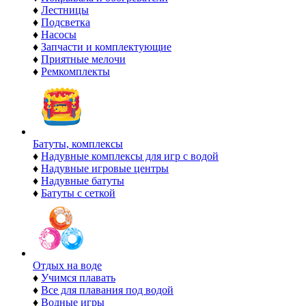
♦
Лестницы
♦
Подсветка
♦
Насосы
♦
Запчасти и комплектующие
♦
Приятные мелочи
♦
Ремкомплекты
Батуты, комплексы
♦
Надувные комплексы для игр с водой
♦
Надувные игровые центры
♦
Надувные батуты
♦
Батуты с сеткой
Отдых на воде
♦
Учимся плавать
♦
Все для плавания под водой
♦
Водные игры