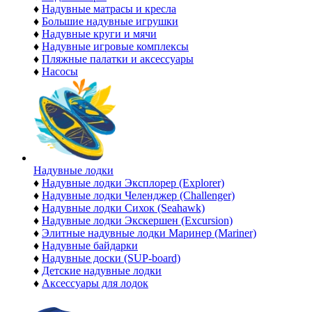
♦
Надувные матрасы и кресла
♦
Большие надувные игрушки
♦
Надувные круги и мячи
♦
Надувные игровые комплексы
♦
Пляжные палатки и аксессуары
♦
Насосы
Надувные лодки
♦
Надувные лодки Эксплорер (Explorer)
♦
Надувные лодки Челенджер (Challenger)
♦
Надувные лодки Сихок (Seahawk)
♦
Надувные лодки Экскершен (Excursion)
♦
Элитные надувные лодки Маринер (Mariner)
♦
Надувные байдарки
♦
Надувные доски (SUP-board)
♦
Детские надувные лодки
♦
Аксессуары для лодок