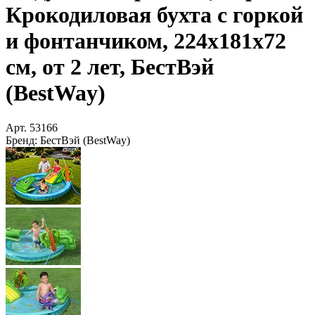
Крокодиловая бухта с горкой
и фонтанчиком, 224х181х72
см, от 2 лет, БестВэй
(BestWay)
Арт.
53166
Бренд:
БестВэй (BestWay)