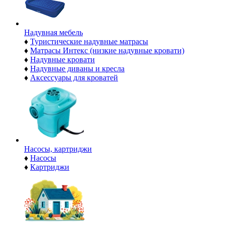
Надувная мебель
♦
Туристические надувные матрасы
♦
Матрасы Интекс (низкие надувные кровати)
♦
Надувные кровати
♦
Надувные диваны и кресла
♦
Аксессуары для кроватей
Насосы, картриджи
♦
Насосы
♦
Картриджи