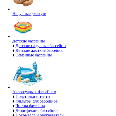
Надувные джакузи
Детские бассейны
♦
Детские надувные бассейны
♦
Детские жесткие бассейны
♦
Семейные бассейны
Аксессуары к бассейнам
♦
Подстилки и тенты
♦
Фильтры для бассейнов
♦
Чистка бассейна
♦
Дезинфекция бассейнов
♦
Покрывала и обогреватели