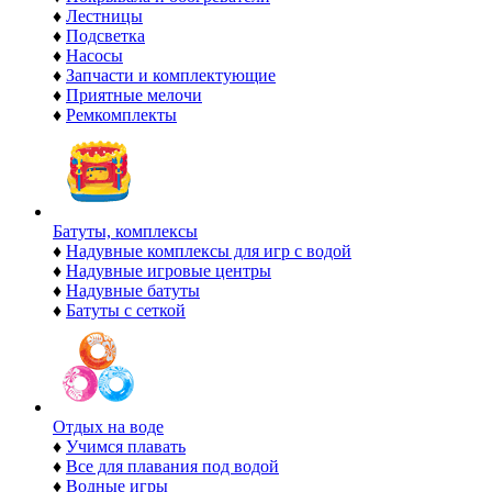
♦
Лестницы
♦
Подсветка
♦
Насосы
♦
Запчасти и комплектующие
♦
Приятные мелочи
♦
Ремкомплекты
Батуты, комплексы
♦
Надувные комплексы для игр с водой
♦
Надувные игровые центры
♦
Надувные батуты
♦
Батуты с сеткой
Отдых на воде
♦
Учимся плавать
♦
Все для плавания под водой
♦
Водные игры