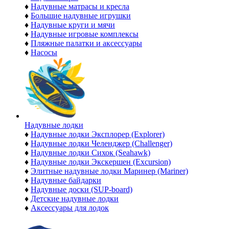
♦
Надувные матрасы и кресла
♦
Большие надувные игрушки
♦
Надувные круги и мячи
♦
Надувные игровые комплексы
♦
Пляжные палатки и аксессуары
♦
Насосы
Надувные лодки
♦
Надувные лодки Эксплорер (Explorer)
♦
Надувные лодки Челенджер (Challenger)
♦
Надувные лодки Сихок (Seahawk)
♦
Надувные лодки Экскершен (Excursion)
♦
Элитные надувные лодки Маринер (Mariner)
♦
Надувные байдарки
♦
Надувные доски (SUP-board)
♦
Детские надувные лодки
♦
Аксессуары для лодок