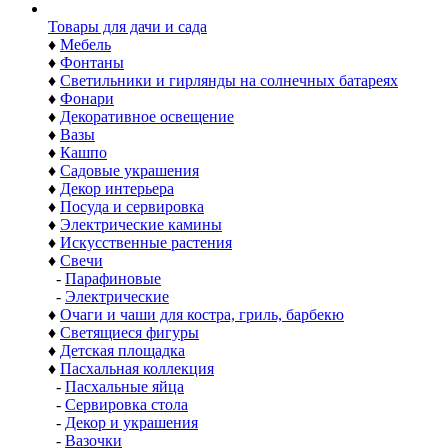
Товары для дачи и сада
♦
Мебель
♦
Фонтаны
♦
Светильники и гирлянды на солнечных батареях
♦
Фонари
♦
Декоративное освещение
♦
Вазы
♦
Кашпо
♦
Садовые украшения
♦
Декор интерьера
♦
Посуда и сервировка
♦
Электрические камины
♦
Искусственные растения
♦
Свечи
-
Парафиновые
-
Электрические
♦
Очаги и чаши для костра, гриль, барбекю
♦
Светящиеся фигуры
♦
Детская площадка
♦
Пасхальная коллекция
-
Пасхальные яйца
-
Сервировка стола
-
Декор и украшения
-
Вазочки