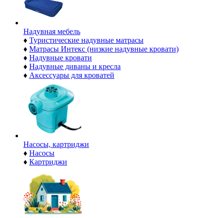
Надувная мебель
♦
Туристические надувные матрасы
♦
Матрасы Интекс (низкие надувные кровати)
♦
Надувные кровати
♦
Надувные диваны и кресла
♦
Аксессуары для кроватей
Насосы, картриджи
♦
Насосы
♦
Картриджи