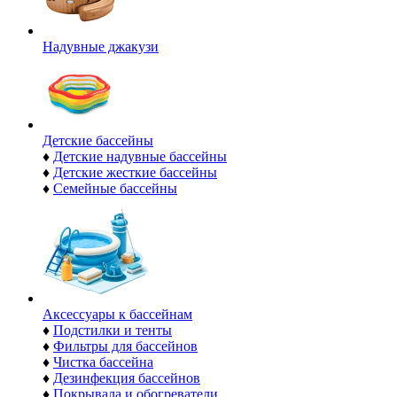
Надувные джакузи
Детские бассейны
♦
Детские надувные бассейны
♦
Детские жесткие бассейны
♦
Семейные бассейны
Аксессуары к бассейнам
♦
Подстилки и тенты
♦
Фильтры для бассейнов
♦
Чистка бассейна
♦
Дезинфекция бассейнов
♦
Покрывала и обогреватели