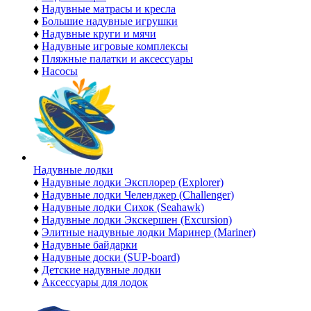
♦
Надувные матрасы и кресла
♦
Большие надувные игрушки
♦
Надувные круги и мячи
♦
Надувные игровые комплексы
♦
Пляжные палатки и аксессуары
♦
Насосы
Надувные лодки
♦
Надувные лодки Эксплорер (Explorer)
♦
Надувные лодки Челенджер (Challenger)
♦
Надувные лодки Сихок (Seahawk)
♦
Надувные лодки Экскершен (Excursion)
♦
Элитные надувные лодки Маринер (Mariner)
♦
Надувные байдарки
♦
Надувные доски (SUP-board)
♦
Детские надувные лодки
♦
Аксессуары для лодок