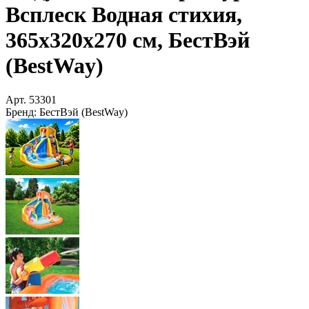
Всплеск Водная стихия,
365x320x270 см, БестВэй
(BestWay)
Арт.
53301
Бренд:
БестВэй (BestWay)