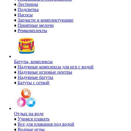
♦
Лестницы
♦
Подсветка
♦
Насосы
♦
Запчасти и комплектующие
♦
Приятные мелочи
♦
Ремкомплекты
Батуты, комплексы
♦
Надувные комплексы для игр с водой
♦
Надувные игровые центры
♦
Надувные батуты
♦
Батуты с сеткой
Отдых на воде
♦
Учимся плавать
♦
Все для плавания под водой
♦
Водные игры