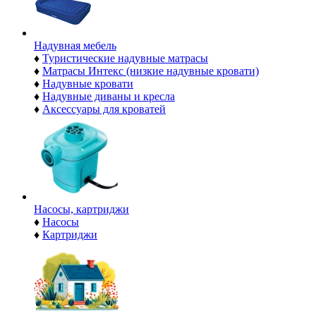
Надувная мебель
♦
Туристические надувные матрасы
♦
Матрасы Интекс (низкие надувные кровати)
♦
Надувные кровати
♦
Надувные диваны и кресла
♦
Аксессуары для кроватей
Насосы, картриджи
♦
Насосы
♦
Картриджи