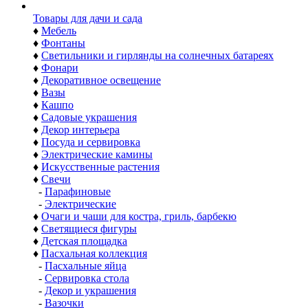
Товары для дачи и сада
♦
Мебель
♦
Фонтаны
♦
Светильники и гирлянды на солнечных батареях
♦
Фонари
♦
Декоративное освещение
♦
Вазы
♦
Кашпо
♦
Садовые украшения
♦
Декор интерьера
♦
Посуда и сервировка
♦
Электрические камины
♦
Искусственные растения
♦
Свечи
-
Парафиновые
-
Электрические
♦
Очаги и чаши для костра, гриль, барбекю
♦
Светящиеся фигуры
♦
Детская площадка
♦
Пасхальная коллекция
-
Пасхальные яйца
-
Сервировка стола
-
Декор и украшения
-
Вазочки