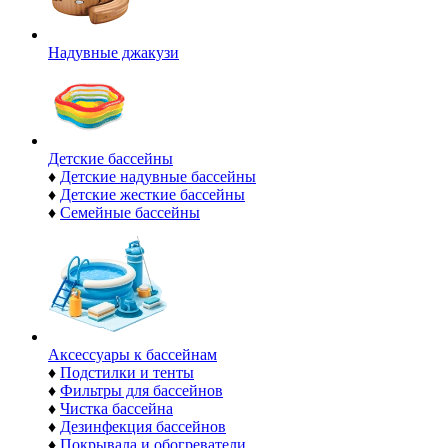
Надувные джакузи
Детские бассейны
♦
Детские надувные бассейны
♦
Детские жесткие бассейны
♦
Семейные бассейны
Аксессуары к бассейнам
♦
Подстилки и тенты
♦
Фильтры для бассейнов
♦
Чистка бассейна
♦
Дезинфекция бассейнов
♦
Покрывала и обогреватели