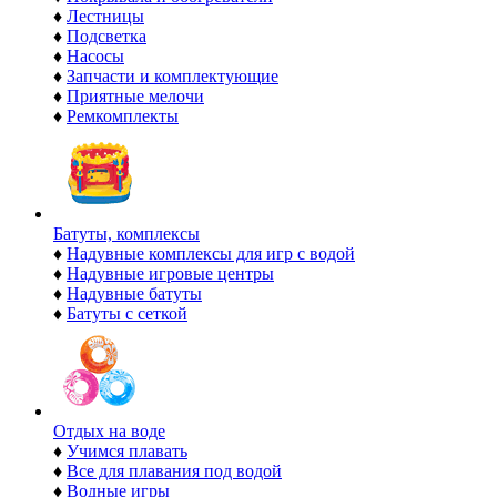
♦
Лестницы
♦
Подсветка
♦
Насосы
♦
Запчасти и комплектующие
♦
Приятные мелочи
♦
Ремкомплекты
Батуты, комплексы
♦
Надувные комплексы для игр с водой
♦
Надувные игровые центры
♦
Надувные батуты
♦
Батуты с сеткой
Отдых на воде
♦
Учимся плавать
♦
Все для плавания под водой
♦
Водные игры