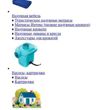
Надувная мебель
♦
Туристические надувные матрасы
♦
Матрасы Интекс (низкие надувные кровати)
♦
Надувные кровати
♦
Надувные диваны и кресла
♦
Аксессуары для кроватей
Насосы, картриджи
♦
Насосы
♦
Картриджи