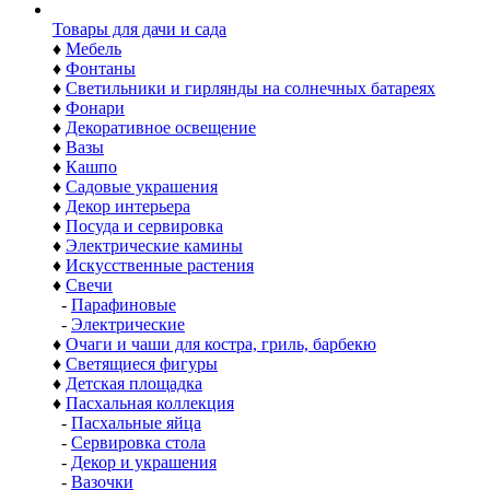
Товары для дачи и сада
♦
Мебель
♦
Фонтаны
♦
Светильники и гирлянды на солнечных батареях
♦
Фонари
♦
Декоративное освещение
♦
Вазы
♦
Кашпо
♦
Садовые украшения
♦
Декор интерьера
♦
Посуда и сервировка
♦
Электрические камины
♦
Искусственные растения
♦
Свечи
-
Парафиновые
-
Электрические
♦
Очаги и чаши для костра, гриль, барбекю
♦
Светящиеся фигуры
♦
Детская площадка
♦
Пасхальная коллекция
-
Пасхальные яйца
-
Сервировка стола
-
Декор и украшения
-
Вазочки