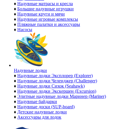
♦
Надувные матрасы и кресла
♦
Большие надувные игрушки
♦
Надувные круги и мячи
♦
Надувные игровые комплексы
♦
Пляжные палатки и аксессуары
♦
Насосы
Надувные лодки
♦
Надувные лодки Эксплорер (Explorer)
♦
Надувные лодки Челенджер (Challenger)
♦
Надувные лодки Сихок (Seahawk)
♦
Надувные лодки Экскершен (Excursion)
♦
Элитные надувные лодки Маринер (Mariner)
♦
Надувные байдарки
♦
Надувные доски (SUP-board)
♦
Детские надувные лодки
♦
Аксессуары для лодок