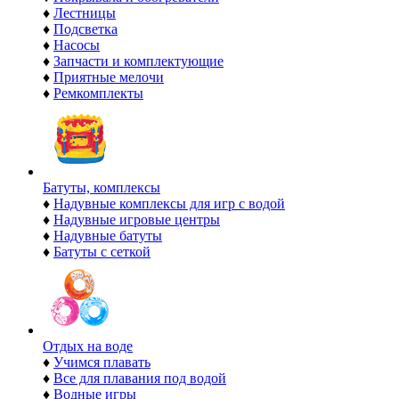
♦
Лестницы
♦
Подсветка
♦
Насосы
♦
Запчасти и комплектующие
♦
Приятные мелочи
♦
Ремкомплекты
Батуты, комплексы
♦
Надувные комплексы для игр с водой
♦
Надувные игровые центры
♦
Надувные батуты
♦
Батуты с сеткой
Отдых на воде
♦
Учимся плавать
♦
Все для плавания под водой
♦
Водные игры