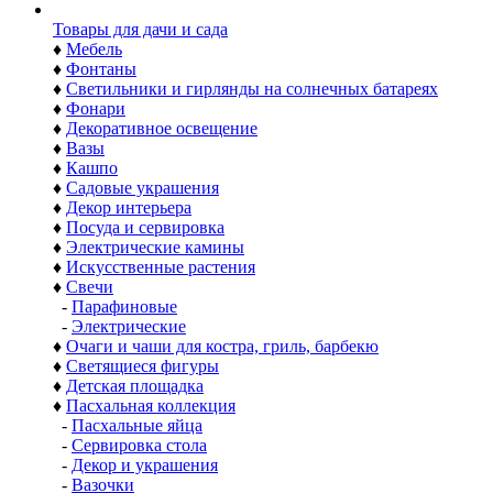
Товары для дачи и сада
♦
Мебель
♦
Фонтаны
♦
Светильники и гирлянды на солнечных батареях
♦
Фонари
♦
Декоративное освещение
♦
Вазы
♦
Кашпо
♦
Садовые украшения
♦
Декор интерьера
♦
Посуда и сервировка
♦
Электрические камины
♦
Искусственные растения
♦
Свечи
-
Парафиновые
-
Электрические
♦
Очаги и чаши для костра, гриль, барбекю
♦
Светящиеся фигуры
♦
Детская площадка
♦
Пасхальная коллекция
-
Пасхальные яйца
-
Сервировка стола
-
Декор и украшения
-
Вазочки