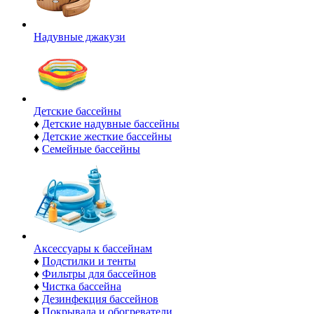
Надувные джакузи
Детские бассейны
♦
Детские надувные бассейны
♦
Детские жесткие бассейны
♦
Семейные бассейны
Аксессуары к бассейнам
♦
Подстилки и тенты
♦
Фильтры для бассейнов
♦
Чистка бассейна
♦
Дезинфекция бассейнов
♦
Покрывала и обогреватели