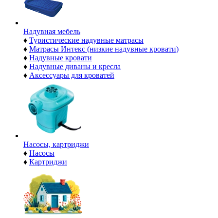
Надувная мебель
♦
Туристические надувные матрасы
♦
Матрасы Интекс (низкие надувные кровати)
♦
Надувные кровати
♦
Надувные диваны и кресла
♦
Аксессуары для кроватей
Насосы, картриджи
♦
Насосы
♦
Картриджи