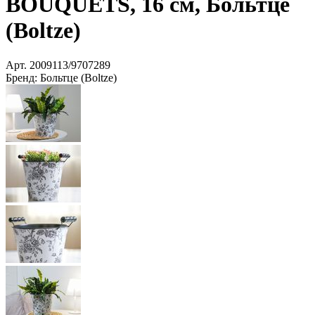
BOUQUETS, 16 см, Больтце
(Boltze)
Арт.
2009113/9707289
Бренд:
Больтце (Boltze)