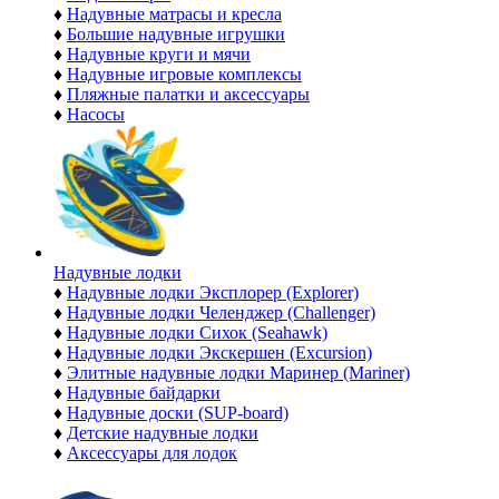
♦
Надувные матрасы и кресла
♦
Большие надувные игрушки
♦
Надувные круги и мячи
♦
Надувные игровые комплексы
♦
Пляжные палатки и аксессуары
♦
Насосы
Надувные лодки
♦
Надувные лодки Эксплорер (Explorer)
♦
Надувные лодки Челенджер (Challenger)
♦
Надувные лодки Сихок (Seahawk)
♦
Надувные лодки Экскершен (Excursion)
♦
Элитные надувные лодки Маринер (Mariner)
♦
Надувные байдарки
♦
Надувные доски (SUP-board)
♦
Детские надувные лодки
♦
Аксессуары для лодок