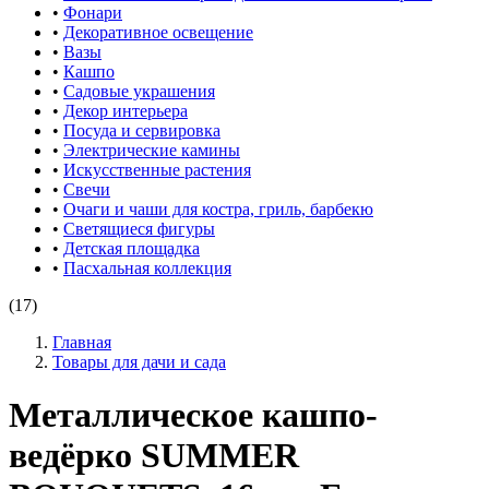
•
Фонари
•
Декоративное освещение
•
Вазы
•
Кашпо
•
Садовые украшения
•
Декор интерьера
•
Посуда и сервировка
•
Электрические камины
•
Искусственные растения
•
Свечи
•
Очаги и чаши для костра, гриль, барбекю
•
Светящиеся фигуры
•
Детская площадка
•
Пасхальная коллекция
(17)
Главная
Товары для дачи и сада
Металлическое кашпо-
ведёрко SUMMER