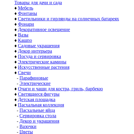
Товары для дачи и сада
♦
Мебель
♦
Фонтаны
♦
Светильники и гирлянды на солнечных батареях
♦
Фонари
♦
Декоративное освещение
♦
Вазы
♦
Кашпо
♦
Садовые украшения
♦
Декор интерьера
♦
Посуда и сервировка
♦
Электрические камины
♦
Искусственные растения
♦
Свечи
-
Парафиновые
-
Электрические
♦
Очаги и чаши для костра, гриль, барбекю
♦
Светящиеся фигуры
♦
Детская площадка
♦
Пасхальная коллекция
-
Пасхальные яйца
-
Сервировка стола
-
Декор и украшения
-
Вазочки
-
Цветы