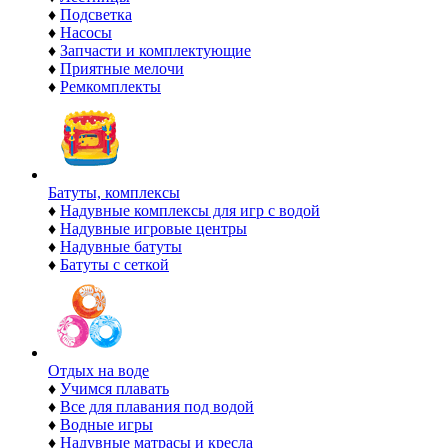
♦
Подсветка
♦
Насосы
♦
Запчасти и комплектующие
♦
Приятные мелочи
♦
Ремкомплекты
Батуты, комплексы
♦
Надувные комплексы для игр с водой
♦
Надувные игровые центры
♦
Надувные батуты
♦
Батуты с сеткой
Отдых на воде
♦
Учимся плавать
♦
Все для плавания под водой
♦
Водные игры
♦
Надувные матрасы и кресла