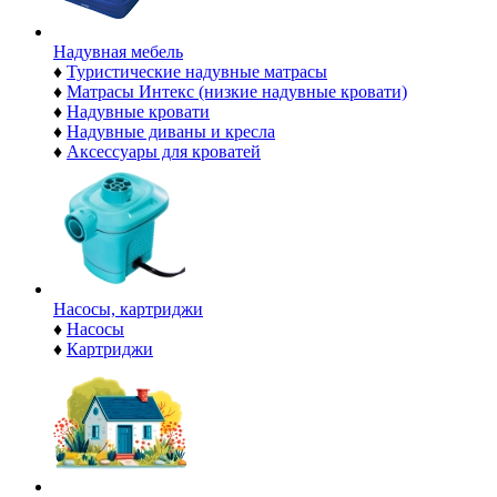
Надувная мебель
♦
Туристические надувные матрасы
♦
Матрасы Интекс (низкие надувные кровати)
♦
Надувные кровати
♦
Надувные диваны и кресла
♦
Аксессуары для кроватей
Насосы, картриджи
♦
Насосы
♦
Картриджи