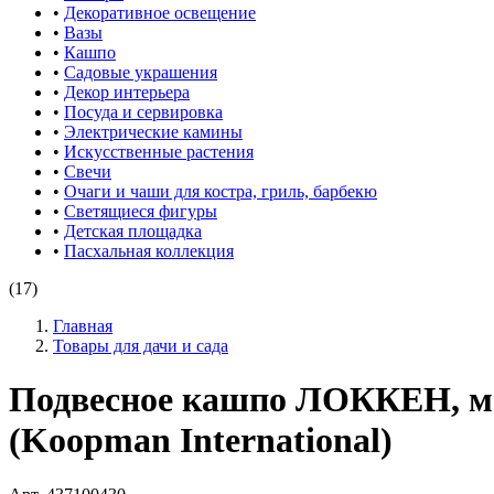
•
Декоративное освещение
•
Вазы
•
Кашпо
•
Садовые украшения
•
Декор интерьера
•
Посуда и сервировка
•
Электрические камины
•
Искусственные растения
•
Свечи
•
Очаги и чаши для костра, гриль, барбекю
•
Светящиеся фигуры
•
Детская площадка
•
Пасхальная коллекция
(17)
Главная
Товары для дачи и сада
Подвесное кашпо ЛОККЕН, ме
(Koopman International)