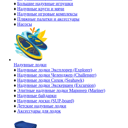
♦
Большие надувные игрушки
♦
Надувные круги и мячи
♦
Надувные игровые комплексы
♦
Пляжные палатки и аксессуары
♦
Насосы
Надувные лодки
♦
Надувные лодки Эксплорер (Explorer)
♦
Надувные лодки Челенджер (Challenger)
♦
Надувные лодки Сихок (Seahawk)
♦
Надувные лодки Экскершен (Excursion)
♦
Элитные надувные лодки Маринер (Mariner)
♦
Надувные байдарки
♦
Надувные доски (SUP-board)
♦
Детские надувные лодки
♦
Аксессуары для лодок