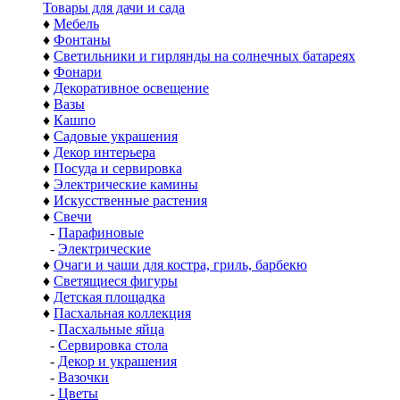
Товары для дачи и сада
♦
Мебель
♦
Фонтаны
♦
Светильники и гирлянды на солнечных батареях
♦
Фонари
♦
Декоративное освещение
♦
Вазы
♦
Кашпо
♦
Садовые украшения
♦
Декор интерьера
♦
Посуда и сервировка
♦
Электрические камины
♦
Искусственные растения
♦
Свечи
-
Парафиновые
-
Электрические
♦
Очаги и чаши для костра, гриль, барбекю
♦
Светящиеся фигуры
♦
Детская площадка
♦
Пасхальная коллекция
-
Пасхальные яйца
-
Сервировка стола
-
Декор и украшения
-
Вазочки
-
Цветы