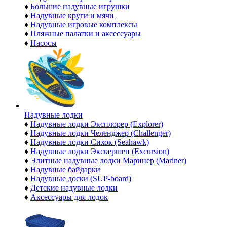
♦
Большие надувные игрушки
♦
Надувные круги и мячи
♦
Надувные игровые комплексы
♦
Пляжные палатки и аксессуары
♦
Насосы
Надувные лодки
♦
Надувные лодки Эксплорер (Explorer)
♦
Надувные лодки Челенджер (Challenger)
♦
Надувные лодки Сихок (Seahawk)
♦
Надувные лодки Экскершен (Excursion)
♦
Элитные надувные лодки Маринер (Mariner)
♦
Надувные байдарки
♦
Надувные доски (SUP-board)
♦
Детские надувные лодки
♦
Аксессуары для лодок