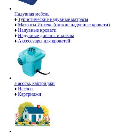
Надувная мебель
♦
Туристические надувные матрасы
♦
Матрасы Интекс (низкие надувные кровати)
♦
Надувные кровати
♦
Надувные диваны и кресла
♦
Аксессуары для кроватей
Насосы, картриджи
♦
Насосы
♦
Картриджи