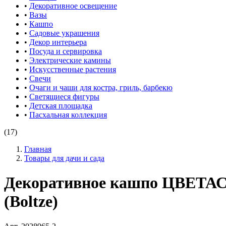
•
Декоративное освещение
•
Вазы
•
Кашпо
•
Садовые украшения
•
Декор интерьера
•
Посуда и сервировка
•
Электрические камины
•
Искусственные растения
•
Свечи
•
Очаги и чаши для костра, гриль, барбекю
•
Светящиеся фигуры
•
Детская площадка
•
Пасхальная коллекция
(17)
Главная
Товары для дачи и сада
Декоративное кашпо ЦВЕТАС
(Boltze)