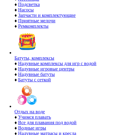
♦
Подсветка
♦
Насосы
♦
Запчасти и комплектующие
♦
Приятные мелочи
♦
Ремкомплекты
Батуты, комплексы
♦
Надувные комплексы для игр с водой
♦
Надувные игровые центры
♦
Надувные батуты
♦
Батуты с сеткой
Отдых на воде
♦
Учимся плавать
♦
Все для плавания под водой
♦
Водные игры
♦
Надувные матрасы и кресла