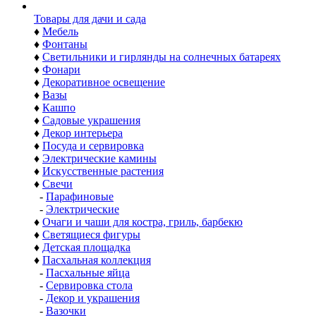
Товары для дачи и сада
♦
Мебель
♦
Фонтаны
♦
Светильники и гирлянды на солнечных батареях
♦
Фонари
♦
Декоративное освещение
♦
Вазы
♦
Кашпо
♦
Садовые украшения
♦
Декор интерьера
♦
Посуда и сервировка
♦
Электрические камины
♦
Искусственные растения
♦
Свечи
-
Парафиновые
-
Электрические
♦
Очаги и чаши для костра, гриль, барбекю
♦
Светящиеся фигуры
♦
Детская площадка
♦
Пасхальная коллекция
-
Пасхальные яйца
-
Сервировка стола
-
Декор и украшения
-
Вазочки