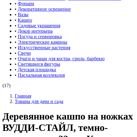
•
Фонари
•
Декоративное освещение
•
Вазы
•
Кашпо
•
Садовые украшения
•
Декор интерьера
•
Посуда и сервировка
•
Электрические камины
•
Искусственные растения
•
Свечи
•
Очаги и чаши для костра, гриль, барбекю
•
Светящиеся фигуры
•
Детская площадка
•
Пасхальная коллекция
(17)
Главная
Товары для дачи и сада
Деревянное кашпо на ножках
ВУДДИ-СТАЙЛ, темно-