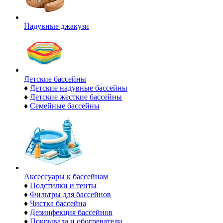
Надувные джакузи
Детские бассейны
♦
Детские надувные бассейны
♦
Детские жесткие бассейны
♦
Семейные бассейны
Аксессуары к бассейнам
♦
Подстилки и тенты
♦
Фильтры для бассейнов
♦
Чистка бассейна
♦
Дезинфекция бассейнов
♦
Покрывала и обогреватели