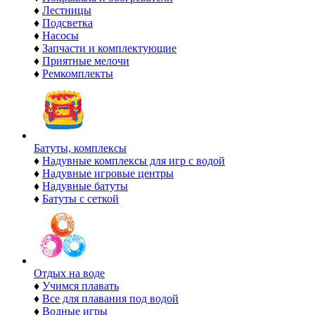
♦
Лестницы
♦
Подсветка
♦
Насосы
♦
Запчасти и комплектующие
♦
Приятные мелочи
♦
Ремкомплекты
Батуты, комплексы
♦
Надувные комплексы для игр с водой
♦
Надувные игровые центры
♦
Надувные батуты
♦
Батуты с сеткой
Отдых на воде
♦
Учимся плавать
♦
Все для плавания под водой
♦
Водные игры