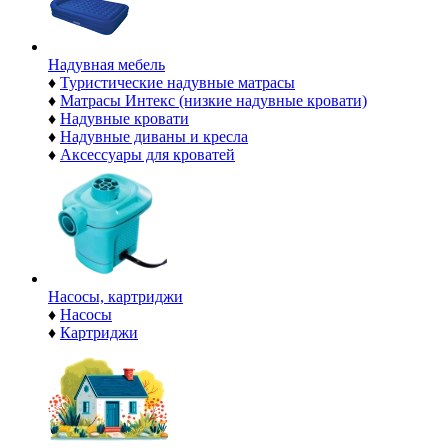
Надувная мебель
♦
Туристические надувные матрасы
♦
Матрасы Интекс (низкие надувные кровати)
♦
Надувные кровати
♦
Надувные диваны и кресла
♦
Аксессуары для кроватей
Насосы, картриджи
♦
Насосы
♦
Картриджи