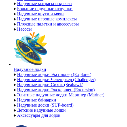
♦
Надувные матрасы и кресла
♦
Большие надувные игрушки
♦
Надувные круги и мячи
♦
Надувные игровые комплексы
♦
Пляжные палатки и аксессуары
♦
Насосы
Надувные лодки
♦
Надувные лодки Эксплорер (Explorer)
♦
Надувные лодки Челенджер (Challenger)
♦
Надувные лодки Сихок (Seahawk)
♦
Надувные лодки Экскершен (Excursion)
♦
Элитные надувные лодки Маринер (Mariner)
♦
Надувные байдарки
♦
Надувные доски (SUP-board)
♦
Детские надувные лодки
♦
Аксессуары для лодок