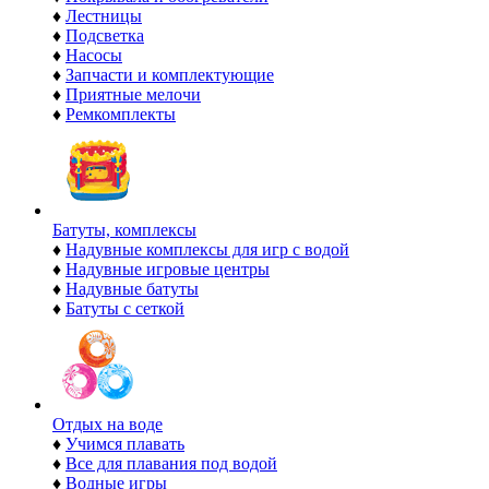
♦
Лестницы
♦
Подсветка
♦
Насосы
♦
Запчасти и комплектующие
♦
Приятные мелочи
♦
Ремкомплекты
Батуты, комплексы
♦
Надувные комплексы для игр с водой
♦
Надувные игровые центры
♦
Надувные батуты
♦
Батуты с сеткой
Отдых на воде
♦
Учимся плавать
♦
Все для плавания под водой
♦
Водные игры