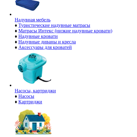
Надувная мебель
♦
Туристические надувные матрасы
♦
Матрасы Интекс (низкие надувные кровати)
♦
Надувные кровати
♦
Надувные диваны и кресла
♦
Аксессуары для кроватей
Насосы, картриджи
♦
Насосы
♦
Картриджи