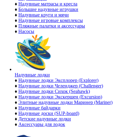
♦
Надувные матрасы и кресла
♦
Большие надувные игрушки
♦
Надувные круги и мячи
♦
Надувные игровые комплексы
♦
Пляжные палатки и аксессуары
♦
Насосы
Надувные лодки
♦
Надувные лодки Эксплорер (Explorer)
♦
Надувные лодки Челенджер (Challenger)
♦
Надувные лодки Сихок (Seahawk)
♦
Надувные лодки Экскершен (Excursion)
♦
Элитные надувные лодки Маринер (Mariner)
♦
Надувные байдарки
♦
Надувные доски (SUP-board)
♦
Детские надувные лодки
♦
Аксессуары для лодок