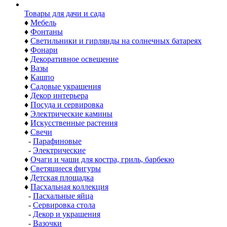
Товары для дачи и сада
♦
Мебель
♦
Фонтаны
♦
Светильники и гирлянды на солнечных батареях
♦
Фонари
♦
Декоративное освещение
♦
Вазы
♦
Кашпо
♦
Садовые украшения
♦
Декор интерьера
♦
Посуда и сервировка
♦
Электрические камины
♦
Искусственные растения
♦
Свечи
-
Парафиновые
-
Электрические
♦
Очаги и чаши для костра, гриль, барбекю
♦
Светящиеся фигуры
♦
Детская площадка
♦
Пасхальная коллекция
-
Пасхальные яйца
-
Сервировка стола
-
Декор и украшения
-
Вазочки