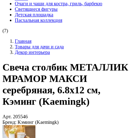
Очаги и чаши для костра, гриль, барбекю
Светящиеся фигуры
Детская площадка
Пасхальная коллекция
(7)
Главная
Товары для дачи и сада
Декор интерьера
Свеча столбик МЕТАЛЛИК
МРАМОР МАКСИ
серебряная, 6.8х12 см,
Кэминг (Kaemingk)
Арт.
205546
Бренд:
Кэминг (Kaemingk)