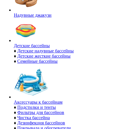
Надувные джакузи
Детские бассейны
♦
Детские надувные бассейны
♦
Детские жесткие бассейны
♦
Семейные бассейны
Аксессуары к бассейнам
♦
Подстилки и тенты
♦
Фильтры для бассейнов
♦
Чистка бассейна
♦
Дезинфекция бассейнов
♦
Покрывала и обогреватели