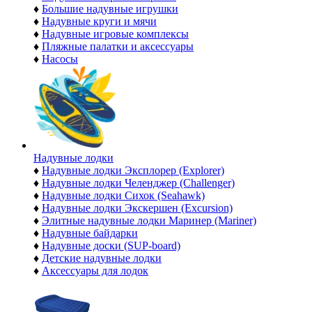
♦
Большие надувные игрушки
♦
Надувные круги и мячи
♦
Надувные игровые комплексы
♦
Пляжные палатки и аксессуары
♦
Насосы
Надувные лодки
♦
Надувные лодки Эксплорер (Explorer)
♦
Надувные лодки Челенджер (Challenger)
♦
Надувные лодки Сихок (Seahawk)
♦
Надувные лодки Экскершен (Excursion)
♦
Элитные надувные лодки Маринер (Mariner)
♦
Надувные байдарки
♦
Надувные доски (SUP-board)
♦
Детские надувные лодки
♦
Аксессуары для лодок