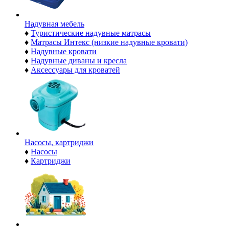
Надувная мебель
♦
Туристические надувные матрасы
♦
Матрасы Интекс (низкие надувные кровати)
♦
Надувные кровати
♦
Надувные диваны и кресла
♦
Аксессуары для кроватей
Насосы, картриджи
♦
Насосы
♦
Картриджи