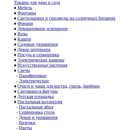
Товары для дачи и сада
♦
Мебель
♦
Фонтаны
♦
Светильники и гирлянды на солнечных батареях
♦
Фонари
♦
Декоративное освещение
♦
Вазы
♦
Кашпо
♦
Садовые украшения
♦
Декор интерьера
♦
Посуда и сервировка
♦
Электрические камины
♦
Искусственные растения
♦
Свечи
-
Парафиновые
-
Электрические
♦
Очаги и чаши для костра, гриль, барбекю
♦
Светящиеся фигуры
♦
Детская площадка
♦
Пасхальная коллекция
-
Пасхальные яйца
-
Сервировка стола
-
Декор и украшения
-
Вазочки
-
Цветы