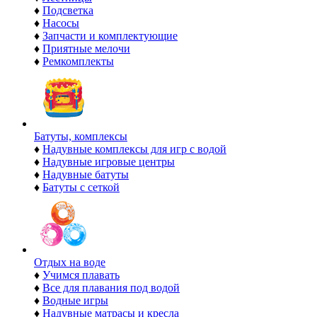
♦
Подсветка
♦
Насосы
♦
Запчасти и комплектующие
♦
Приятные мелочи
♦
Ремкомплекты
Батуты, комплексы
♦
Надувные комплексы для игр с водой
♦
Надувные игровые центры
♦
Надувные батуты
♦
Батуты с сеткой
Отдых на воде
♦
Учимся плавать
♦
Все для плавания под водой
♦
Водные игры
♦
Надувные матрасы и кресла