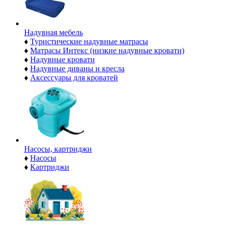
Надувная мебель
♦
Туристические надувные матрасы
♦
Матрасы Интекс (низкие надувные кровати)
♦
Надувные кровати
♦
Надувные диваны и кресла
♦
Аксессуары для кроватей
Насосы, картриджи
♦
Насосы
♦
Картриджи