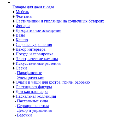
Товары для дачи и сада
♦
Мебель
♦
Фонтаны
♦
Светильники и гирлянды на солнечных батареях
♦
Фонари
♦
Декоративное освещение
♦
Вазы
♦
Кашпо
♦
Садовые украшения
♦
Декор интерьера
♦
Посуда и сервировка
♦
Электрические камины
♦
Искусственные растения
♦
Свечи
-
Парафиновые
-
Электрические
♦
Очаги и чаши для костра, гриль, барбекю
♦
Светящиеся фигуры
♦
Детская площадка
♦
Пасхальная коллекция
-
Пасхальные яйца
-
Сервировка стола
-
Декор и украшения
-
Вазочки