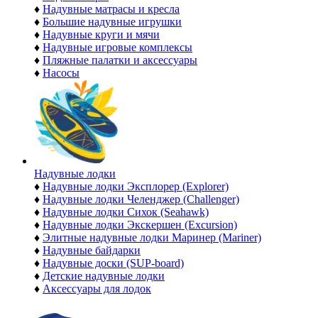
♦
Надувные матрасы и кресла
♦
Большие надувные игрушки
♦
Надувные круги и мячи
♦
Надувные игровые комплексы
♦
Пляжные палатки и аксессуары
♦
Насосы
Надувные лодки
♦
Надувные лодки Эксплорер (Explorer)
♦
Надувные лодки Челенджер (Challenger)
♦
Надувные лодки Сихок (Seahawk)
♦
Надувные лодки Экскершен (Excursion)
♦
Элитные надувные лодки Маринер (Mariner)
♦
Надувные байдарки
♦
Надувные доски (SUP-board)
♦
Детские надувные лодки
♦
Аксессуары для лодок