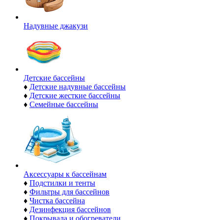
Надувные джакузи
Детские бассейны
♦
Детские надувные бассейны
♦
Детские жесткие бассейны
♦
Семейные бассейны
Аксессуары к бассейнам
♦
Подстилки и тенты
♦
Фильтры для бассейнов
♦
Чистка бассейна
♦
Дезинфекция бассейнов
♦
Покрывала и обогреватели