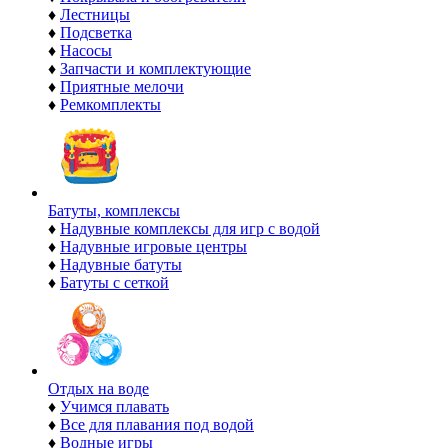
♦
Лестницы
♦
Подсветка
♦
Насосы
♦
Запчасти и комплектующие
♦
Приятные мелочи
♦
Ремкомплекты
Батуты, комплексы
♦
Надувные комплексы для игр с водой
♦
Надувные игровые центры
♦
Надувные батуты
♦
Батуты с сеткой
Отдых на воде
♦
Учимся плавать
♦
Все для плавания под водой
♦
Водные игры