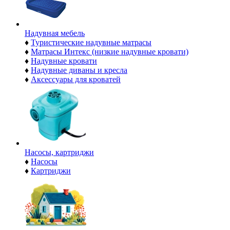
Надувная мебель
♦
Туристические надувные матрасы
♦
Матрасы Интекс (низкие надувные кровати)
♦
Надувные кровати
♦
Надувные диваны и кресла
♦
Аксессуары для кроватей
Насосы, картриджи
♦
Насосы
♦
Картриджи