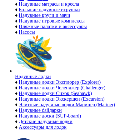
♦
Надувные матрасы и кресла
♦
Большие надувные игрушки
♦
Надувные круги и мячи
♦
Надувные игровые комплексы
♦
Пляжные палатки и аксессуары
♦
Насосы
Надувные лодки
♦
Надувные лодки Эксплорер (Explorer)
♦
Надувные лодки Челенджер (Challenger)
♦
Надувные лодки Сихок (Seahawk)
♦
Надувные лодки Экскершен (Excursion)
♦
Элитные надувные лодки Маринер (Mariner)
♦
Надувные байдарки
♦
Надувные доски (SUP-board)
♦
Детские надувные лодки
♦
Аксессуары для лодок