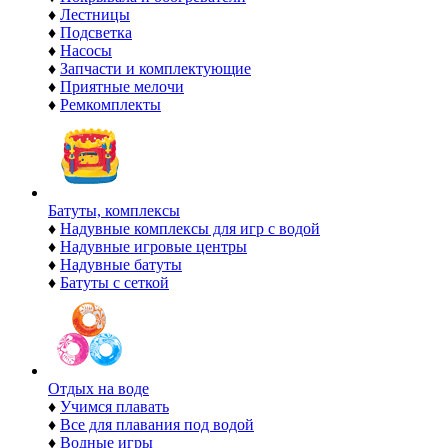
♦
Лестницы
♦
Подсветка
♦
Насосы
♦
Запчасти и комплектующие
♦
Приятные мелочи
♦
Ремкомплекты
Батуты, комплексы
♦
Надувные комплексы для игр с водой
♦
Надувные игровые центры
♦
Надувные батуты
♦
Батуты с сеткой
Отдых на воде
♦
Учимся плавать
♦
Все для плавания под водой
♦
Водные игры