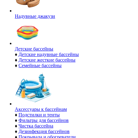
Надувные джакузи
Детские бассейны
♦
Детские надувные бассейны
♦
Детские жесткие бассейны
♦
Семейные бассейны
Аксессуары к бассейнам
♦
Подстилки и тенты
♦
Фильтры для бассейнов
♦
Чистка бассейна
♦
Дезинфекция бассейнов
♦
Покрывала и обогреватели