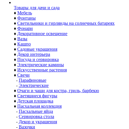
Товары для дачи и сада
♦
Мебель
♦
Фонтаны
♦
Светильники и гирлянды на солнечных батареях
♦
Фонари
♦
Декоративное освещение
♦
Вазы
♦
Кашпо
♦
Садовые украшения
♦
Декор интерьера
♦
Посуда и сервировка
♦
Электрические камины
♦
Искусственные растения
♦
Свечи
-
Парафиновые
-
Электрические
♦
Очаги и чаши для костра, гриль, барбекю
♦
Светящиеся фигуры
♦
Детская площадка
♦
Пасхальная коллекция
-
Пасхальные яйца
-
Сервировка стола
-
Декор и украшения
-
Вазочки