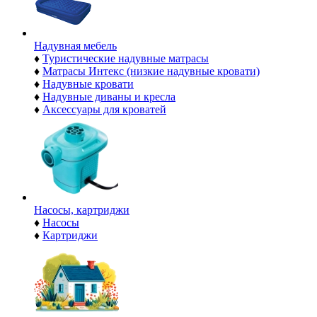
Надувная мебель
♦
Туристические надувные матрасы
♦
Матрасы Интекс (низкие надувные кровати)
♦
Надувные кровати
♦
Надувные диваны и кресла
♦
Аксессуары для кроватей
Насосы, картриджи
♦
Насосы
♦
Картриджи