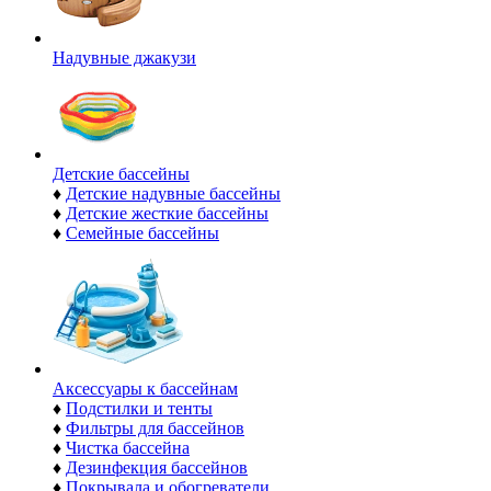
Надувные джакузи
Детские бассейны
♦
Детские надувные бассейны
♦
Детские жесткие бассейны
♦
Семейные бассейны
Аксессуары к бассейнам
♦
Подстилки и тенты
♦
Фильтры для бассейнов
♦
Чистка бассейна
♦
Дезинфекция бассейнов
♦
Покрывала и обогреватели