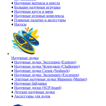
♦
Надувные матрасы и кресла
♦
Большие надувные игрушки
♦
Надувные круги и мячи
♦
Надувные игровые комплексы
♦
Пляжные палатки и аксессуары
♦
Насосы
Надувные лодки
♦
Надувные лодки Эксплорер (Explorer)
♦
Надувные лодки Челенджер (Challenger)
♦
Надувные лодки Сихок (Seahawk)
♦
Надувные лодки Экскершен (Excursion)
♦
Элитные надувные лодки Маринер (Mariner)
♦
Надувные байдарки
♦
Надувные доски (SUP-board)
♦
Детские надувные лодки
♦
Аксессуары для лодок