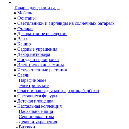
Товары для дачи и сада
♦
Мебель
♦
Фонтаны
♦
Светильники и гирлянды на солнечных батареях
♦
Фонари
♦
Декоративное освещение
♦
Вазы
♦
Кашпо
♦
Садовые украшения
♦
Декор интерьера
♦
Посуда и сервировка
♦
Электрические камины
♦
Искусственные растения
♦
Свечи
-
Парафиновые
-
Электрические
♦
Очаги и чаши для костра, гриль, барбекю
♦
Светящиеся фигуры
♦
Детская площадка
♦
Пасхальная коллекция
-
Пасхальные яйца
-
Сервировка стола
-
Декор и украшения
-
Вазочки