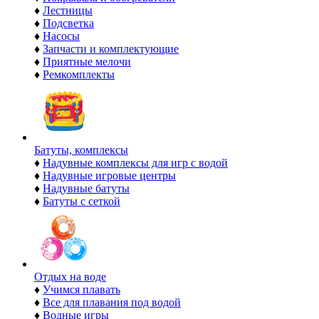
♦
Лестницы
♦
Подсветка
♦
Насосы
♦
Запчасти и комплектующие
♦
Приятные мелочи
♦
Ремкомплекты
Батуты, комплексы
♦
Надувные комплексы для игр с водой
♦
Надувные игровые центры
♦
Надувные батуты
♦
Батуты с сеткой
Отдых на воде
♦
Учимся плавать
♦
Все для плавания под водой
♦
Водные игры