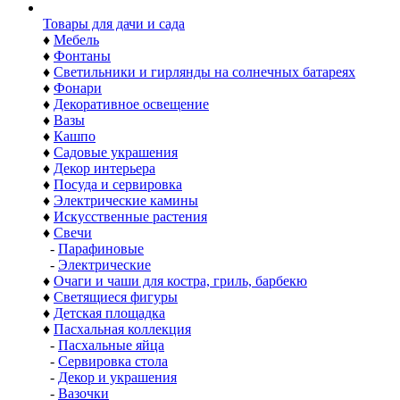
Товары для дачи и сада
♦
Мебель
♦
Фонтаны
♦
Светильники и гирлянды на солнечных батареях
♦
Фонари
♦
Декоративное освещение
♦
Вазы
♦
Кашпо
♦
Садовые украшения
♦
Декор интерьера
♦
Посуда и сервировка
♦
Электрические камины
♦
Искусственные растения
♦
Свечи
-
Парафиновые
-
Электрические
♦
Очаги и чаши для костра, гриль, барбекю
♦
Светящиеся фигуры
♦
Детская площадка
♦
Пасхальная коллекция
-
Пасхальные яйца
-
Сервировка стола
-
Декор и украшения
-
Вазочки