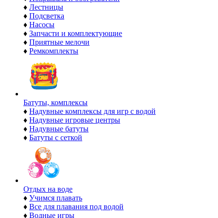
♦
Лестницы
♦
Подсветка
♦
Насосы
♦
Запчасти и комплектующие
♦
Приятные мелочи
♦
Ремкомплекты
Батуты, комплексы
♦
Надувные комплексы для игр с водой
♦
Надувные игровые центры
♦
Надувные батуты
♦
Батуты с сеткой
Отдых на воде
♦
Учимся плавать
♦
Все для плавания под водой
♦
Водные игры