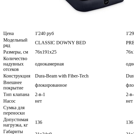
Цена
1'240 руб
1'2
Модельный
CLASSIC DOWNY BED
PR
ряд
Размеры, см
76х191х25
76х
Количество
надувных
однокамерная
одн
отсеков
Конструкция
Dura-Beam with Fiber-Tech
Dur
Внешнее
флокированное
фло
покрытие
Тип клапана
2-в-1
2-в
Насос
нет
нет
Сумка для
переноски
Допустимая
136
136
нагрузка, кг
Габариты