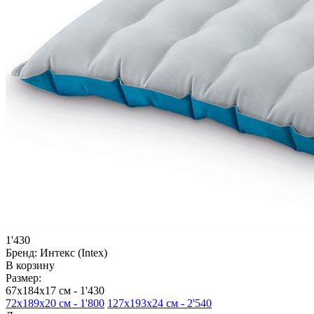
1'430
Бренд:
Интекс (Intex)
В корзину
Размер:
67х184х17 см -
1'430
72х189х20 см -
1'800
127х193х24 см -
2'540