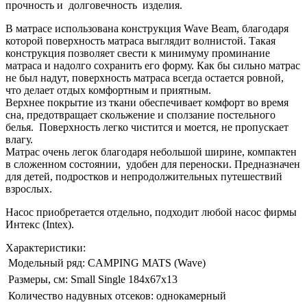
прочность и долговечность изделия.
В матрасе использована конструкция Wave Beam, благодаря
которой поверхность матраса выглядит волнистой. Такая
конструкция позволяет свести к минимуму проминание
матраса и надолго сохранить его форму. Как бы сильно матрас
не был надут, поверхность матраса всегда остается ровной,
что делает отдых комфортным и приятным.
Верхнее покрытие из ткани обеспечивает комфорт во время
сна, предотвращает скольжение и сползание постельного
белья. Поверхность легко чистится и моется, не пропускает
влагу.
Матрас очень легок благодаря небольшой ширине, компактен
в сложенном состоянии, удобен для переноски. Предназначен
для детей, подростков и непродолжительных путешествий
взрослых.
Насос приобретается отдельно, подходит любой насос фирмы
Интекс (Intex).
Характеристики:
Модельный ряд:
CAMPING MATS (Wave)
Размеры, см:
Small Single 184х67х13
Количество надувных отсеков:
однокамерный