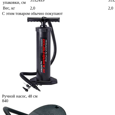
31х24х9
31х
упаковки, см
Вес, кг
2,0
2,0
С этим товаром обычно покупают
Ручной насос, 48 см
840