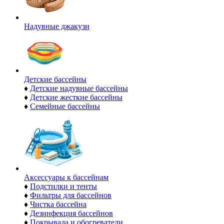
Надувные джакузи
Детские бассейны
♦
Детские надувные бассейны
♦
Детские жесткие бассейны
♦
Семейные бассейны
Аксессуары к бассейнам
♦
Подстилки и тенты
♦
Фильтры для бассейнов
♦
Чистка бассейна
♦
Дезинфекция бассейнов
♦
Покрывала и обогреватели