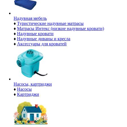
Надувная мебель
♦
Туристические надувные матрасы
♦
Матрасы Интекс (низкие надувные кровати)
♦
Надувные кровати
♦
Надувные диваны и кресла
♦
Аксессуары для кроватей
Насосы, картриджи
♦
Насосы
♦
Картриджи