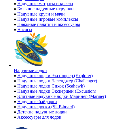
♦
Надувные матрасы и кресла
♦
Большие надувные игрушки
♦
Надувные круги и мячи
♦
Надувные игровые комплексы
♦
Пляжные палатки и аксессуары
♦
Насосы
Надувные лодки
♦
Надувные лодки Эксплорер (Explorer)
♦
Надувные лодки Челенджер (Challenger)
♦
Надувные лодки Сихок (Seahawk)
♦
Надувные лодки Экскершен (Excursion)
♦
Элитные надувные лодки Маринер (Mariner)
♦
Надувные байдарки
♦
Надувные доски (SUP-board)
♦
Детские надувные лодки
♦
Аксессуары для лодок