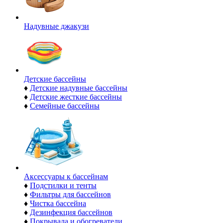
Надувные джакузи
Детские бассейны
♦
Детские надувные бассейны
♦
Детские жесткие бассейны
♦
Семейные бассейны
Аксессуары к бассейнам
♦
Подстилки и тенты
♦
Фильтры для бассейнов
♦
Чистка бассейна
♦
Дезинфекция бассейнов
♦
Покрывала и обогреватели