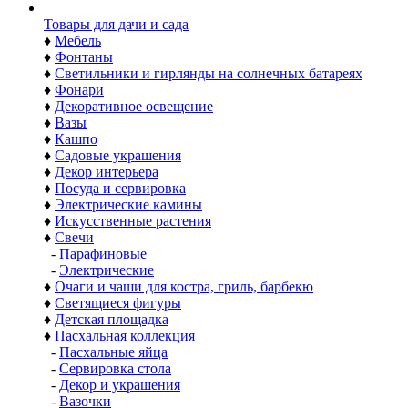
Товары для дачи и сада
♦
Мебель
♦
Фонтаны
♦
Светильники и гирлянды на солнечных батареях
♦
Фонари
♦
Декоративное освещение
♦
Вазы
♦
Кашпо
♦
Садовые украшения
♦
Декор интерьера
♦
Посуда и сервировка
♦
Электрические камины
♦
Искусственные растения
♦
Свечи
-
Парафиновые
-
Электрические
♦
Очаги и чаши для костра, гриль, барбекю
♦
Светящиеся фигуры
♦
Детская площадка
♦
Пасхальная коллекция
-
Пасхальные яйца
-
Сервировка стола
-
Декор и украшения
-
Вазочки