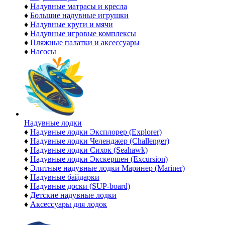
♦
Надувные матрасы и кресла
♦
Большие надувные игрушки
♦
Надувные круги и мячи
♦
Надувные игровые комплексы
♦
Пляжные палатки и аксессуары
♦
Насосы
Надувные лодки
♦
Надувные лодки Эксплорер (Explorer)
♦
Надувные лодки Челенджер (Challenger)
♦
Надувные лодки Сихок (Seahawk)
♦
Надувные лодки Экскершен (Excursion)
♦
Элитные надувные лодки Маринер (Mariner)
♦
Надувные байдарки
♦
Надувные доски (SUP-board)
♦
Детские надувные лодки
♦
Аксессуары для лодок