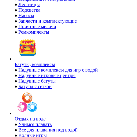
♦
Лестницы
♦
Подсветка
♦
Насосы
♦
Запчасти и комплектующие
♦
Приятные мелочи
♦
Ремкомплекты
Батуты, комплексы
♦
Надувные комплексы для игр с водой
♦
Надувные игровые центры
♦
Надувные батуты
♦
Батуты с сеткой
Отдых на воде
♦
Учимся плавать
♦
Все для плавания под водой
♦
Водные игры