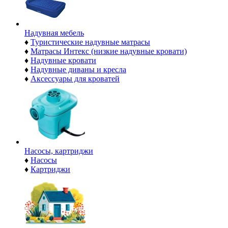
Надувная мебель
♦
Туристические надувные матрасы
♦
Матрасы Интекс (низкие надувные кровати)
♦
Надувные кровати
♦
Надувные диваны и кресла
♦
Аксессуары для кроватей
Насосы, картриджи
♦
Насосы
♦
Картриджи