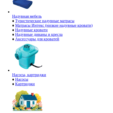
Надувная мебель
♦
Туристические надувные матрасы
♦
Матрасы Интекс (низкие надувные кровати)
♦
Надувные кровати
♦
Надувные диваны и кресла
♦
Аксессуары для кроватей
Насосы, картриджи
♦
Насосы
♦
Картриджи