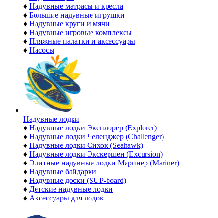
♦
Надувные матрасы и кресла
♦
Большие надувные игрушки
♦
Надувные круги и мячи
♦
Надувные игровые комплексы
♦
Пляжные палатки и аксессуары
♦
Насосы
Надувные лодки
♦
Надувные лодки Эксплорер (Explorer)
♦
Надувные лодки Челенджер (Challenger)
♦
Надувные лодки Сихок (Seahawk)
♦
Надувные лодки Экскершен (Excursion)
♦
Элитные надувные лодки Маринер (Mariner)
♦
Надувные байдарки
♦
Надувные доски (SUP-board)
♦
Детские надувные лодки
♦
Аксессуары для лодок