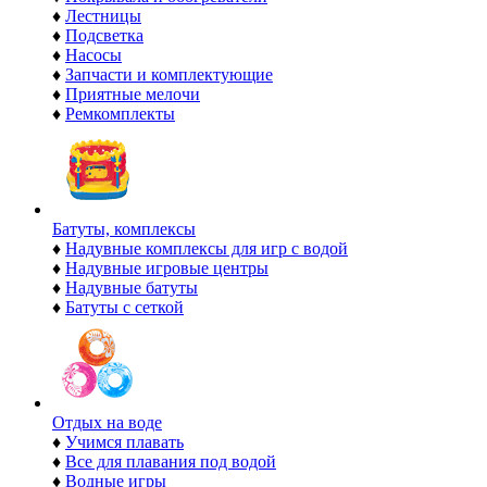
♦
Лестницы
♦
Подсветка
♦
Насосы
♦
Запчасти и комплектующие
♦
Приятные мелочи
♦
Ремкомплекты
Батуты, комплексы
♦
Надувные комплексы для игр с водой
♦
Надувные игровые центры
♦
Надувные батуты
♦
Батуты с сеткой
Отдых на воде
♦
Учимся плавать
♦
Все для плавания под водой
♦
Водные игры