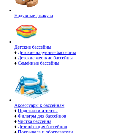
Надувные джакузи
Детские бассейны
♦
Детские надувные бассейны
♦
Детские жесткие бассейны
♦
Семейные бассейны
Аксессуары к бассейнам
♦
Подстилки и тенты
♦
Фильтры для бассейнов
♦
Чистка бассейна
♦
Дезинфекция бассейнов
♦
Покрывала и обогреватели