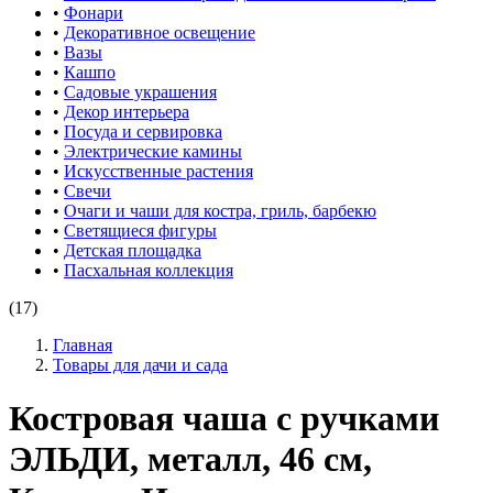
•
Фонари
•
Декоративное освещение
•
Вазы
•
Кашпо
•
Садовые украшения
•
Декор интерьера
•
Посуда и сервировка
•
Электрические камины
•
Искусственные растения
•
Свечи
•
Очаги и чаши для костра, гриль, барбекю
•
Светящиеся фигуры
•
Детская площадка
•
Пасхальная коллекция
(17)
Главная
Товары для дачи и сада
Костровая чаша с ручками
ЭЛЬДИ, металл, 46 см,