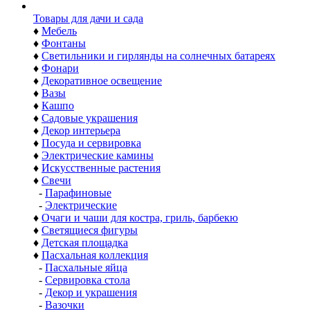
Товары для дачи и сада
♦
Мебель
♦
Фонтаны
♦
Светильники и гирлянды на солнечных батареях
♦
Фонари
♦
Декоративное освещение
♦
Вазы
♦
Кашпо
♦
Садовые украшения
♦
Декор интерьера
♦
Посуда и сервировка
♦
Электрические камины
♦
Искусственные растения
♦
Свечи
-
Парафиновые
-
Электрические
♦
Очаги и чаши для костра, гриль, барбекю
♦
Светящиеся фигуры
♦
Детская площадка
♦
Пасхальная коллекция
-
Пасхальные яйца
-
Сервировка стола
-
Декор и украшения
-
Вазочки