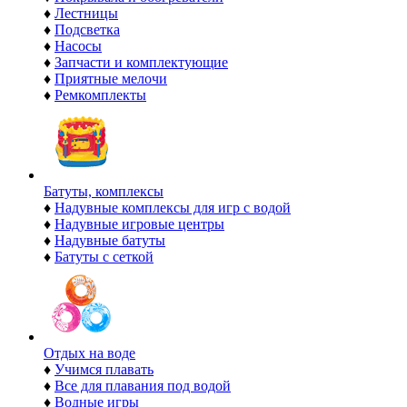
♦
Лестницы
♦
Подсветка
♦
Насосы
♦
Запчасти и комплектующие
♦
Приятные мелочи
♦
Ремкомплекты
Батуты, комплексы
♦
Надувные комплексы для игр с водой
♦
Надувные игровые центры
♦
Надувные батуты
♦
Батуты с сеткой
Отдых на воде
♦
Учимся плавать
♦
Все для плавания под водой
♦
Водные игры