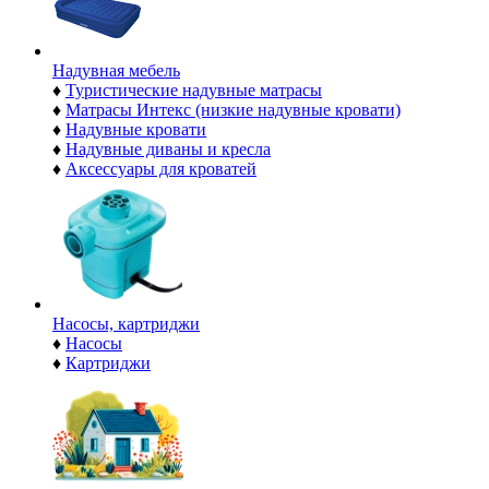
Надувная мебель
♦
Туристические надувные матрасы
♦
Матрасы Интекс (низкие надувные кровати)
♦
Надувные кровати
♦
Надувные диваны и кресла
♦
Аксессуары для кроватей
Насосы, картриджи
♦
Насосы
♦
Картриджи