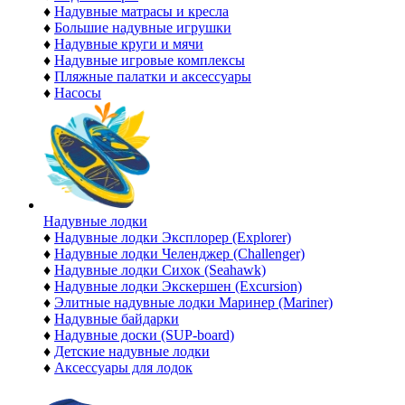
♦
Надувные матрасы и кресла
♦
Большие надувные игрушки
♦
Надувные круги и мячи
♦
Надувные игровые комплексы
♦
Пляжные палатки и аксессуары
♦
Насосы
Надувные лодки
♦
Надувные лодки Эксплорер (Explorer)
♦
Надувные лодки Челенджер (Challenger)
♦
Надувные лодки Сихок (Seahawk)
♦
Надувные лодки Экскершен (Excursion)
♦
Элитные надувные лодки Маринер (Mariner)
♦
Надувные байдарки
♦
Надувные доски (SUP-board)
♦
Детские надувные лодки
♦
Аксессуары для лодок