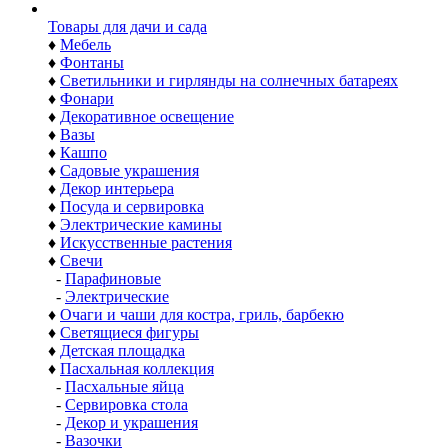
Товары для дачи и сада
♦
Мебель
♦
Фонтаны
♦
Светильники и гирлянды на солнечных батареях
♦
Фонари
♦
Декоративное освещение
♦
Вазы
♦
Кашпо
♦
Садовые украшения
♦
Декор интерьера
♦
Посуда и сервировка
♦
Электрические камины
♦
Искусственные растения
♦
Свечи
-
Парафиновые
-
Электрические
♦
Очаги и чаши для костра, гриль, барбекю
♦
Светящиеся фигуры
♦
Детская площадка
♦
Пасхальная коллекция
-
Пасхальные яйца
-
Сервировка стола
-
Декор и украшения
-
Вазочки