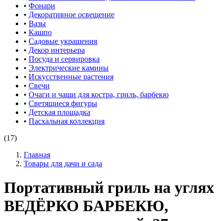
•
Фонари
•
Декоративное освещение
•
Вазы
•
Кашпо
•
Садовые украшения
•
Декор интерьера
•
Посуда и сервировка
•
Электрические камины
•
Искусственные растения
•
Свечи
•
Очаги и чаши для костра, гриль, барбекю
•
Светящиеся фигуры
•
Детская площадка
•
Пасхальная коллекция
(17)
Главная
Товары для дачи и сада
Портативный гриль на углях
ВЕДЁРКО БАРБЕКЮ,