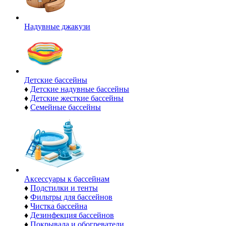
Надувные джакузи
Детские бассейны
♦
Детские надувные бассейны
♦
Детские жесткие бассейны
♦
Семейные бассейны
Аксессуары к бассейнам
♦
Подстилки и тенты
♦
Фильтры для бассейнов
♦
Чистка бассейна
♦
Дезинфекция бассейнов
♦
Покрывала и обогреватели