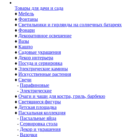
Товары для дачи и сада
♦
Мебель
♦
Фонтаны
♦
Светильники и гирлянды на солнечных батареях
♦
Фонари
♦
Декоративное освещение
♦
Вазы
♦
Кашпо
♦
Садовые украшения
♦
Декор интерьера
♦
Посуда и сервировка
♦
Электрические камины
♦
Искусственные растения
♦
Свечи
-
Парафиновые
-
Электрические
♦
Очаги и чаши для костра, гриль, барбекю
♦
Светящиеся фигуры
♦
Детская площадка
♦
Пасхальная коллекция
-
Пасхальные яйца
-
Сервировка стола
-
Декор и украшения
-
Вазочки