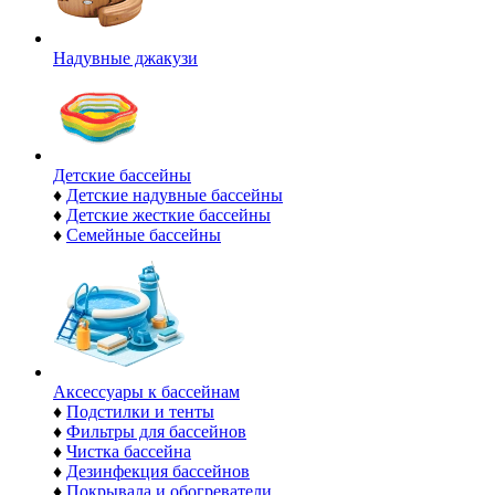
Надувные джакузи
Детские бассейны
♦
Детские надувные бассейны
♦
Детские жесткие бассейны
♦
Семейные бассейны
Аксессуары к бассейнам
♦
Подстилки и тенты
♦
Фильтры для бассейнов
♦
Чистка бассейна
♦
Дезинфекция бассейнов
♦
Покрывала и обогреватели