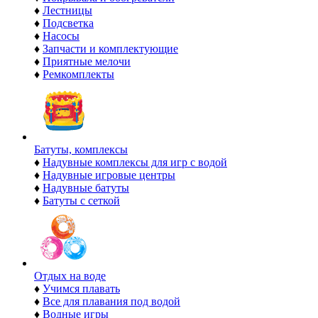
♦
Лестницы
♦
Подсветка
♦
Насосы
♦
Запчасти и комплектующие
♦
Приятные мелочи
♦
Ремкомплекты
Батуты, комплексы
♦
Надувные комплексы для игр с водой
♦
Надувные игровые центры
♦
Надувные батуты
♦
Батуты с сеткой
Отдых на воде
♦
Учимся плавать
♦
Все для плавания под водой
♦
Водные игры