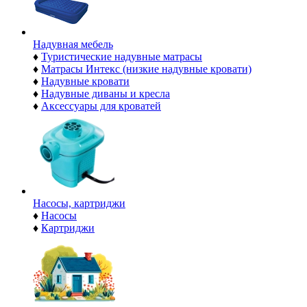
Надувная мебель
♦
Туристические надувные матрасы
♦
Матрасы Интекс (низкие надувные кровати)
♦
Надувные кровати
♦
Надувные диваны и кресла
♦
Аксессуары для кроватей
Насосы, картриджи
♦
Насосы
♦
Картриджи