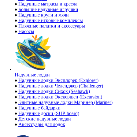
♦
Надувные матрасы и кресла
♦
Большие надувные игрушки
♦
Надувные круги и мячи
♦
Надувные игровые комплексы
♦
Пляжные палатки и аксессуары
♦
Насосы
Надувные лодки
♦
Надувные лодки Эксплорер (Explorer)
♦
Надувные лодки Челенджер (Challenger)
♦
Надувные лодки Сихок (Seahawk)
♦
Надувные лодки Экскершен (Excursion)
♦
Элитные надувные лодки Маринер (Mariner)
♦
Надувные байдарки
♦
Надувные доски (SUP-board)
♦
Детские надувные лодки
♦
Аксессуары для лодок