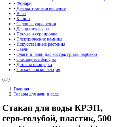
•
Фонари
•
Декоративное освещение
•
Вазы
•
Кашпо
•
Садовые украшения
•
Декор интерьера
•
Посуда и сервировка
•
Электрические камины
•
Искусственные растения
•
Свечи
•
Очаги и чаши для костра, гриль, барбекю
•
Светящиеся фигуры
•
Детская площадка
•
Пасхальная коллекция
(17)
Главная
Товары для дачи и сада
Стакан для воды КРЭП,
серо-голубой, пластик, 500