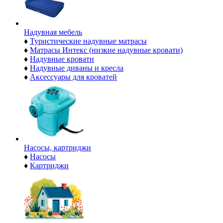
Надувная мебель
♦
Туристические надувные матрасы
♦
Матрасы Интекс (низкие надувные кровати)
♦
Надувные кровати
♦
Надувные диваны и кресла
♦
Аксессуары для кроватей
Насосы, картриджи
♦
Насосы
♦
Картриджи