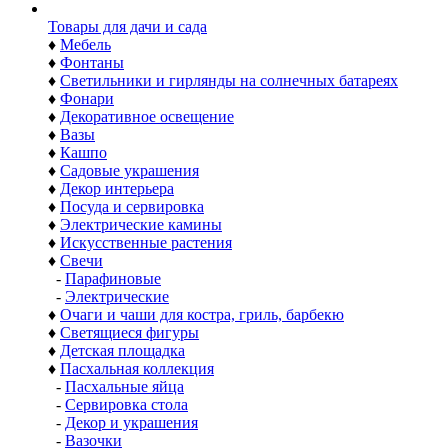
Товары для дачи и сада
♦
Мебель
♦
Фонтаны
♦
Светильники и гирлянды на солнечных батареях
♦
Фонари
♦
Декоративное освещение
♦
Вазы
♦
Кашпо
♦
Садовые украшения
♦
Декор интерьера
♦
Посуда и сервировка
♦
Электрические камины
♦
Искусственные растения
♦
Свечи
-
Парафиновые
-
Электрические
♦
Очаги и чаши для костра, гриль, барбекю
♦
Светящиеся фигуры
♦
Детская площадка
♦
Пасхальная коллекция
-
Пасхальные яйца
-
Сервировка стола
-
Декор и украшения
-
Вазочки