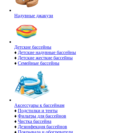
Надувные джакузи
Детские бассейны
♦
Детские надувные бассейны
♦
Детские жесткие бассейны
♦
Семейные бассейны
Аксессуары к бассейнам
♦
Подстилки и тенты
♦
Фильтры для бассейнов
♦
Чистка бассейна
♦
Дезинфекция бассейнов
♦
Покрывала и обогреватели