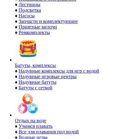
♦
Лестницы
♦
Подсветка
♦
Насосы
♦
Запчасти и комплектующие
♦
Приятные мелочи
♦
Ремкомплекты
Батуты, комплексы
♦
Надувные комплексы для игр с водой
♦
Надувные игровые центры
♦
Надувные батуты
♦
Батуты с сеткой
Отдых на воде
♦
Учимся плавать
♦
Все для плавания под водой
♦
Водные игры