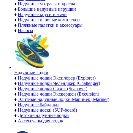
♦
Надувные матрасы и кресла
♦
Большие надувные игрушки
♦
Надувные круги и мячи
♦
Надувные игровые комплексы
♦
Пляжные палатки и аксессуары
♦
Насосы
Надувные лодки
♦
Надувные лодки Эксплорер (Explorer)
♦
Надувные лодки Челенджер (Challenger)
♦
Надувные лодки Сихок (Seahawk)
♦
Надувные лодки Экскершен (Excursion)
♦
Элитные надувные лодки Маринер (Mariner)
♦
Надувные байдарки
♦
Надувные доски (SUP-board)
♦
Детские надувные лодки
♦
Аксессуары для лодок