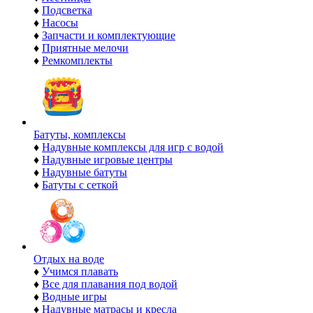
♦
Подсветка
♦
Насосы
♦
Запчасти и комплектующие
♦
Приятные мелочи
♦
Ремкомплекты
Батуты, комплексы
♦
Надувные комплексы для игр с водой
♦
Надувные игровые центры
♦
Надувные батуты
♦
Батуты с сеткой
Отдых на воде
♦
Учимся плавать
♦
Все для плавания под водой
♦
Водные игры
♦
Надувные матрасы и кресла