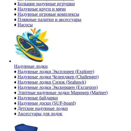
♦
Большие надувные игрушки
♦
Надувные круги и мячи
♦
Надувные игровые комплексы
♦
Пляжные палатки и аксессуары
♦
Насосы
Надувные лодки
♦
Надувные лодки Эксплорер (Explorer)
♦
Надувные лодки Челенджер (Challenger)
♦
Надувные лодки Сихок (Seahawk)
♦
Надувные лодки Экскершен (Excursion)
♦
Элитные надувные лодки Маринер (Mariner)
♦
Надувные байдарки
♦
Надувные доски (SUP-board)
♦
Детские надувные лодки
♦
Аксессуары для лодок