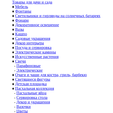
Товары для дачи и сада
♦
Мебель
♦
Фонтаны
♦
Светильники и гирлянды на солнечных батареях
♦
Фонари
♦
Декоративное освещение
♦
Вазы
♦
Кашпо
♦
Садовые украшения
♦
Декор интерьера
♦
Посуда и сервировка
♦
Электрические камины
♦
Искусственные растения
♦
Свечи
-
Парафиновые
-
Электрические
♦
Очаги и чаши для костра, гриль, барбекю
♦
Светящиеся фигуры
♦
Детская площадка
♦
Пасхальная коллекция
-
Пасхальные яйца
-
Сервировка стола
-
Декор и украшения
-
Вазочки
-
Цветы