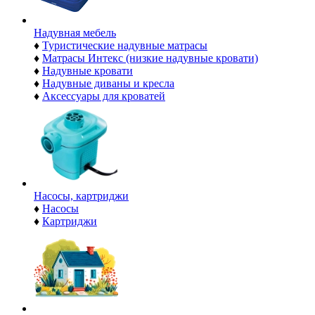
Надувная мебель
♦
Туристические надувные матрасы
♦
Матрасы Интекс (низкие надувные кровати)
♦
Надувные кровати
♦
Надувные диваны и кресла
♦
Аксессуары для кроватей
Насосы, картриджи
♦
Насосы
♦
Картриджи