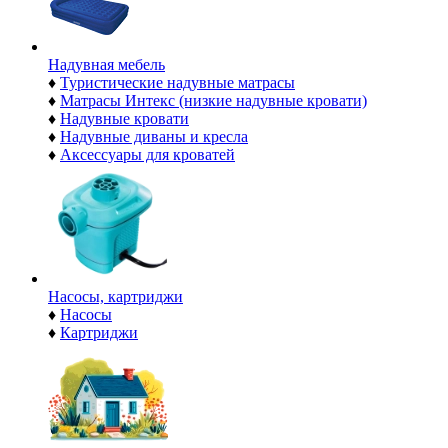
Надувная мебель
♦
Туристические надувные матрасы
♦
Матрасы Интекс (низкие надувные кровати)
♦
Надувные кровати
♦
Надувные диваны и кресла
♦
Аксессуары для кроватей
Насосы, картриджи
♦
Насосы
♦
Картриджи