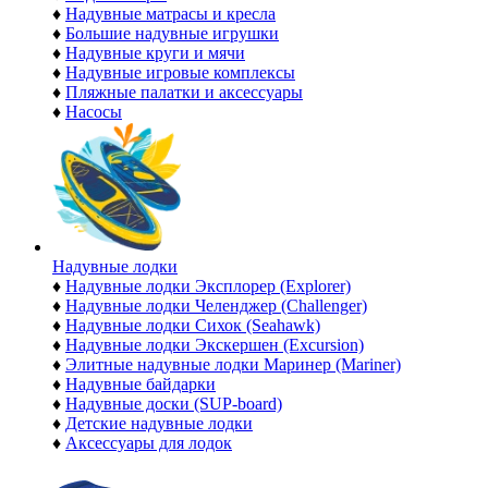
♦
Надувные матрасы и кресла
♦
Большие надувные игрушки
♦
Надувные круги и мячи
♦
Надувные игровые комплексы
♦
Пляжные палатки и аксессуары
♦
Насосы
Надувные лодки
♦
Надувные лодки Эксплорер (Explorer)
♦
Надувные лодки Челенджер (Challenger)
♦
Надувные лодки Сихок (Seahawk)
♦
Надувные лодки Экскершен (Excursion)
♦
Элитные надувные лодки Маринер (Mariner)
♦
Надувные байдарки
♦
Надувные доски (SUP-board)
♦
Детские надувные лодки
♦
Аксессуары для лодок