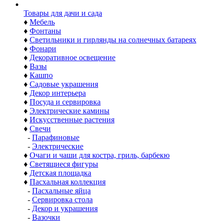
Товары для дачи и сада
♦
Мебель
♦
Фонтаны
♦
Светильники и гирлянды на солнечных батареях
♦
Фонари
♦
Декоративное освещение
♦
Вазы
♦
Кашпо
♦
Садовые украшения
♦
Декор интерьера
♦
Посуда и сервировка
♦
Электрические камины
♦
Искусственные растения
♦
Свечи
-
Парафиновые
-
Электрические
♦
Очаги и чаши для костра, гриль, барбекю
♦
Светящиеся фигуры
♦
Детская площадка
♦
Пасхальная коллекция
-
Пасхальные яйца
-
Сервировка стола
-
Декор и украшения
-
Вазочки