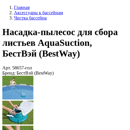
Главная
Аксессуары к бассейнам
Чистка бассейна
Насадка-пылесос для сбора
листьев AquaSuction,
БестВэй (BestWay)
Арт.
58657-гол
Бренд:
БестВэй (BestWay)