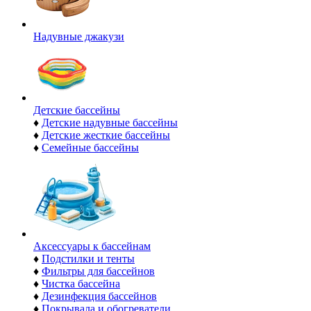
Надувные джакузи
Детские бассейны
♦
Детские надувные бассейны
♦
Детские жесткие бассейны
♦
Семейные бассейны
Аксессуары к бассейнам
♦
Подстилки и тенты
♦
Фильтры для бассейнов
♦
Чистка бассейна
♦
Дезинфекция бассейнов
♦
Покрывала и обогреватели