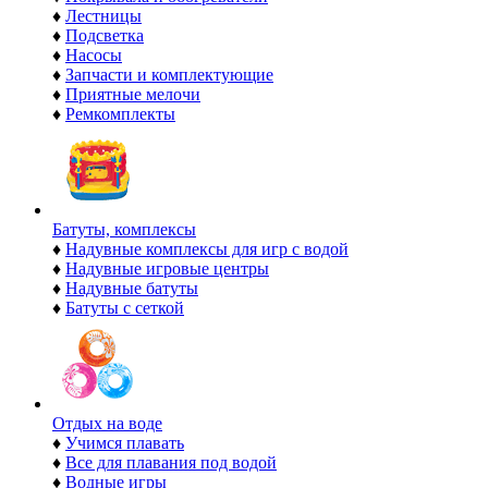
♦
Лестницы
♦
Подсветка
♦
Насосы
♦
Запчасти и комплектующие
♦
Приятные мелочи
♦
Ремкомплекты
Батуты, комплексы
♦
Надувные комплексы для игр с водой
♦
Надувные игровые центры
♦
Надувные батуты
♦
Батуты с сеткой
Отдых на воде
♦
Учимся плавать
♦
Все для плавания под водой
♦
Водные игры