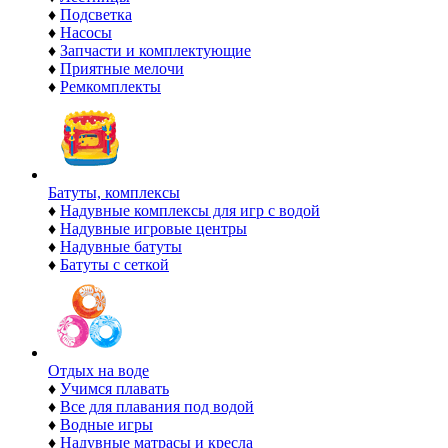
♦
Подсветка
♦
Насосы
♦
Запчасти и комплектующие
♦
Приятные мелочи
♦
Ремкомплекты
Батуты, комплексы
♦
Надувные комплексы для игр с водой
♦
Надувные игровые центры
♦
Надувные батуты
♦
Батуты с сеткой
Отдых на воде
♦
Учимся плавать
♦
Все для плавания под водой
♦
Водные игры
♦
Надувные матрасы и кресла