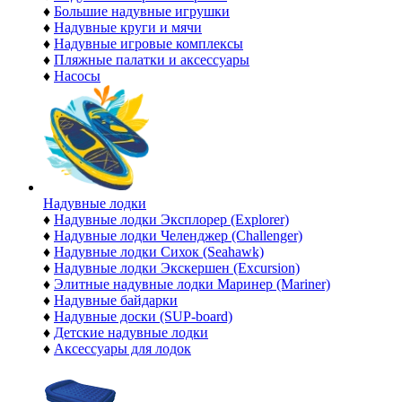
♦
Большие надувные игрушки
♦
Надувные круги и мячи
♦
Надувные игровые комплексы
♦
Пляжные палатки и аксессуары
♦
Насосы
Надувные лодки
♦
Надувные лодки Эксплорер (Explorer)
♦
Надувные лодки Челенджер (Challenger)
♦
Надувные лодки Сихок (Seahawk)
♦
Надувные лодки Экскершен (Excursion)
♦
Элитные надувные лодки Маринер (Mariner)
♦
Надувные байдарки
♦
Надувные доски (SUP-board)
♦
Детские надувные лодки
♦
Аксессуары для лодок