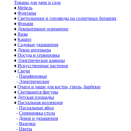
Товары для дачи и сада
♦
Мебель
♦
Фонтаны
♦
Светильники и гирлянды на солнечных батареях
♦
Фонари
♦
Декоративное освещение
♦
Вазы
♦
Кашпо
♦
Садовые украшения
♦
Декор интерьера
♦
Посуда и сервировка
♦
Электрические камины
♦
Искусственные растения
♦
Свечи
-
Парафиновые
-
Электрические
♦
Очаги и чаши для костра, гриль, барбекю
♦
Светящиеся фигуры
♦
Детская площадка
♦
Пасхальная коллекция
-
Пасхальные яйца
-
Сервировка стола
-
Декор и украшения
-
Вазочки
-
Цветы