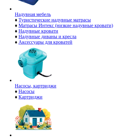
Надувная мебель
♦
Туристические надувные матрасы
♦
Матрасы Интекс (низкие надувные кровати)
♦
Надувные кровати
♦
Надувные диваны и кресла
♦
Аксессуары для кроватей
Насосы, картриджи
♦
Насосы
♦
Картриджи