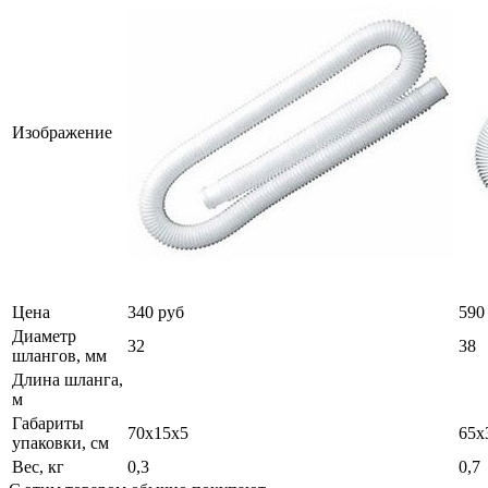
Изображение
Цена
340 руб
590
Диаметр
32
38
шлангов, мм
Длина шланга,
м
Габариты
70х15х5
65х
упаковки, см
Вес, кг
0,3
0,7