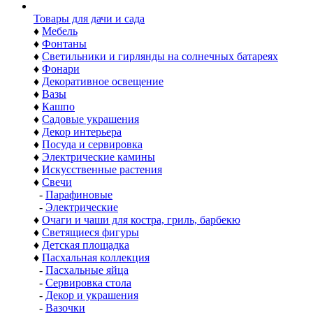
Товары для дачи и сада
♦
Мебель
♦
Фонтаны
♦
Светильники и гирлянды на солнечных батареях
♦
Фонари
♦
Декоративное освещение
♦
Вазы
♦
Кашпо
♦
Садовые украшения
♦
Декор интерьера
♦
Посуда и сервировка
♦
Электрические камины
♦
Искусственные растения
♦
Свечи
-
Парафиновые
-
Электрические
♦
Очаги и чаши для костра, гриль, барбекю
♦
Светящиеся фигуры
♦
Детская площадка
♦
Пасхальная коллекция
-
Пасхальные яйца
-
Сервировка стола
-
Декор и украшения
-
Вазочки