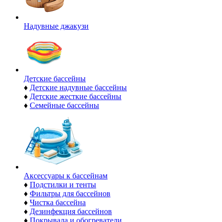
Надувные джакузи
Детские бассейны
♦
Детские надувные бассейны
♦
Детские жесткие бассейны
♦
Семейные бассейны
Аксессуары к бассейнам
♦
Подстилки и тенты
♦
Фильтры для бассейнов
♦
Чистка бассейна
♦
Дезинфекция бассейнов
♦
Покрывала и обогреватели