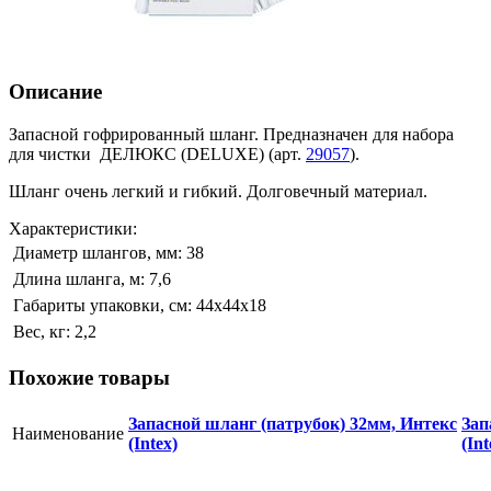
Описание
Запасной гофрированный шланг. Предназначен для набора
для чистки ДЕЛЮКС (DELUXE) (арт.
29057
).
Шланг очень легкий и гибкий. Долговечный материал.
Характеристики:
Диаметр шлангов, мм:
38
Длина шланга, м:
7,6
Габариты упаковки, см:
44х44х18
Вес, кг:
2,2
Похожие товары
Запасной шланг (патрубок) 32мм, Интекс
Зап
Наименование
(Intex)
(Int