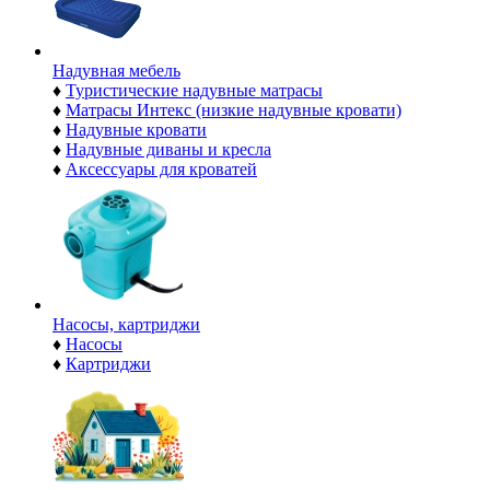
Надувная мебель
♦
Туристические надувные матрасы
♦
Матрасы Интекс (низкие надувные кровати)
♦
Надувные кровати
♦
Надувные диваны и кресла
♦
Аксессуары для кроватей
Насосы, картриджи
♦
Насосы
♦
Картриджи