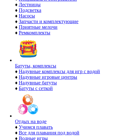
♦
Лестницы
♦
Подсветка
♦
Насосы
♦
Запчасти и комплектующие
♦
Приятные мелочи
♦
Ремкомплекты
Батуты, комплексы
♦
Надувные комплексы для игр с водой
♦
Надувные игровые центры
♦
Надувные батуты
♦
Батуты с сеткой
Отдых на воде
♦
Учимся плавать
♦
Все для плавания под водой
♦
Водные игры