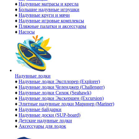
♦
Надувные матрасы и кресла
♦
Большие надувные игрушки
♦
Надувные круги и мячи
♦
Надувные игровые комплексы
♦
Пляжные палатки и аксессуары
♦
Насосы
Надувные лодки
♦
Надувные лодки Эксплорер (Explorer)
♦
Надувные лодки Челенджер (Challenger)
♦
Надувные лодки Сихок (Seahawk)
♦
Надувные лодки Экскершен (Excursion)
♦
Элитные надувные лодки Маринер (Mariner)
♦
Надувные байдарки
♦
Надувные доски (SUP-board)
♦
Детские надувные лодки
♦
Аксессуары для лодок