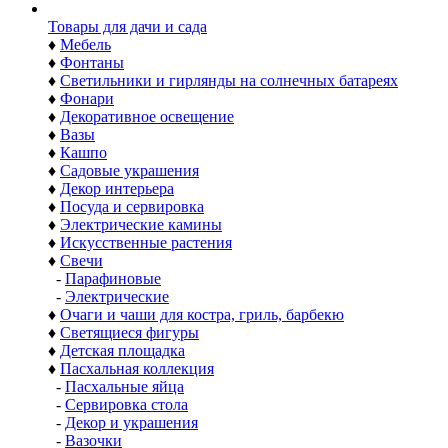
Товары для дачи и сада
♦
Мебель
♦
Фонтаны
♦
Светильники и гирлянды на солнечных батареях
♦
Фонари
♦
Декоративное освещение
♦
Вазы
♦
Кашпо
♦
Садовые украшения
♦
Декор интерьера
♦
Посуда и сервировка
♦
Электрические камины
♦
Искусственные растения
♦
Свечи
-
Парафиновые
-
Электрические
♦
Очаги и чаши для костра, гриль, барбекю
♦
Светящиеся фигуры
♦
Детская площадка
♦
Пасхальная коллекция
-
Пасхальные яйца
-
Сервировка стола
-
Декор и украшения
-
Вазочки