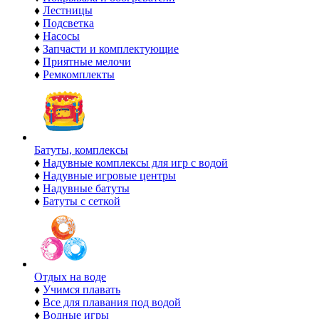
♦
Лестницы
♦
Подсветка
♦
Насосы
♦
Запчасти и комплектующие
♦
Приятные мелочи
♦
Ремкомплекты
Батуты, комплексы
♦
Надувные комплексы для игр с водой
♦
Надувные игровые центры
♦
Надувные батуты
♦
Батуты с сеткой
Отдых на воде
♦
Учимся плавать
♦
Все для плавания под водой
♦
Водные игры