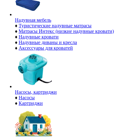
Надувная мебель
♦
Туристические надувные матрасы
♦
Матрасы Интекс (низкие надувные кровати)
♦
Надувные кровати
♦
Надувные диваны и кресла
♦
Аксессуары для кроватей
Насосы, картриджи
♦
Насосы
♦
Картриджи