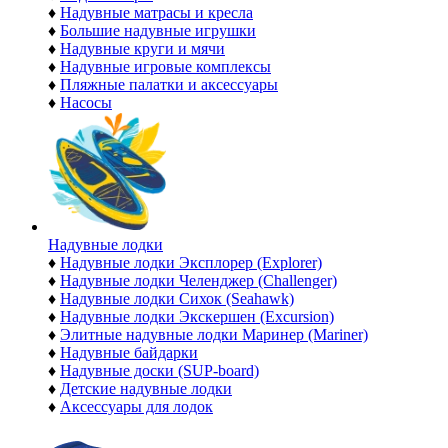
♦
Надувные матрасы и кресла
♦
Большие надувные игрушки
♦
Надувные круги и мячи
♦
Надувные игровые комплексы
♦
Пляжные палатки и аксессуары
♦
Насосы
Надувные лодки
♦
Надувные лодки Эксплорер (Explorer)
♦
Надувные лодки Челенджер (Challenger)
♦
Надувные лодки Сихок (Seahawk)
♦
Надувные лодки Экскершен (Excursion)
♦
Элитные надувные лодки Маринер (Mariner)
♦
Надувные байдарки
♦
Надувные доски (SUP-board)
♦
Детские надувные лодки
♦
Аксессуары для лодок