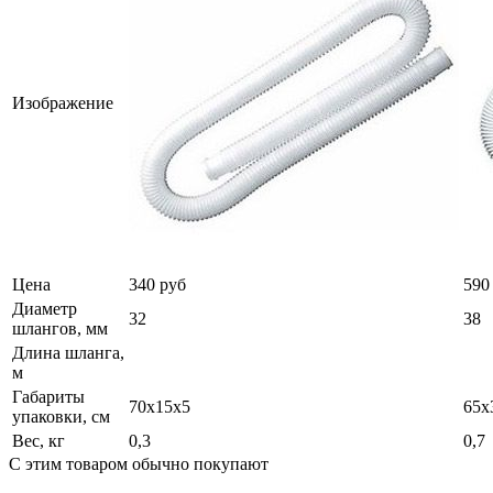
Изображение
Цена
340 руб
590
Диаметр
32
38
шлангов, мм
Длина шланга,
м
Габариты
70х15х5
65х
упаковки, см
Вес, кг
0,3
0,7
С этим товаром обычно покупают