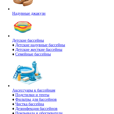
Надувные джакузи
Детские бассейны
♦
Детские надувные бассейны
♦
Детские жесткие бассейны
♦
Семейные бассейны
Аксессуары к бассейнам
♦
Подстилки и тенты
♦
Фильтры для бассейнов
♦
Чистка бассейна
♦
Дезинфекция бассейнов
♦
Покрывала и обогреватели