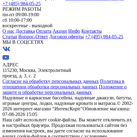
+7 (495) 984-05-25
РЕЖИМ РАБОТЫ
пн-пт 09:00-19:00
сб 10:00-17:00
воскресенье - выходной
О нас
Доставка
Оплата
Акции
Инфо
Контакты
Статьи
Вопрос-Ответ
Договор оферты
+7 (495) 984-05-25
МЫ В СОЦСЕТЯХ
АДРЕС
115230, Москва, Электролитный
проезд, д. 3, с. 2
Согласие на обработку персональных данных
Политика в
отношении обработки персональных данных
Положение о
защите и обработке персональных данных
Надувные и каркасные бассейны, надувные джакузи, батуты,
игровые центры, лодки, надувные кровати и матрасы.
© 2002-
2026 интернет-магазин "ИнтексКорп"
Обновление магазина:
07-08-2026 15:05
Наш сайт использует cookie-файлы. Вы можете отключить их
в настройках браузера. Продолжая пользоваться сайтом без
изменения настроек, вы даете согласие на использование
ваших cookie-файлов в соответствии с условиями,