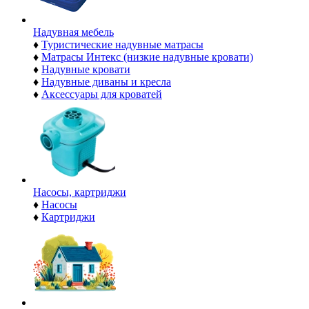
Надувная мебель
♦
Туристические надувные матрасы
♦
Матрасы Интекс (низкие надувные кровати)
♦
Надувные кровати
♦
Надувные диваны и кресла
♦
Аксессуары для кроватей
Насосы, картриджи
♦
Насосы
♦
Картриджи