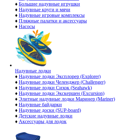
♦
Большие надувные игрушки
♦
Надувные круги и мячи
♦
Надувные игровые комплексы
♦
Пляжные палатки и аксессуары
♦
Насосы
Надувные лодки
♦
Надувные лодки Эксплорер (Explorer)
♦
Надувные лодки Челенджер (Challenger)
♦
Надувные лодки Сихок (Seahawk)
♦
Надувные лодки Экскершен (Excursion)
♦
Элитные надувные лодки Маринер (Mariner)
♦
Надувные байдарки
♦
Надувные доски (SUP-board)
♦
Детские надувные лодки
♦
Аксессуары для лодок