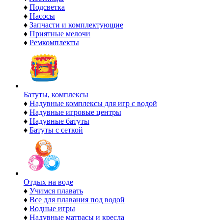
♦
Подсветка
♦
Насосы
♦
Запчасти и комплектующие
♦
Приятные мелочи
♦
Ремкомплекты
Батуты, комплексы
♦
Надувные комплексы для игр с водой
♦
Надувные игровые центры
♦
Надувные батуты
♦
Батуты с сеткой
Отдых на воде
♦
Учимся плавать
♦
Все для плавания под водой
♦
Водные игры
♦
Надувные матрасы и кресла