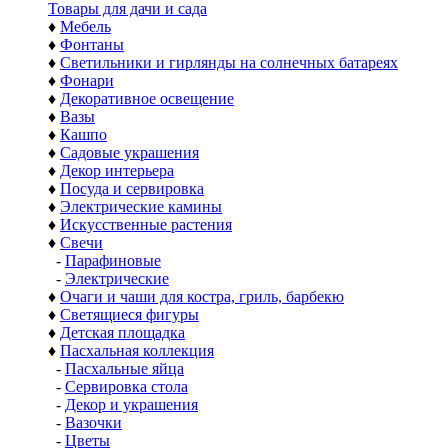
Товары для дачи и сада
♦
Мебель
♦
Фонтаны
♦
Светильники и гирлянды на солнечных батареях
♦
Фонари
♦
Декоративное освещение
♦
Вазы
♦
Кашпо
♦
Садовые украшения
♦
Декор интерьера
♦
Посуда и сервировка
♦
Электрические камины
♦
Искусственные растения
♦
Свечи
-
Парафиновые
-
Электрические
♦
Очаги и чаши для костра, гриль, барбекю
♦
Светящиеся фигуры
♦
Детская площадка
♦
Пасхальная коллекция
-
Пасхальные яйца
-
Сервировка стола
-
Декор и украшения
-
Вазочки
-
Цветы