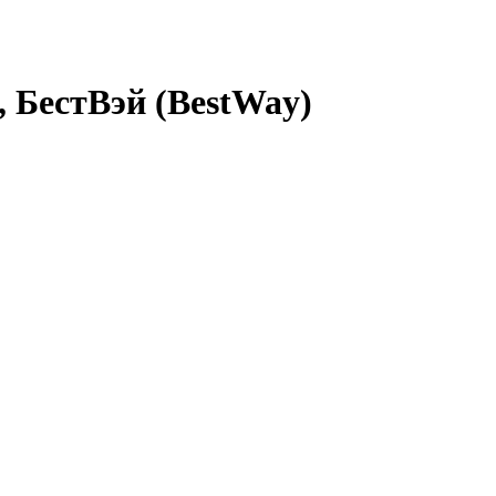
, БестВэй (BestWay)